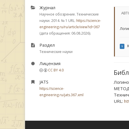
Журнал
АВТ
Научное обозрение. Технические
науки. 2014.
№ 1
URL:
https://science-
engineering.ru/ru/article/view?id=367
Логи
(дата обращения: 06.08.2026).
Раздел
К
1
Технические науки
Лицензия
CC BY 4.0
Библ
JATS
Логино
МЕТОД
https://science-
Техниче
engineering.ru/jats.367.xml
URL:
ht