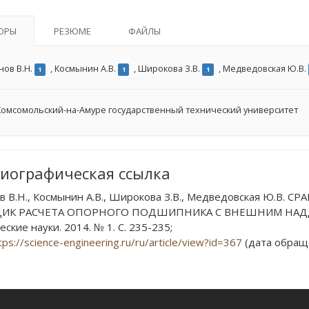
ОРЫ
РЕЗЮМЕ
ФАЙЛЫ
нов В.Н.
,
Космынин А.В.
,
Широкова З.В.
,
Медведовская Ю.В.
1
1
1
омсомольский-на-Амуре государственный технический университет
иографическая ссылка
в В.Н., Космынин А.В., Широкова З.В., Медведовская Ю.
ИК РАСЧЕТА ОПОРНОГО ПОДШИПНИКА С ВНЕШНИМ НАДДУВО
ские науки. 2014. № 1. С. 235-235;
tps://science-engineering.ru/ru/article/view?id=367
(дата обраще