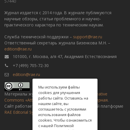
57440
Журнал издается с 2014 года. В журнале публикуются
научные обзоры, статьи проблемного и научно-
практического характера по техническим наукам.
Служба технической поддержки –
support@rae.ru
Ответственный секретарь журнала Бизенкова М.Н. –
edition@rae.ru
101000, г. Москва, а/я 47, Академия Естествознания
+7 (499) 705-72-30
edition@rae.ru
Мы используем файлы
cookies для улучшения
Материалы журнала доступны по
лицензии Creative
работы сайта. Оставаясь на
Commons «Attribution» («Атрибуция») 4.0 Всемирная
.
нашем сайте, вы
Сайт работает на универсальной издательской платформе
соглашаетесь с условиями
RAE Editorial System
использования файлов
cookies. Чтобы ознакомиться
с нашей Политикой