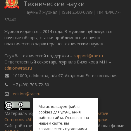
Технические науки
Научный журнал | ISSN 2500-0799 | ПИ №ФС77-
57440
Журнал издается с 2014 года. В журнале публикуются
научные обзоры, статьи проблемного и научно-
практического характера по техническим наукам.
Служба технической поддержки –
support@rae.ru
Ответственный секретарь журнала Бизенкова М.Н. –
edition@rae.ru
101000, г. Москва, а/я 47, Академия Естествознания
+7 (499) 705-72-30
edition@rae.ru
Мы используем файлы
cookies для улучшения
Материалы журнала доступны по
лицензии Creative
работы сайта. Оставаясь на
Commons «Attribution» («Атрибуция») 4.0 Всемирная
.
нашем сайте, вы
Сайт работает на универсальной издательской платформе
соглашаетесь с условиями