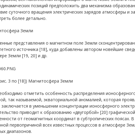
одинамических позиций предположить два механизма образовани
вие суточного вращения электрических зарядов атмосферы и з
треть более детально.
нитосфера Земли
нные представления о магнитном поле Земли сконцентрированы 
етного источника [18], куда добавлены автором новейшие свед
ре Земли [19, 20] и др.
 (рис. 3 по [18]) Магнитосфера Земли
необходимо отметить особенность распределения ионосферного 
ой, так называемой, экваториальной аномалией, которая прояв
 заключается в уменьшении концентрации ионосферного электр
ельство приводит к образованию «двугорбой» [20] графической 
енности от геомагнитных координат в субтропических поясах. 
ной первопричиной всех известных процессов в атмосфере Зем
ых диапазонов.