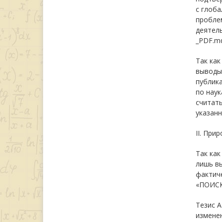
с глоб
проблем
деятель
_PDF.md
Так как
выводы
публик
по нау
считать
указан
II. При
Так как
лишь в
фактиче
«ПОИСК»
Тезис А
изменен