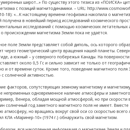
умеренных широт...» По существу этого тезиса из «ПОИСКА» цит
етизма с позиций магнитодинамики. – URL:
http://www.cosmoworld
р.10-18): «…К настоящему времени геофизика накопила о магне
й получена в новейший период исследований космического прос
ментальных исследований с помощью космических летательных 
о происхождении магнетизма Земли пока не удаётся.
ое поле Земли представляет собой диполь, ось которого образ
т через геометрический центр вращения нашей планеты. Северн
иде, а южный – у северного побережья Канады. На поверхност
ставляет около 0,5 Гс и сильно зависит не только от географи
но и от времени суток. Кроме того, поведение магнитного поля
 с солнечной активностью.
ние факторов, сопутствующих земному магнетизму и магнетизму
ве непременных одновременное наличие атмосферы и заметного 
пример, Венера, обладая мощной атмосферой, но при скорости 
ин солнечный год заметного магнитного поля не имеет. Вместе
ю атмосферу, но вращаясь вокруг свой оси со скоростью всего 
л КЛА «Маринер-10» (1974 г.) обнаружить свой магнетизм.
бразом, вся накопленная информация о магнетизме Земли и пл