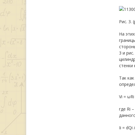
Рис. 3. 
На этих
границы
стороны
3 и рис
цилиндр
стенки 
Так ка
определ
Vi = ωRi 
где Ri 
данного
Ii = dQi 