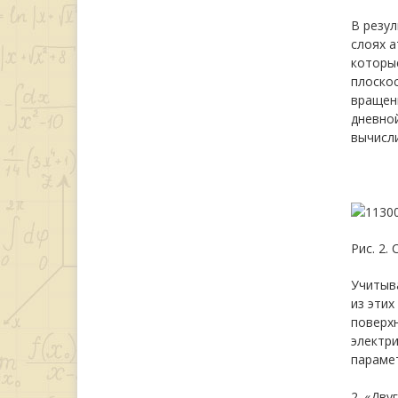
В резул
слоях 
которые
плоскос
вращени
дневной
вычислит
Рис. 2.
Учитыва
из этих
поверхн
электри
параме
2. «Дву