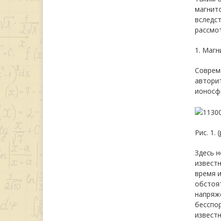
магнит
вследст
рассмо
1. Маг
Совреме
авторит
ионосфе
Рис. 1.
Здесь 
известн
время и
обстоят
напряж
бесспор
известн