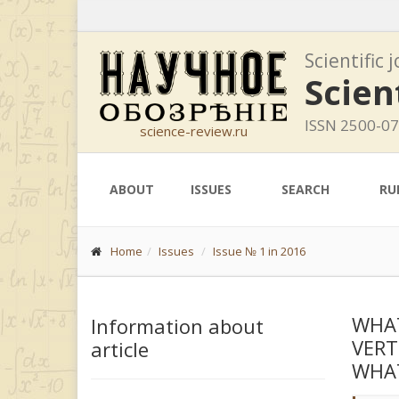
Scientific 
Scien
ISSN 2500-0
science-review.ru
ABOUT
ISSUES
SEARCH
RU
Home
Issues
Issue № 1 in 2016
WHAT
Information about
VERT
article
WHAT