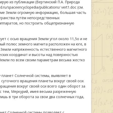
ирую из публикации (Вертинский П.А. Природа
.ru/spaceencyclopedia/publications/ vert1.doc
(см.
тизме Земли огромную информацию, большая часть
транства путём непосредственных
аппаратов, но построить общепризнанную
ует с осью вращения Земли угол около 11,5о и не
ый полюс земного магнита расположен на юге, в
и Земли напряженность естественного магнитного
ческих координат и высоты над поверхностью
 Земли по всем своим параметрам весьма жестко
 планет Солнечной системы, выявляет в
суточного вращения планеты вокруг своей оси.
вращения вокруг своей оси всего один оборот за
 с тем, Меркурий, имея весьма разреженную
лишь в три оборота за свои два солнечных года,
анет Солнечной системы позволяет с