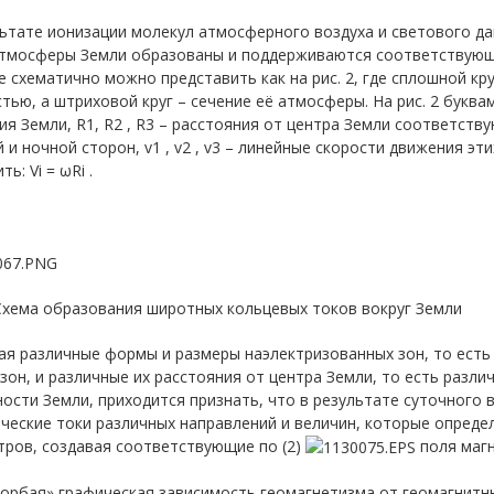
ьтате ионизации молекул атмосферного воздуха и светового да
атмосферы Земли образованы и поддерживаются соответствующ
 схематично можно представить как на рис. 2, где сплошной к
тью, а штриховой круг – сечение её атмосферы. На рис. 2 букв
я Земли, R1, R2 , R3 – расстояния от центра Земли соответст
 и ночной сторон, v1 , v2 , v3 – линейные скорости движения эт
ь: Vi = ωRi .
 Схема образования широтных кольцевых токов вокруг Земли
я различные формы и размеры наэлектризованных зон, то есть
 зон, и различные их расстояния от центра Земли, то есть разл
ости Земли, приходится признать, что в результате суточного
ческие токи различных направлений и величин, которые опред
тров, создавая соответствующие по (2)
поля магн
горбая» графическая зависимость геомагнетизма от геомагнитн