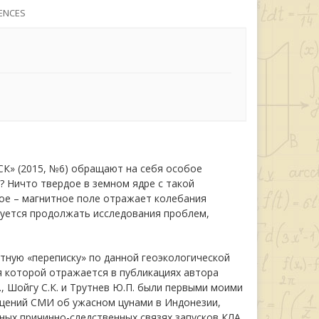
ENCES
СК» (2015,
№6)
обращают на себя особое
 Ничто твердое в земном ядре с такой
ое – магнитное поле отражает колебания
буется продолжать исследования проблем,
етную «переписку» по данной геоэкологической
 которой отражается в публикациях автора
.А., Шойгу С.К. и Трутнев Ю.П. были первыми моими
общений СМИ об ужасном цунами в Индонезии,
ых причинно-следственных связях запусков КЛА