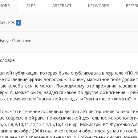
HORS
FILES
ABSTRACT
KEYWORDS
REFER
nskii P.A.
1
solye-Sibirskoye
исловие
анной публикации, которая была опубликована в журнале «ПОИ
ие последние фразы-вопросы: «…Почему магнитное поле дрожит?
тью колебаться не может. По-видимому, это дрожание наведенн
ры. А, может быть, найдется какое-то другое объяснение. Тре
ых с изменением “магнитной погоды” и “магнитного климата”…»
том, что в течение последних десяти лет автор «ведёт» безотв
ме современной ракетно-космической деятельности, хронология
4,5,6,7,8,9,10,11,12,13,14,15,16,17] и др. Министры РФ Фурсенко А
ами в декабре 2004 года, к которым я обратился, узнав из со
рдившем мои опасения о выводах, об объективных функциональн