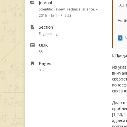
Journal
AUT
Scientific Review. Technical science. –
2016. – № 1 – P. 9-23
Verti
Section
Engineering
U
1
UDK
55.
I. Пред
Pages
Из указ
9–23
вниман
скорос
ионосфе
связанн
Дело в 
пробле
[1,2,3,
адресат
подтве