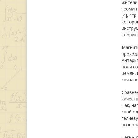
жители 
геомагн
[4], ст
которо
инстру
теорию 
Магнитн
проходи
Антаркт
поля со
Земли, 
связано
Сравне
качест
Так, на
свой од
гелиеву
позволи
Таким о