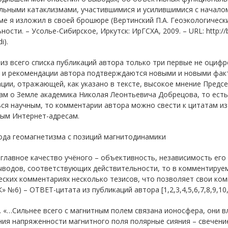
альными катаклизмами, участившимися и усилившимися с начало
е я изложил в своей брошюре (
Вертинский П.А. Геоэкологичес
ности. – Усолье-Сибирское, Иркутск: ИрГСХА, 2009
. – URL:
http:/
i
).
 из всего списка публикаций автора только три первые не оцифр
 и рекомендации автора подтверждаются новыми и новыми факт
ации, отражающей, как указано в тексте, высокое мнение Пред
кам о Земле академика Николая Леонтьевича Добрецова, то ест
ся научным, то комментарии автора можно свести к цитатам из
ным Интернет-адресам.
рода геомагнетизма с позиций магнитодинамики
 главное качество учёного – объективность, независимость его
ыводов, соответствующих действительности, то в комментируе
ских комментариях несколько тезисов, что позволяет свои ко
 №6) – ОТВЕТ-цитата из публикаций автора [1,2,3,4,5,6,7,8,9,10,1
. «…Сильнее всего с магнитным полем связана ионосфера, они в
ия напряженности магнитного поля полярные сияния – свечение