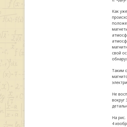
Как уже
происхо
положен
магнет
атмосфе
атмосфе
магнитн
свой ос
обнару
Таким о
магнит
электри
Не восп
вокруг 
детальн
На рис.
4 изобр