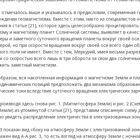
 отмечалось выше и указывалось в предисловии, современная г
ждении геомагнетизма. Вместе с этим, никто из специалистов 
ия в статье [21], которое здесь целесообразно процитироват
изму и магнетизму планет Солнечной системы, выявляет в каче
ры и заметного суточного вращения планеты вокруг своей оси.
рой, но при скорости вращения вокруг своей оси всего один об
ого поля не имеет. Вместе с тем, Меркурий, имея весьма разр
и со скоростью всего лишь в три оборота за свои два солнечных
жить заметный магнетизм.
бразом, вся накопленная информация о магнетизме Земли и пл
одинамических позиций предположить два механизма образован
ческие токи вследствие суточного вращения электрических заря
роизводя здесь снова рис. 1. (Магнитосфера Земли) и рис. 2 (
Земли) из упомянутой статьи [21], представим описанную схем
о увидеть распределение электричества в электризованных зон
 3 показан вид сбоку на атмосферу Земли с электризованной зоно
ажен вид А-А рис. 3, то есть взгляд на атмосферу Земли с ночно