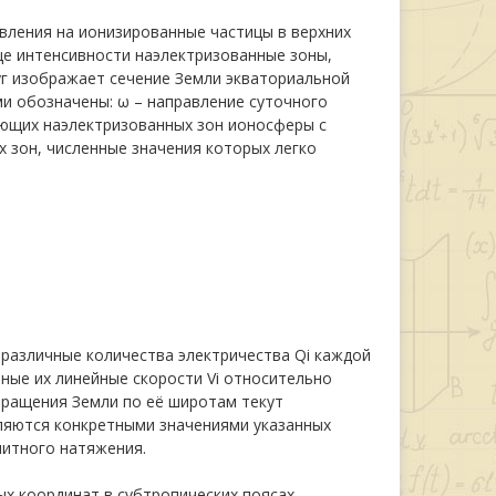
вления на ионизированные частицы в верхних
е интенсивности наэлектризованные зоны,
руг изображает сечение Земли экваториальной
ами обозначены: ω – направление суточного
вующих наэлектризованных зон ионосферы с
их зон, численные значения которых легко
 различные количества электричества Qi каждой
ичные их линейные скорости Vi относительно
 вращения Земли по её широтам текут
еляются конкретными значениями указанных
итного натяжения.
ых координат в субтропических поясах