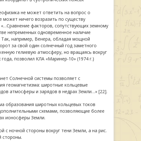
еофизика не может ответить на вопрос о
не может ничего возразить по существу
ь: «…Сравнение факторов, сопутствующих земному
стве непременных одновременное наличие
 Так, например, Венера, обладая мощной
орот за свой один солнечный год заметного
еженную гелиевую атмосферу, но вращаясь вокруг
 года, позволил КЛА «Маринер-10» (1974 г.)
анет Солнечной системы позволяет с
ия геомагнетизма: широтные кольцевые
дов атмосферы и зарядов в недрах Земли…» [22].
Схема образования широтных кольцевых токов
у дополнительными схемами, позволяющие более
ах ионосферы Земли.
й с ночной стороны вокруг тени Земли, а на рис.
й стороны.