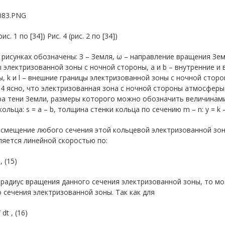
(рис. 1 по [34]) Рис. 4 (рис. 2 по [34])
 рисунках обозначены: З – Земля, ω – направление вращения Зем
 электризованной зоны с ночной стороны, a и b – внутренние и
, k и l – внешние границы электризованной зоны с ночной сторо
. 4 ясно, что электризованная зона с ночной стороны атмосфер
а тени Земли, размеры которого можно обозначить величинами:
кольца: s = a – b, толщина стенки кольца по сечению m – n: y = k – 
к смещение любого сечения этой кольцевой электризованной зо
яется линейной скоростью по:
, (15)
– радиус вращения данного сечения электризованной зоны, то 
 сечения электризованной зоны. Так как для
/ dt , (16)