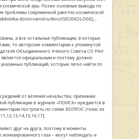
м космической эры. Позже основные выводы по
кие проблемы современной ракетно-космической
/biblioteka-dzvon.narod.ru/docs/GEOEKOLOGIQ_-
ованы, а все остальные публикации, в которых
ами, то авторские комментарии к упомянутой
седателя Объединенного Учёного Совета СО РАН
ь является официальным и поэтому должно
 указанных публикаций, которые легко найти по
 суждений от веления начальства, признание
мой публикации в журнале «ПОИСК» нуждаются в
мментарии построить по схеме ВОПРОС (тезис из
1,12,13,14,15,16,17]:
лияют друг на друга, поэтому в моменты
 ионизированного газа – могут наблюдать и