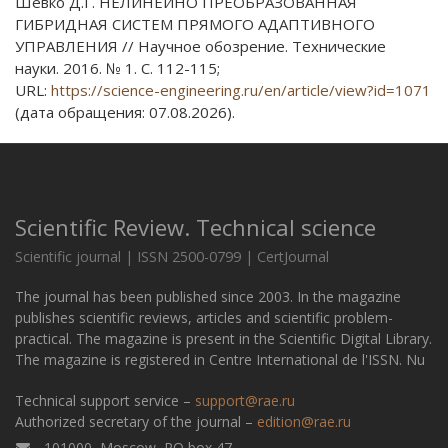
Шевко Д.Г. НЕЛИНЕЙНО ПРЕОБРАЗОВАННАЯ
ГИБРИДНАЯ СИСТЕМ ПРЯМОГО АДАПТИВНОГО
УПРАВЛЕНИЯ // Научное обозрение. Технические
науки. 2016. № 1. С. 112-115;
URL:
https://science-engineering.ru/en/article/view?id=1071
(дата обращения: 07.08.2026).
Scientific Review. Technical science
Scientific journal | ISSN 2500-0799 | CertJournal
The journal has been published since 2003. In the magazine
publishes scientific reviews, articles and scientific problem-
practical. The magazine is present in the Scientific Digital Library.
The magazine is registered in Centre International de l'ISSN. Nu
Technical support service –
support@rae.ru
Authorized secretary of the journal –
edition@rae.ru
101000, Moscow, PO box 47