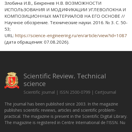
Злобина И.В., Бекренев Н.В. ВОЗМОЖНОСТИ
ИСПОЛЬЗОВАНИЯ И МОДИФИКАЦИИ УГЛЕВОЛОКНА И
КОМПОЗИЦИОННЫХ МАТЕРИАЛОВ НА ЕГО ОСНОВЕ //
Научное обозрение. Технические науки. 2016. № 3. С. 50-
53;
URL:
https://science-engineering.ru/en/article/view?id=1087
(дата обращения: 07.08.2026).
Scientific Review. Technical
science
Scientific journal | ISSN 2500-0799 | CertJournal
The journal has been published since 2003. In the magazine
publishes scientific reviews, articles and scientific problem-
practical. The magazine is present in the Scientific Digital Library.
The magazine is registered in Centre International de l'ISSN. Nu