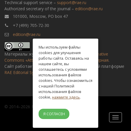
Technical support service –
support@rae.ru
Authorized secretary of the journal –
edition@rae.ru
101000, Moscow, PO box 47
+7 (499) 705-72-30
edition@rae.ru
Мы используем файлы
cookies для улучшения
Материалы журнала доступны по
лицензии Creative
работы сайта. Оставаясь на
Commons «Attribution» («Атрибуция») 4.0 Всемирная
.
нашем сайте, вы
Сайт работает на универсальной издательской платформе
соглашаетесь с условиями
RAE Editorial System
использования файлов
cookies. Чтобы ознакомиться
с нашей Политикой
использования файлов
cookie,
нажмите здесь
.
© 2014–2026 Russian academy of natural history
Я СОГЛАСЕН
Toggle
navigati