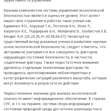
эффективность управления.
Важным компонентом системы управления экологической
безопасностью является оценка ее уровня. Этот аспект
нашел свое отражение в работах таких ученых как
Адаменко Я.О., Хоружая Т.А., Потопов А.Н., Slovic P.,
Karperson R.E., Порфирьев Б.Н., Moldanand B., Хлобистов Е.В,
Бендюг В.И. [20,29,30,41,43,58,66,67]. Несмотря на
существенный вклад указанных ученых в развитиие научных
основ экологической безопасности, следует отметить, что
авторами не учитывается вся совокупность факторов,
нарушающих состояние безопасности, в частности,
социогенные факторы. Также недостаточное внимание
уделялось отдельным техногенным факторам. Не
проводилось прогнозирование неблагоприятных и
катастрофических ситуаций различного масштаба, которые
могут возникнуть в результате их действия.
Первостепенное значение для анализа экологической
опасности имеет информационное обеспечение. В странах
СНГ, в т.ч. на Украине, система сбора информации о
состоянии природной среды достаточно разношерстна и