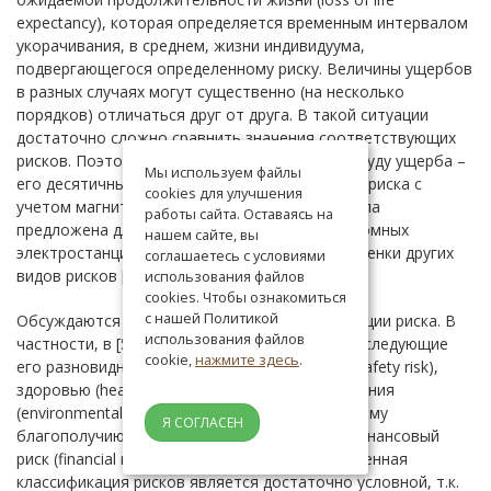
expectancy), которая определяется временным интервалом
укорачивания, в среднем, жизни индивидуума,
подвергающегося определенному риску. Величины ущербов
в разных случаях могут существенно (на несколько
порядков) отличаться друг от друга. В такой ситуации
достаточно сложно сравнить значения соответствующих
рисков. Поэтому удобно использовать магнитуду ущерба –
Мы используем файлы
его десятичный логарифм. Двумерная модель риска с
cookies для улучшения
учетом магнитуды ущерба первоначально была
работы сайта. Оставаясь на
предложена для расчетов риска аварий на атомных
нашем сайте, вы
электростанциях, а затем применялась для оценки других
соглашаетесь с условиями
видов рисков [61].
использования файлов
cookies. Чтобы ознакомиться
с нашей Политикой
Обсуждаются различные подходы классификации риска. В
использования файлов
частности, в [59] предложено рассматривать следующие
cookie,
нажмите здесь
.
его разновидности: угрожающей опасности (safety risk),
здоровью (health risk), состоянию среды обитания
(environmental risk), угрожающий общественному
Я СОГЛАСЕН
благополучию (public welfare / goodwill risk); финансовый
риск (financial risk). По нашему мнению, приведенная
классификация рисков является достаточно условной, т.к.