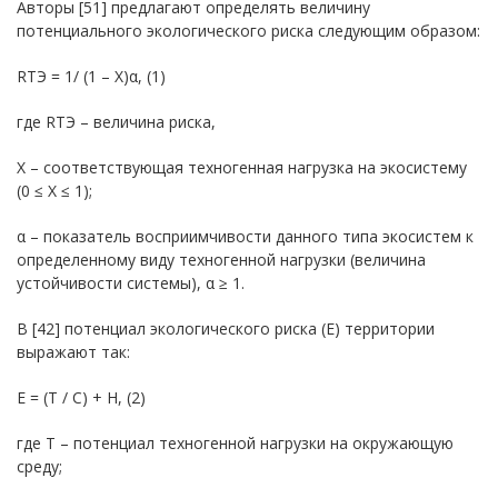
Авторы [51] предлагают определять величину
потенциального экологического риска следующим образом:
RТЭ = 1/ (1 – X)α, (1)
где RТЭ – величина риска,
Х – соответствующая техногенная нагрузка на экосистему
(0 ≤ Х ≤ 1);
α – показатель восприимчивости данного типа экосистем к
определенному виду техногенной нагрузки (величина
устойчивости системы), α ≥ 1.
В [42] потенциал экологического риска (Е) территории
выражают так:
E = (T / C) + H, (2)
где Т – потенциал техногенной нагрузки на окружающую
среду;