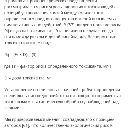
В рамках антропоцентрических представлений
рассматривается риск угрозы здоровью и жизни людей с
позиций установления связей между количеством
определенного вредного вещества и мерой вызываемых
ним негативных воздействий. В [57] введено понятие риска
Rij от дозы i токсиканта j. Эта величина в случае, когда
связь между риском и дозой линейна, для беспороговых
токсикантов имеет вид:
Rij = (Fr × D)ij, (3)
где Fr – фактор риска определенного токсиканта, мг-1;
D – доза токсиканта, мг.
Установление его числовых значений требует проведения
специальных исследований, охватывающих эксперименты с
животными и статистическую обработку наблюдений над
людьми.
Мы придерживаемся мнения, совпадающего с позицией
авторов [61], что количественно экологический риск R