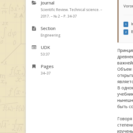
Journal
Voron
Scientific Review. Technical science. –
2017. – № 2 – P. 34-37
I
1
Section
B
2
Engineering
UDK
Принци
53:37
древнем
важнейш
Pages
Объем н
34–37
открыт
являетс
В одном
учебник
нынешне
быть со
Говоря 
степени
изучены