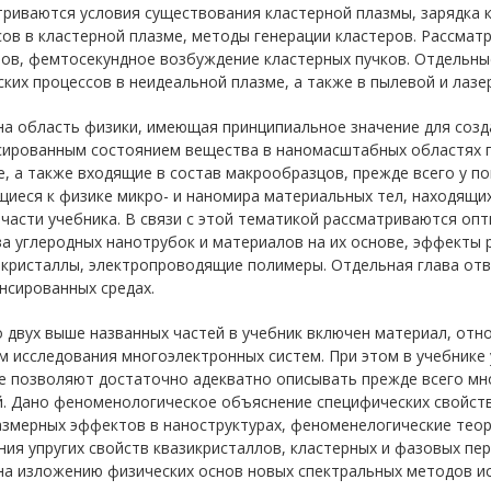
риваются условия существования кластерной плазмы, зарядка к
ов в кластерной плазме, методы генерации кластеров. Рассмат
ров, фемтосекундное возбуждение кластерных пучков. Отдельн
ких процессов в неидеальной плазме, а также в пылевой и лазе
а область физики, имеющая принципиальное значение для созда
сированным состоянием вещества в наномасштабных областях п
, а также входящие в состав макрообразцов, прежде всего у п
иеся к физике микро- и наномира материальных тел, находящих
части учебника. В связи с этой тематикой рассматриваются оп
а углеродных нанотрубок и материалов на их основе, эффекты 
 кристаллы, электропроводящие полимеры. Отдельная глава от
нсированных средах.
 двух выше названных частей в учебник включен материал, отн
м исследования многоэлектронных систем. При этом в учебнике
е позволяют достаточно адекватно описывать прежде всего мн
й. Дано феноменологическое объяснение специфических свойст
азмерных эффектов в наноструктурах, феноменелогические теор
ия упругих свойств квазикристаллов, кластерных и фазовых пе
на изложению физических основ новых спектральных методов и