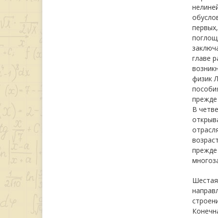
нелиней
обусло
первых,
поглощ
заключ
главе 
возник
физик Л
пособия
прежде 
В четве
открыв
отрасля
возраст
прежде 
многоза
Шестая
направл
строени
Конечна