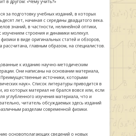
ит в другом: «Чему учить?»
я за подготовку учебных изданий, в которых
десят лет, начиная с середины двадцатого века.
лов знаний, в частности, нелинейной оптики,
с изучением строения и динамики молекул.
физики в виде оригинальных статей и обзоров,
а рассчитана, главным образом, на специалистов.
дованные к изданию научно-методическим
рации. Они написаны на основании материала,
. Преимущественные источники, которыми
ических наук». Список литературы приводится в
, из которых материал не брался вовсе или, если
ля углубленного изучения материала, что и
вательно, читатель обсуждаемых здесь изданий
различным разделам современной физики.
ению основополагающих сведений о новых