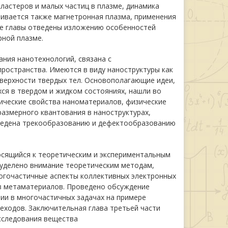
ластеров и малых частиц в плазме, динамика
ривается также магнетронная плазма, применения
ые главы отведены изложению особенностей
рной плазме.
ния нанотехнологий, связана с
ространства. Имеются в виду наноструктуры как
оверхности твердых тел. Основополагающие идеи,
ся в твердом и жидком состояниях, нашли во
тические свойства наноматериалов, физические
размерного квантования в наноструктурах,
ведена трекообразованию и дефектообразованию
осящийся к теоретическим и экспериментальным
 уделено внимание теоретическим методам,
огочастичные аспекты коллективных электронных
в метаматериалов. Проведено обсуждение
ии в многочастичных задачах на примере
реходов. Заключительная глава третьей части
сследования вещества