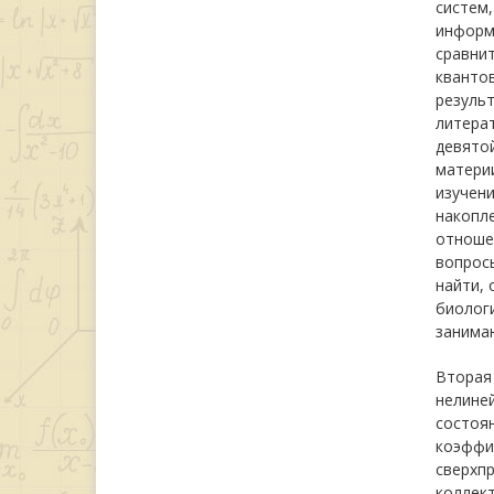
систем,
информа
сравнит
квантов
результ
литерат
девятой
материи
изучени
накопле
отноше
вопрос
найти, 
биолог
занима
Вторая 
нелиней
состоя
коэффи
сверхпр
коллект