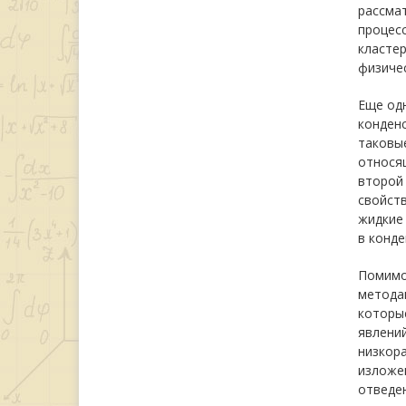
рассмат
процесс
класте
физичес
Еще одн
конден
таковые
относящ
второй 
свойств
жидкие
в конде
Помимо
метода
которы
явлени
низкор
изложен
отведе