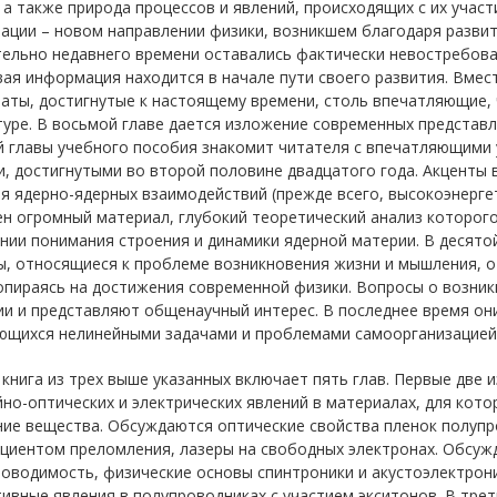
 а также природа процессов и явлений, происходящих с их участ
ции – новом направлении физики, возникшем благодаря развит
ельно недавнего времени оставались фактически невостребова
ая информация находится в начале пути своего развития. Вмест
аты, достигнутые к настоящему времени, столь впечатляющие, 
уре. В восьмой главе дается изложение современных представ
 главы учебного пособия знакомит читателя с впечатляющими 
, достигнутыми во второй половине двадцатого года. Акценты 
я ядерно-ядерных взаимодействий (прежде всего, высокоэнерге
н огромный материал, глубокий теоретический анализ которог
нии понимания строения и динамики ядерной материи. В десят
ы, относящиеся к проблеме возникновения жизни и мышления, о
опираясь на достижения современной физики. Вопросы о возни
ии и представляют общенаучный интерес. В последнее время он
ющихся нелинейными задачами и проблемами самоорганизацией
книга из трех выше указанных включает пять глав. Первые две 
но-оптических и электрических явлений в материалах, для кот
ние вещества. Обсуждаются оптические свойства пленок полупр
циентом преломления, лазеры на свободных электронах. Обсуж
оводимость, физические основы спинтроники и акустоэлектрони
ивные явления в полупроводниках с участием экситонов. В тре