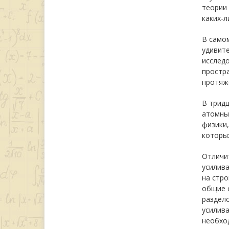
теории 
каких-л
В самом
удивит
исследо
простра
протяже
В тридц
атомных
физики,
которых
Отличи
усилива
на стро
общие с
раздело
усилив
необход