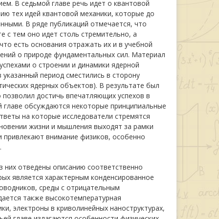
ием. В седьмой главе речь идет о квантовой
ию тех идей квантовой механики, которые до
нными. В ряде публикаций отмечается, что
е с тем оно идет столь стремительно, а
что есть основания отражать их и в учебной
лений о природе фундаментальных сил. Материал
успехами о строении и динамики ядерной
в указанный период сместились в сторону
тических ядерных объектов). В результате был
о позволил достичь впечатляющих успехов в
ой главе обсуждаются некоторые принципиальные
тветы на которые исследователи стремятся
кновении жизни и мышления выходят за рамки
и привлекают внимание физиков, особенно
.
из них отведены описанию соответственно
орых является характерным конденсированное
оводников, среды с отрицательным
дается также высокотемпературная
ки, электроны в криволинейных наноструктурах,
тьей главе излагаются особенности физических