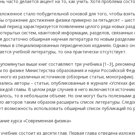
нь часто делается акцент на то, как учить. Хотя проблема состо
ложенное стало побудительной основой для того, чтобы взятьс
ы отражение достижения физики примерно за пятьдесят – шесть
ый период характеризуется появлением целого ряда новых разде
открытых систем, квантовой информации, разделов, связанных 
 достаточно обширная научная литература по новым разделам 
емых в специализированных периодических изданиях. Однако он
ается учебной литературы, то она практически отсутствует.
упомянутых выше книг составляют три учебника [1–3], рекомен
 по физике Министерства образования и науки Российской Феде
нного из различных источников (обзорные статьи, монографии)
ались авторы – статьи, опубликованные в журнале «Успехах физ
аждой главы. В целом ряде случаев в него включаются источники
алось, то в небольшом объеме. Но они могут быть полезными д
ло авторов таким образом расширить список литературы. Следо
ет возможность использовать обширный список публикаций по 
ание курса «Современная физика»
учебник состоит из десяти глав. Первая глава отведена излож