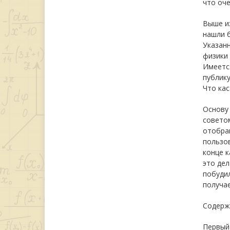
что оче
Выше из
нашли б
Указанн
физики 
Имеется
публику
Что кас
Основу 
советом
отобра
пользов
конце к
это дел
побуди
получа
Содерж
Первый 