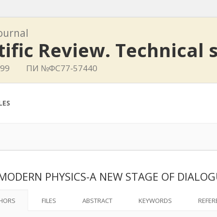
journal
tific Review. Technical 
799
ПИ №ФС77-57440
LES
MODERN PHYSICS-A NEW STAGE OF DIALO
HORS
FILES
ABSTRACT
KEYWORDS
REFER