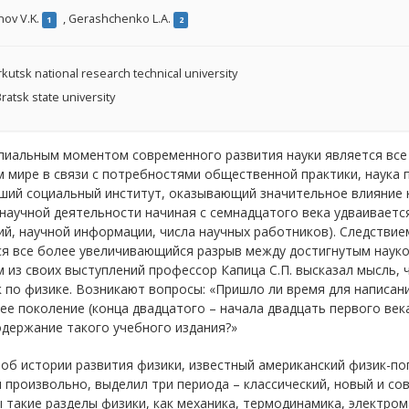
ov V.K.
,
Gerashchenko L.A.
1
2
rkutsk national research technical university
ratsk state university
пиальным моментом современного развития науки является все
 мире в связи с потребностями общественной практики, наука 
ий социальный институт, оказывающий значительное влияние н
аучной деятельности начиная с семнадцатого века удваивается
ий, научной информации, числа научных работников). Следстви
я все более увеличивающийся разрыв между достигнутым наукой
 из своих выступлений профессор Капица С.П. высказал мысль,
 по физике. Возникают вопросы: «Пришло ли время для написания
е поколение (конца двадцатого – начала двадцать первого века
держание такого учебного издания?»
об истории развития физики, известный американский физик-по
 произвольно, выделил три периода – классический, новый и сов
 такие разделы физики, как механика, термодинамика, электром