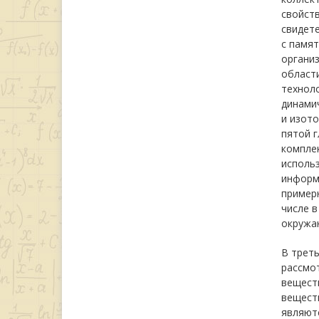
свойств
свидете
с памят
организ
области
техноло
динамич
и изото
пятой г
компле
использ
информ
примерн
числе в
окружа
В треть
рассмо
вещест
веществ
являютс