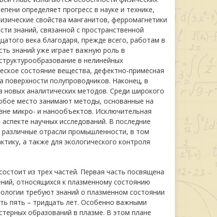
пени определяет прогресс в науке и технике,
физические свойства манганитов, ферромагнетики
сти знаний, связанной с пространственной
цатого века благодаря, прежде всего, работам в
сть знаний уже играет важную роль в
 структурообразование в нелинейных
ческое состояние вещества, дефектно-примесная
а поверхности полупроводников. Наконец, в
да новых аналитических методов. Среди широкого
обое место занимают методы, основанные на
овне микро- и нанообъектов. Исключительная
аспекте научных исследований. В последние
в различные отрасли промышленности, в том
ктику, а также для экологического контроля
состоит из трех частей. Первая часть посвящена
ений, относящихся к плазменному состоянию
нологии требуют знаний о плазменном состоянии
ть пять – тридцать лет. Особенно важными
терных образований в плазме. В этом плане