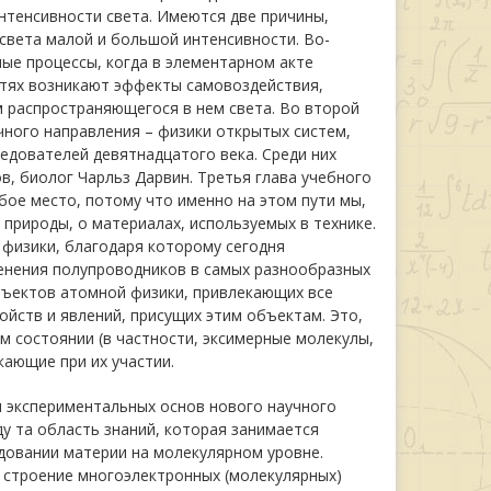
нтенсивности света. Имеются две причины,
вета малой и большой интенсивности. Во-
ые процессы, когда в элементарном акте
стях возникают эффекты самовоздействия,
 распространяющегося в нем света. Во второй
ного направления – физики открытых систем,
дователей девятнадцатого века. Среди них
в, биолог Чарльз Дарвин. Третья глава учебного
бое место, потому что именно на этом пути мы,
природы, о материалах, используемых в технике.
 физики, благодаря которому сегодня
нения полупроводников в самых разнообразных
объектов атомной физики, привлекающих все
йств и явлений, присущих этим объектам. Это,
м состоянии (в частности, эксимерные молекулы,
кающие при их участии.
 экспериментальных основ нового научного
ду та область знаний, которая занимается
довании материи на молекулярном уровне.
 строение многоэлектронных (молекулярных)