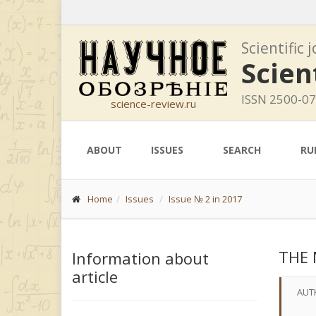
Scientific 
Scien
ISSN 2500-0
science-review.ru
ABOUT
ISSUES
SEARCH
RU
Home
Issues
Issue № 2 in 2017
THE 
Information about
article
AUT