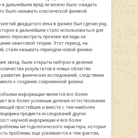
то в дальнейшем вряд ли можно было ожидать
то было называть классической физикой.
тилетий двадцатого века в физике был сделан ряд
оторое в дальнейшем стало использоваться для
авило пересмотреть прежние взгляды на
анию квантовой теории. Этот период, на
й, стали называть периодом новой физики.
ие звезд, были открыты нейтрон и деление
 количества результатов в новых областях
 развитие физических исследований, следствием
ивело к созданию современной физики.
 объема информации является все более
ает все более условным деление естествознания
чающей простейшие и вместе с тем наиболее
специфика предмета исследований других
рост научной информации и все более
проблемы методологического характера, которые
ость проблемы еще усиливается и тем фактом,