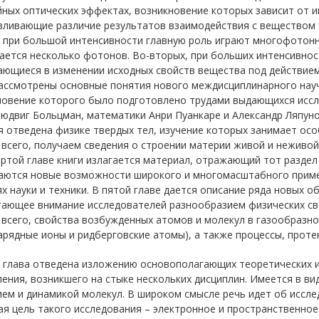
ных оптических эффектах, возникновение которых зависит от и
вливающие различие результатов взаимодействия с веществом с
 при большой интенсивности главную роль играют многофотонн
ается несколько фотонов. Во-вторых, при больших интенсивно
ающиеся в изменении исходных свойств вещества под действием
рассмотрены основные понятия нового междисциплинарного науч
новение которого было подготовлено трудами выдающихся иссле
юдвиг Больцман, математики Анри Пуанкаре и Александр Ляпуно
 отведена физике твердых тел, изучение которых занимает осо
всего, получаем сведения о строении материи живой и неживой 
ртой главе книги излагается материал, отражающий тот раздел
аются новые возможности широкого и многомасштабного приме
х науки и техники. В пятой главе дается описание ряда новых 
ающее внимание исследователей разнообразием физических сво
всего, свойства возбужденных атомов и молекул в газообразно
рядные ионы и ридберговские атомы), а также процессы, проте
 глава отведена изложению основополагающих теоретических и
ения, возникшего на стыке нескольких дисциплин. Имеется в ви
ем и динамикой молекул. В широком смысле речь идет об иссле
я цель такого исследования – электронное и пространственное