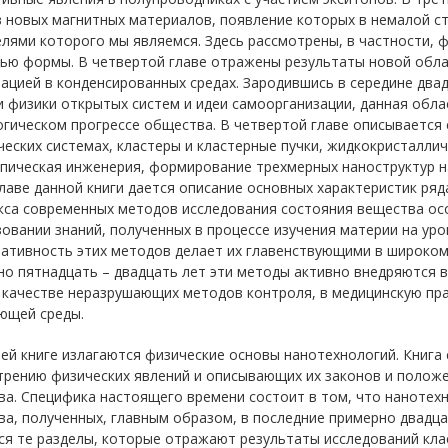
 новых магнитных материалов, появление которых в немалой сте
лями которого мы являемся. Здесь рассмотрены, в частности, 
ью формы. В четвертой главе отражены результаты новой обла
ацией в конденсированных средах. Зародившись в середине двад
 физики открытых систем и идеи самоорганизации, данная обла
гическом прогрессе общества. В четвертой главе описывается
еских системах, кластеры и кластерные пучки, жидкокристалли
пическая инженерия, формирование трехмерных наноструктур н
лаве данной книги дается описание основных характеристик ря
кса современных методов исследования состояния вещества ос
овании знаний, полученных в процессе изучения материи на ур
ативность этих методов делает их главенствующими в широком 
о пятнадцать – двадцать лет эти методы активно внедряются 
 качестве неразрушающих методов контроля, в медицинскую пра
ющей среды.
ей книге излагаются физические основы нанотехнологий. Книга 
трению физических явлений и описывающих их законов и полож
ва. Специфика настоящего времени состоит в том, что нанотех
а, полученных, главным образом, в последние примерно двадца
я те разделы, которые отражают результаты исследований клас