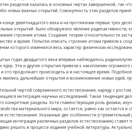
этих разделов казалась в основных чертах завершенной, так ч
ибо новых важных открытий. Совокупность этих разделов приня
 конце девятнадцатого века и на протяжении первых трех деся
ельных открытий. Было обнаружено явление радиоактивности, к
вания строения атома. Создание теории относительности заст
нство и время. Попытки описать строение атома привели к созд
нии которого изменился весь характер физических исследовани
атых годах двадцатого века впервые наблюдалось радиоизлучен
 ядер. Эти и другие открытия привели к накоплению огромного
 и это продолжает происходить и в настоящее время. Подобное
 явились дальнейшие открытия и возникновение новых идей, пр
тельной чертой современного естествознания, наряду с ростом
ющаяся интеграция научных исследований. Такая тенденция дел
го конкретные разделы. Хотя главенствующая роль физики, изу
войства материального мира, остается, равно как остается и 
в естествознания. Указанные две особенности (стремительный 
ающая интеграция различных разделов естествознания) ставят 
имо решать в процессе издания учебной литературы. Актуальн