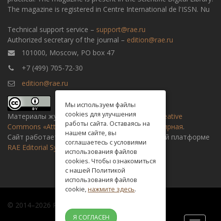
The magazine is registered in Centre International de l'ISSN. Nu
Technical support service –
support@rae.ru
Authorized secretary of the journal –
edition@rae.ru
101000, Moscow, PO box 47
+7 (499) 705-72-30
edition@rae.ru
Мы используем файлы
cookies для улучшения
Материалы журнала доступны по
лицензии Creative
работы сайта. Оставаясь на
Commons «Attribution» («Атрибуция») 4.0 Всемирная
.
нашем сайте, вы
Сайт работает на универсальной издательской платформе
соглашаетесь с условиями
RAE Editorial System
использования файлов
cookies. Чтобы ознакомиться
с нашей Политикой
использования файлов
cookie,
нажмите здесь
.
© 2014–2026 Russian academy of natural history
Я СОГЛАСЕН