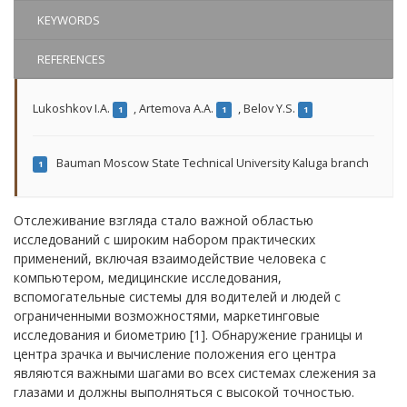
KEYWORDS
REFERENCES
Lukoshkov I.A.
,
Artemova A.A.
,
Belov Y.S.
1
1
1
Bauman Moscow State Technical University Kaluga branch
1
Отслеживание взгляда стало важной областью
исследований с широким набором практических
применений, включая взаимодействие человека с
компьютером, медицинские исследования,
вспомогательные системы для водителей и людей с
ограниченными возможностями, маркетинговые
исследования и биометрию [1]. Обнаружение границы и
центра зрачка и вычисление положения его центра
являются важными шагами во всех системах слежения за
глазами и должны выполняться с высокой точностью.