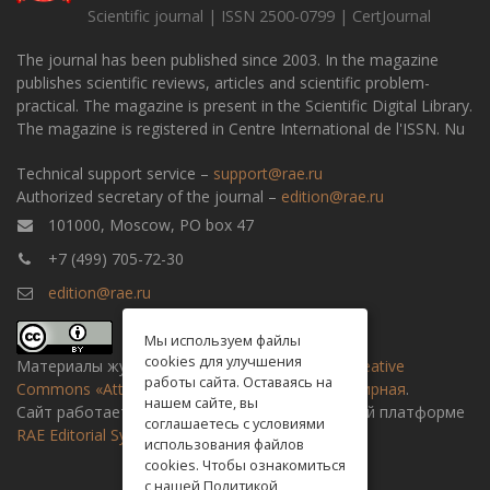
Scientific journal | ISSN 2500-0799 | CertJournal
The journal has been published since 2003. In the magazine
publishes scientific reviews, articles and scientific problem-
practical. The magazine is present in the Scientific Digital Library.
The magazine is registered in Centre International de l'ISSN. Nu
Technical support service –
support@rae.ru
Authorized secretary of the journal –
edition@rae.ru
101000, Moscow, PO box 47
+7 (499) 705-72-30
edition@rae.ru
Мы используем файлы
cookies для улучшения
Материалы журнала доступны по
лицензии Creative
работы сайта. Оставаясь на
Commons «Attribution» («Атрибуция») 4.0 Всемирная
.
нашем сайте, вы
Сайт работает на универсальной издательской платформе
соглашаетесь с условиями
RAE Editorial System
использования файлов
cookies. Чтобы ознакомиться
с нашей Политикой