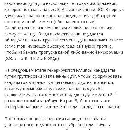
извлечения дуги для нескольких тестовых изображений,
которые показаны на рис. 3, А с извлеченным ROI. В первых
двух рядах зрачок полностью виден; значит, обнаружен
почти круговой сегмент (обозначен красным).
Следовательно, извлечение дуги применяется только к
этому сегменту. Когда из-за окклюзии не удается
обнаружить почти круглый сегмент, дуги выделяют из всех
сегментов, имеющих высокую градиентную энтропию,
чтобы избежать пропуска какой-либо важной информации
(рис. 3 – 3-й, 4-й и 5-й ряды).
На следующем этапе генерируются эллипсы-кандидаты
путем группировки извлеченных дуг. Чтобы сформировать
кандидатов в зрачки, мы пытаемся подогнать эллипс к
каждому подмножеству всех извлеченных дуг. За
n-1
исключением пустого множества, для n дуг имеется 2
различных комбинаций дуг. На рис. 3, Д показаны все
сгенерированные из извлеченных дуг кандидаты в зрачки.
Поскольку процесс генерации кандидатов в зрачки
учитывает все подмножества выбранных дуг, группы