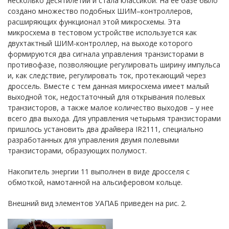
несколько десятилетий и стала классикой. На ее базе было
создано множество подобных ШИМ–контроллеров,
расширяющих функционал этой микросхемы. Эта
микросхема в тестовом устройстве используется как
двухтактный ШИМ-контроллер, на выходе которого
формируются два сигнала управления транзисторами в
противофазе, позволяющие регулировать ширину импульса
и, как следствие, регулировать ток, протекающий через
дроссель. Вместе с тем данная микросхема имеет малый
выходной ток, недостаточный для открывания полевых
транзисторов, а также малое количество выходов – у нее
всего два выхода. Для управления четырьмя транзисторами
пришлось установить два драйвера IR2111, специально
разработанных для управления двумя полевыми
транзисторами, образующих полумост.
Накопитель энергии 11 выполнен в виде дросселя с
обмоткой, намотанной на альсиферовом кольце.
Внешний вид элементов УАПАБ приведен на рис. 2.