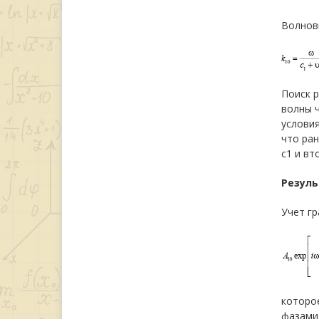
Волнов
Поиск р
волны 
условия
что ран
c1 и вто
Резуль
Учет г
которо
фазами