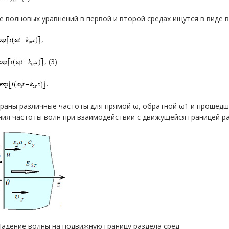
 волновых уравнений в первой и второй средах ищутся в виде 
,
, (3)
.
браны различные частоты для прямой ω, обратной ω1 и прошедш
ия частоты волн при взаимодействии с движущейся границей ра
 Падение волны на подвижную границу раздела сред