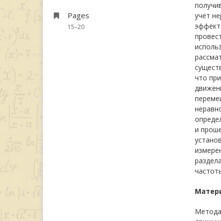
получив
Pages
учет не
эффект
15–20
провест
использ
рассмат
существ
что при
движени
переме
неравн
опреде
и прош
устано
измере
раздел
частоты
Матер
Метода