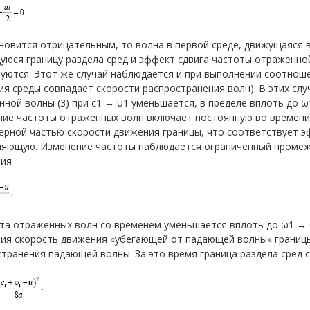
новится отрицательным, то волна в первой среде, движущаяся в
юся границу раздела сред и эффект сдвига частоты отраженно
ются. Этот же случай наблюдается и при выполнении соотношени
я среды совпадает скорости распространения волн). В этих слу
ной волны (3) при c1 → υ1 уменьшается, в пределе вплоть до ω1
ние частоты отраженных волн включает постоянную во времени
рной частью скорости движения границы, что соответствует э
ляющую. Изменение частоты наблюдается ограниченный промежу
ния
,
та отраженных волн со временем уменьшается вплоть до ω1 → 0
ия скорость движения «убегающей от падающей волны» границы
транения падающей волны. За это время граница раздела сред 
.