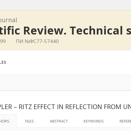
journal
tific Review. Technical 
799
ПИ №ФС77-57440
LES
LER – RITZ EFFECT IN REFLECTION FROM 
HORS
FILES
ABSTRACT
KEYWORDS
REFER