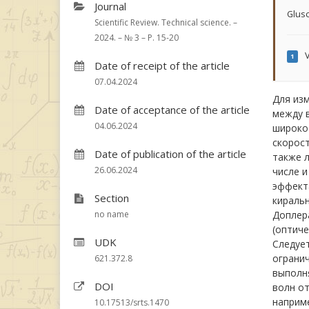
Journal
Glus
Scientific Review. Technical science. –
2024. – № 3 – P. 15-20
V
1
Date of receipt of the article
07.04.2024
Для изм
Date of acceptance of the article
между 
04.06.2024
широкое
скорос
Date of publication of the article
также л
26.06.2024
числе и
эффекта
Section
киральн
no name
Доплер
(оптиче
UDK
Следует
ограни
621.372.8
выполня
DOI
волн от
наприм
10.17513/srts.1470