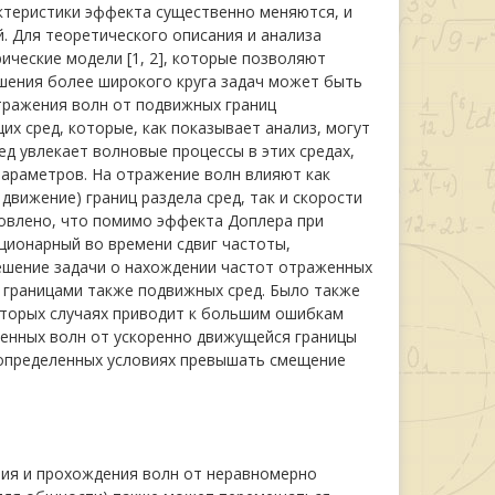
актеристики эффекта существенно меняются, и
. Для теоретического описания и анализа
ческие модели [1, 2], которые позволяют
ешения более широкого круга задач может быть
отражения волн от подвижных границ
их сред, которые, как показывает анализ, могут
д увлекает волновые процессы в этих средах,
параметров. На отражение волн влияют как
вижение) границ раздела сред, так и скорости
овлено, что помимо эффекта Доплера при
ионарный во времени сдвиг частоты,
ешение задачи о нахождении частот отраженных
 границами также подвижных сред. Было также
оторых случаях приводит к большим ошибкам
енных волн от ускоренно движущейся границы
 определенных условиях превышать смещение
ия и прохождения волн от неравномерно