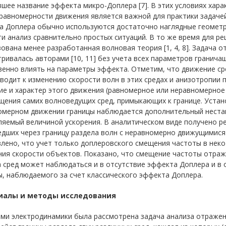
шее название эффекта микро-Доплера [7]. В этих условиях хар
равномерности движения является важной для практики задачей
а Доплера обычно используются достаточно наглядные геометри
и анализ сравнительно простых ситуаций. В то же время для р
ована менее разработанная волновая теория [1, 4, 8]. Задача 
ривалась авторами [10, 11] без учета всех параметров граничащ
енно влиять на параметры эффекта. Отметим, что движение сре
водит к изменению скорости волн в этих средах и анизотропии 
е и характер этого движения (равномерное или неравномерное д
щения самих волноведущих сред, примыкающих к границе. Устан
омерном движении границы наблюдается дополнительный нестац
ляемый величиной ускорения. В аналитическом виде получено р
едших через границу раздела волн с неравномерно движущимися
влено, что учет только доплеровского смещения частоты в нек
ния скорости объектов. Показано, что смещение частоты отраж
а сред может наблюдаться и в отсутствие эффекта Доплера и в
, наблюдаемого за счет классического эффекта Доплера.
иалы и методы исследования
ми электродинамики была рассмотрена задача анализа отражен