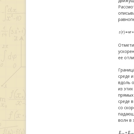
движуще
Рассмот
описыва
равноп
Отмети
ускорен
ее отли
Граница
среде и
вдоль о
из этих
прямых 
среде в
со скор
падающ
волн в 