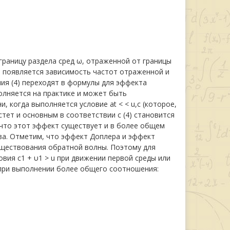
раницу раздела сред ω, отраженной от границы
сь появляется зависимость частот отраженной и
ия (4) переходят в формулы для эффекта
полняется на практике и может быть
 когда выполняется условие at < < u,c (которое,
стет и основным в соответствии с (4) становится
 что этот эффект существует и в более общем
за. Отметим, что эффект Доплера и эффект
уществования обратной волны. Поэтому для
ия c1 + υ1 > u при движении первой среды или
т при выполнении более общего соотношения: