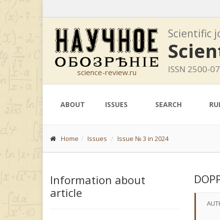
Scientific 
Scien
ISSN 2500-0
science-review.ru
ABOUT
ISSUES
SEARCH
RU
Home
Issues
Issue № 3 in 2024
DOPP
Information about
article
AUT