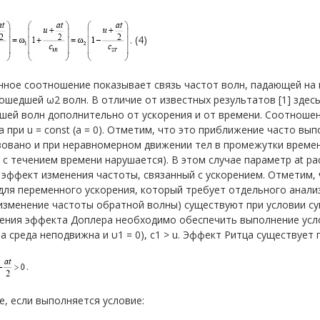
. (4)
ное соотношение показывает связь частот волн, падающей на г
ошедшей ω2 волн. В отличие от известных результатов [1] зде
ей волн дополнительно от ускорения и от времени. Соотношен
 при u = const (a = 0). Отметим, что это приближение часто вы
овано и при неравномерном движении тел в промежутки времени,
 с течением времени нарушается). В этом случае параметр at ра
эффект изменения частоты, связанный с ускорением. Отметим,
для переменного ускорения, который требует отдельного анали
(изменение частоты обратной волны) существуют при условии с
ния эффекта Доплера необходимо обеспечить выполнение услов
та среда неподвижна и υ1 = 0), c1 > u. Эффект Ритца существуе
.
е, если выполняется условие: