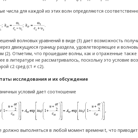
ые числа для каждой из этих волн определяются соответствен
;
;
.
ешений волновых уравнений в виде (3) дает возможность полу
через движущуюся границу раздела, удовлетворяющее и волновы
м (2). Отметим, что прошедшие волны, как и отраженные также 
ее в литературе не рассматривалось, поскольку это условие во
рой c2 сред (c1 ≠ c2).
таты исследования и их обсуждение
раничных условий дает соотношение
,
е должно выполняться в любой момент времени t, что приводи