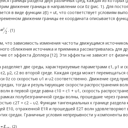
йся границы раздела двух различных сред, каждая из которых 
рим движение границы в направлении оси 0z (рис. 1). Для постоя
ется в виде функции z(t) = ut, что соответствует условиям вып
еременном движении границы ее координата описывается функц
. (1)
м, что зависимость изменения частоты движущимся источником 
ного сближения источника и приемника рассматривалась для д
чие от эффекта Доплера [12]. Эти эффекты не зависят от физич
 разделяет две среды, характеризуемые параметрами ε1, μ1 и с
 ε2, μ2, с2 во второй среде. Каждая среда может перемещаться
си 0z со скоростью υ1 и υ2 соответственно. Движение сред при
 средах, тогда и результирующие скорости распространения волн
волн в первой среде равна с10 = с1 + υ1, скорость распростране
 рамках полубезграничной среды волны, прошедшие через границ
остью с2T = с2 – υ2. Функции тангенциальных к границе раздел
ей E10, отраженной E1R и прошедшей E2T волн удовлетворяют 
этих средах. Граничные условия непрерывности y-компоненты волн
. (2)