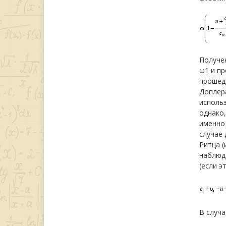
Получен
ω1 и пр
прошедш
Доплера
использ
однако,
именно 
случае 
Ритца 
наблюде
(если э
В случа