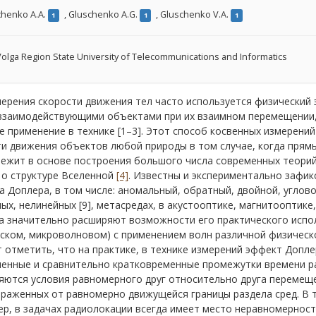
chenko A.A.
,
Gluschenko A.G.
,
Gluschenko V.A.
1
1
1
olga Region State University of Telecommunications and Informatics
ерения скорости движения тел часто используется физический
взаимодействующими объектами при их взаимном перемещении,
 применение в технике [1–3]. Этот способ косвенных измерени
ти движения объектов любой природы в том случае, когда прям
ежит в основе построения большого числа современных теорий
 о структуре Вселенной
[4]
. Известны и экспериментально зафи
 Доплера, в том числе: аномальный, обратный, двойной, углово
ых, нелинейных [9], метасредах, в акустооптике, магнитооптике
а значительно расширяют возможности его практического испол
ском, микроволновом) с применением волн различной физической
 отметить, что на практике, в технике измерений эффект Допл
ченные и сравнительно кратковременные промежутки времени р
ются условия равномерного друг относительно друга перемеще
раженных от равномерно движущейся границы раздела сред. В т
ер, в задачах радиолокации всегда имеет место неравномернос