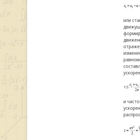
или ста
движущу
формиру
движени
отражен
измене
равноме
состав
ускоре
и часто
ускорен
распрос