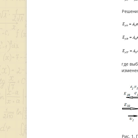
Решение
где вы
изменен
Рис. 1.