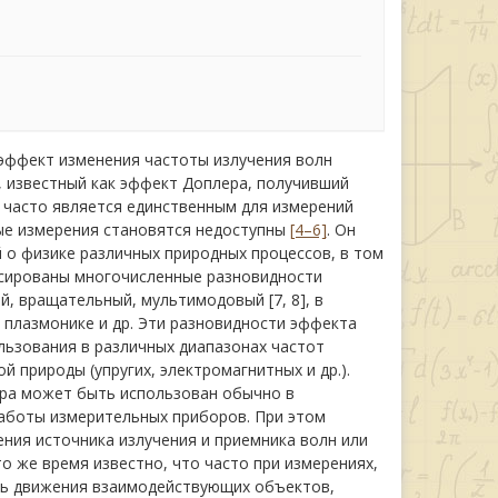
 эффект изменения частоты излучения волн
 известный как эффект Доплера, получивший
й часто является единственным для измерений
ые измерения становятся недоступны
[4–6]
. Он
 о физике различных природных процессов, в том
ксированы многочисленные разновидности
й, вращательный, мультимодовый [7, 8], в
, плазмонике и др. Эти разновидности эффекта
ьзования в различных диапазонах частот
 природы (упругих, электромагнитных и др.).
ера может быть использован обычно в
аботы измерительных приборов. При этом
ния источника излучения и приемника волн или
о же время известно, что часто при измерениях,
ть движения взаимодействующих объектов,