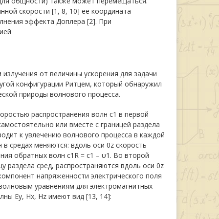
(для общности) также может перемещаться.
нной скорости [1, 8, 10] ее координата
олнения эффекта Доплера [2]. При
ией
излучения от величины ускорения для задачи
ругой конфигурации Ритцем, который обнаружил
еской природы волнового процесса.
коростью распространения волн с1 в первой
 самостоятельно или вместе с границей раздела
водит к увлечению волнового процесса в каждой
 в средах меняются: вдоль оси 0z скорость
ния обратных волн с1R = с1 – υ1. Во второй
у раздела сред, распространяются вдоль оси 0z
а компонент напряженности электрического поля
волновым уравнениям для электромагнитных
ы Ey, Hx, Hz имеют вид [13, 14]: