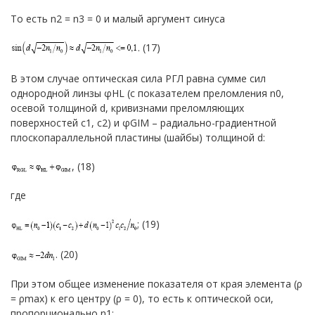
То есть n2 = n3 = 0 и малый аргумент синуса
. (17)
В этом случае оптическая сила РГЛ равна сумме сил
однородной линзы φHL (с показателем преломления n0,
осевой толщиной d, кривизнами преломляющих
поверхностей c1, c2) и φGIM – радиально-градиентной
плоскопараллельной пластины (шайбы) толщиной d:
, (18)
где
; (19)
. (20)
При этом общее изменение показателя от края элемента (ρ
= ρmax) к его центру (ρ = 0), то есть к оптической оси,
пропорционально n1: