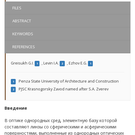
FILES
ABSTRACT
KEYWORDS
REFERENCES
Greisukh G.I.
,
Levin I.A.
,
Ezhov E.G.
1
2
1
Penza State University of Architecture and Construction
1
PJSC Krasnogorsky Zavod named after S.A. Zverev
2
Введение
В оптике однородных сред, элементную базу которой
составляют линзы со сферическими и асферическими
поверхностями, выполненные из однородных оптических