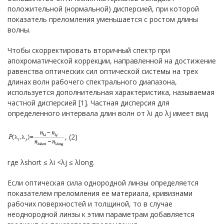
положительной (нормальной) дисперсией, при которой
показатель преломления уменьшается с ростом длины
волны.
Чтобы скорректировать вторичный спектр при
апохроматической коррекции, направленной на достижение
равенства оптических сил оптической системы на трех
длинах волн рабочего спектрального диапазона,
используется дополнительная характеристика, называемая
частной дисперсией [1]. Частная дисперсия для
определенного интервала длин волн от λi до λj имеет вид
, (2)
где λshort ≤ λi <λj ≤ λlong.
Если оптическая сила однородной линзы определяется
показателем преломления ее материала, кривизнами
рабочих поверхностей и толщиной, то в случае
неоднородной линзы к этим параметрам добавляется