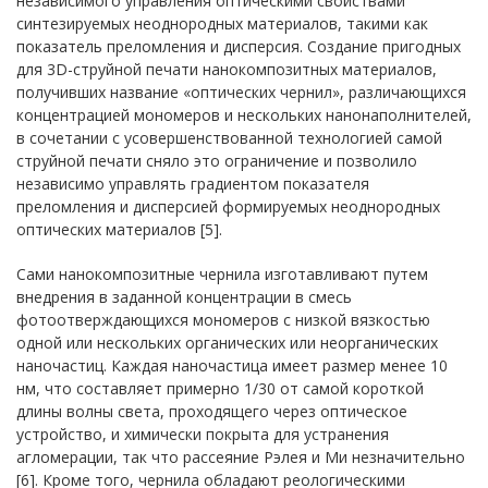
независимого управления оптическими свойствами
синтезируемых неоднородных материалов, такими как
показатель преломления и дисперсия. Создание пригодных
для 3D-струйной печати нанокомпозитных материалов,
получивших название «оптических чернил», различающихся
концентрацией мономеров и нескольких нанонаполнителей,
в сочетании с усовершенствованной технологией самой
струйной печати сняло это ограничение и позволило
независимо управлять градиентом показателя
преломления и дисперсией формируемых неоднородных
оптических материалов [5].
Сами нанокомпозитные чернила изготавливают путем
внедрения в заданной концентрации в смесь
фотоотверждающихся мономеров с низкой вязкостью
одной или нескольких органических или неорганических
наночастиц. Каждая наночастица имеет размер менее 10
нм, что составляет примерно 1/30 от самой короткой
длины волны света, проходящего через оптическое
устройство, и химически покрыта для устранения
агломерации, так что рассеяние Рэлея и Ми незначительно
[6]. Кроме того, чернила обладают реологическими