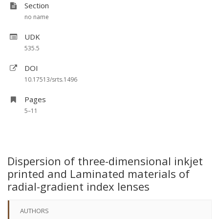
Section
no name
UDK
535.5
DOI
10.17513/srts.1496
Pages
5–11
Dispersion of three-dimensional inkjet
printed and Laminated materials of
radial-gradient index lenses
AUTHORS