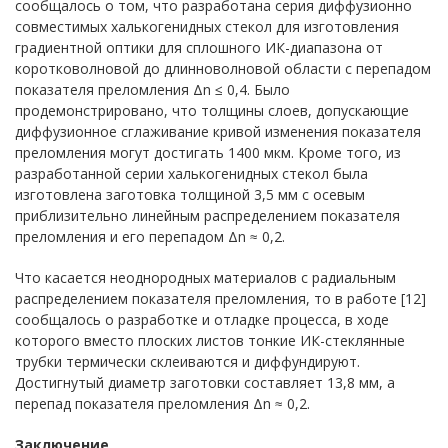
сообщалось о том, что разработана серия диффузионно
совместимых халькогенидных стекол для изготовления
градиентной оптики для сплошного ИК-диапазона от
коротковолновой до длинноволновой области с перепадом
показателя преломления Δn ≤ 0,4. Было
продемонстрировано, что толщины слоев, допускающие
диффузионное сглаживание кривой изменения показателя
преломления могут достигать 1400 мкм. Кроме того, из
разработанной серии халькогенидных стекол была
изготовлена заготовка толщиной 3,5 мм с осевым
приблизительно линейным распределением показателя
преломления и его перепадом Δn ≈ 0,2.
Что касается неоднородных материалов с радиальным
распределением показателя преломления, то в работе [12]
сообщалось о разработке и отладке процесса, в ходе
которого вместо плоских листов тонкие ИК-стеклянные
трубки термически склеиваются и диффундируют.
Достигнутый диаметр заготовки составляет 13,8 мм, а
перепад показателя преломления Δn ≈ 0,2.
Заключение