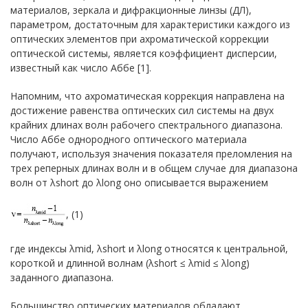
материалов, зеркала и дифракционные линзы (ДЛ),
параметром, достаточным для характеристики каждого из
оптических элементов при ахроматической коррекции
оптической системы, является коэффициент дисперсии,
известный как число Аббе [1].
Напомним, что ахроматическая коррекция направлена на
достижение равенства оптических сил системы на двух
крайних длинах волн рабочего спектрального диапазона.
Число Аббе однородного оптического материала
получают, используя значения показателя преломления на
трех реперных длинах волн и в общем случае для диапазона
волн от λshort до λlong оно описывается выражением
, (1)
где индексы λmid, λshort и λlong относятся к центральной,
короткой и длинной волнам (λshort ≤ λmid ≤ λlong)
заданного диапазона.
Большинство оптических материалов обладают