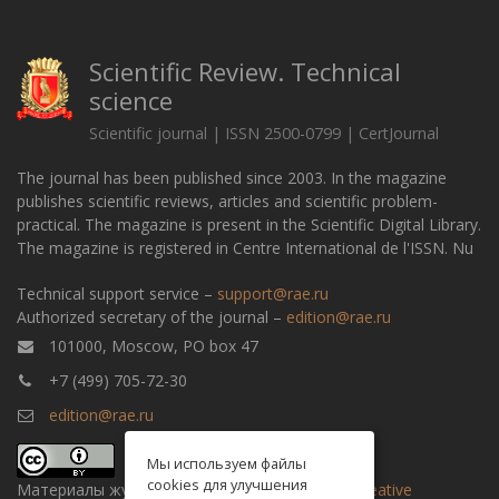
Scientific Review. Technical
science
Scientific journal | ISSN 2500-0799 | CertJournal
The journal has been published since 2003. In the magazine
publishes scientific reviews, articles and scientific problem-
practical. The magazine is present in the Scientific Digital Library.
The magazine is registered in Centre International de l'ISSN. Nu
Technical support service –
support@rae.ru
Authorized secretary of the journal –
edition@rae.ru
101000, Moscow, PO box 47
+7 (499) 705-72-30
edition@rae.ru
Мы используем файлы
cookies для улучшения
Материалы журнала доступны по
лицензии Creative