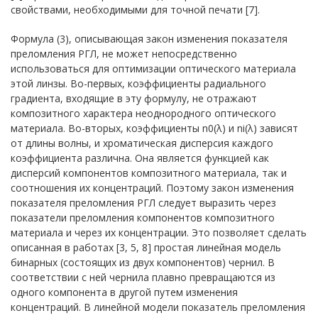
свойствами, необходимыми для точной печати [7].
Формула (3), описывающая закон изменения показателя
преломления РГЛ, не может непосредственно
использоваться для оптимизации оптического материала
этой линзы. Во-первых, коэффициенты радиального
градиента, входящие в эту формулу, не отражают
композитного характера неоднородного оптического
материала. Во-вторых, коэффициенты n0(λ) и ni(λ) зависят
от длины волны, и хроматическая дисперсия каждого
коэффициента различна. Она является функцией как
дисперсий компонентов композитного материала, так и
соотношения их концентраций. Поэтому закон изменения
показателя преломления РГЛ следует выразить через
показатели преломления компонентов композитного
материала и через их концентрации. Это позволяет сделать
описанная в работах [3, 5, 8] простая линейная модель
бинарных (состоящих из двух компонентов) чернил. В
соответствии с ней чернила плавно превращаются из
одного компонента в другой путем изменения
концентраций. В линейной модели показатель преломления