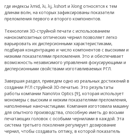
где индексы λmid, λi, λj, λshort и λlong относятся к тем
длинам волн, на которых зафиксированы показатели
преломления первого и второго компонентов.
Технология 3D-струйной печати с использованием
нанокомпозитных оптических чернил позволяет легко
варьировать их дисперсионными характеристиками,
подбирая концентрацию и число компонентов с высокими и
низкими показателями преломления. Это и обеспечивает
возможность независимого управления фокусирующими и
дисперсионными свойствами изготавливаемых РГЛ.
Завершая раздел, приведем одно из реальных достижений в
создании РГЛ струйной 3D-печатью. Это результаты
работы компании NanoVox Optics [9], которая использует
мономеры с высоким и низким показателями преломления,
наполненные наночастицами. Компания изготовила машину
для опытного производства, способную иметь до восьми
печатающих головок с особыми чернилами в каждой. Эта
система третьего поколения регулирует дозирование
чернил, чтобы создавать оптику, в которой показатель