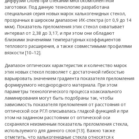
диффузии слоев при спекании многокомпонентной
заготовки. Под данную технологию разработана
специальная серия новых марок халькогенидных стекол,
прозрачных в широком диапазоне ИК-спектра (от 0,9 до 14
мкм). Показатель преломления этих стекол охватывает
интервал от 2,38 до 3,17, и при этом они обладают
близкими значениями температурных коэффициентов
теплового расширения, а также совместимыми профилями
вязкости [10–12].
Диапазон оптических характеристик и количество марок
этих новых стекол позволяет с достаточной гибкостью
варьировать значением градиента показателя преломления
формируемого неоднородного материала. При этом
параметры технологического процесса коаксиального
ламинирования могут быть подобраны так, чтобы
зависимость показателя преломления от расстояния от
оптической оси РГЛ описывалась гладкой функцией и при
этом на заданном расстоянии от оптической оси
сохранялся неизменным показатель преломления стекла,
используемого для данного слоя [13]. Важно также
отметить, что халькогенидные стекла относятся к