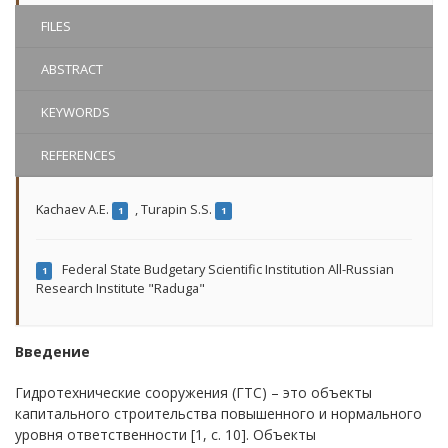
FILES
ABSTRACT
KEYWORDS
REFERENCES
Kachaev A.E.
,
Turapin S.S.
1
1
Federal State Budgetary Scientific Institution All-Russian
1
Research Institute "Raduga"
Введение
Гидротехнические сооружения (ГТС) – это объекты
капитального строительства повышенного и нормального
уровня ответственности [1, с. 10]. Объекты