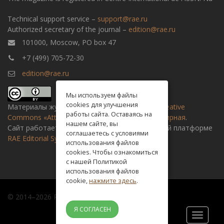
Technical support service –
support@rae.ru
Authorized secretary of the journal –
edition@rae.ru
101000, Moscow, PO box 47
+7 (499) 705-72-30
edition@rae.ru
Мы используем файлы
cookies для улучшения
Материалы журнала доступны по
лицензии Creative
работы сайта. Оставаясь на
Commons «Attribution» («Атрибуция») 4.0 Всемирная
.
нашем сайте, вы
Сайт работает на универсальной издательской платформе
соглашаетесь с условиями
RAE Editorial System
использования файлов
cookies. Чтобы ознакомиться
с нашей Политикой
использования файлов
cookie,
нажмите здесь
.
© 2014–2026 Russian academy of natural history
Я СОГЛАСЕН
Toggle