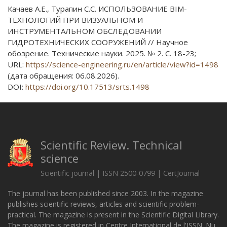
Качаев А.Е., Турапин С.С. ИСПОЛЬЗОВАНИЕ BIM-
ТЕХНОЛОГИЙ ПРИ ВИЗУАЛЬНОМ И
ИНСТРУМЕНТАЛЬНОМ ОБСЛЕДОВАНИИ
ГИДРОТЕХНИЧЕСКИХ СООРУЖЕНИЙ // Научное
обозрение. Технические науки. 2025. № 2. С. 18-23;
URL:
https://science-engineering.ru/en/article/view?id=1498
(дата обращения: 06.08.2026).
DOI:
https://doi.org/10.17513/srts.1498
Scientific Review. Technical
science
Scientific journal | ISSN 2500-0799 | CertJournal
The journal has been published since 2003. In the magazine
publishes scientific reviews, articles and scientific problem-
practical. The magazine is present in the Scientific Digital Library.
The magazine is registered in Centre International de l'ISSN. Nu