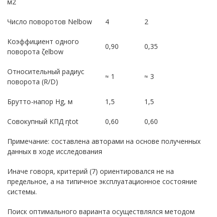
м2
Число поворотов Nelbow
4
2
Коэффициент одного
0,90
0,35
поворота ζelbow
Относительный радиус
≈ 1
≈ 3
поворота (R/D)
Брутто-напор Hg, м
1,5
1,5
Совокупный КПД ηtot
0,60
0,60
Примечание: составлена авторами на основе полученных
данных в ходе исследования
Иначе говоря, критерий (7) ориентировался не на
предельное, а на типичное эксплуатационное состояние
системы.
Поиск оптимального варианта осуществлялся методом