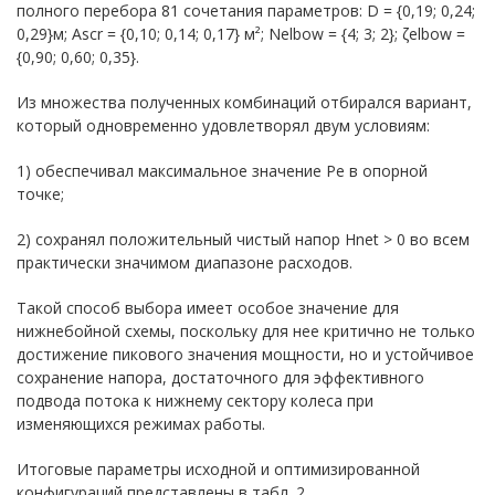
полного перебора 81 сочетания параметров: D = {0,19; 0,24;
0,29}м; Ascr = {0,10; 0,14; 0,17} м²; Nelbow = {4; 3; 2}; ζelbow =
{0,90; 0,60; 0,35}.
Из множества полученных комбинаций отбирался вариант,
который одновременно удовлетворял двум условиям:
1) обеспечивал максимальное значение Pe в опорной
точке;
2) сохранял положительный чистый напор Hnet > 0 во всем
практически значимом диапазоне расходов.
Такой способ выбора имеет особое значение для
нижнебойной схемы, поскольку для нее критично не только
достижение пикового значения мощности, но и устойчивое
сохранение напора, достаточного для эффективного
подвода потока к нижнему сектору колеса при
изменяющихся режимах работы.
Итоговые параметры исходной и оптимизированной
конфигураций представлены в табл. 2.