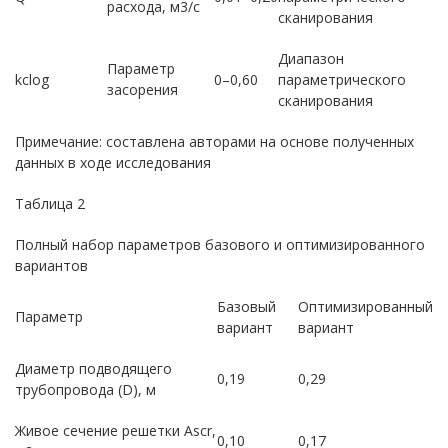
расхода, м3/с
сканирования
Диапазон
Параметр
kclog
0–0,60
параметрического
засорения
сканирования
Примечание: составлена авторами на основе полученных
данных в ходе исследования
Таблица 2
Полный набор параметров базового и оптимизированного
вариантов
Базовый
Оптимизированный
Параметр
вариант
вариант
Диаметр подводящего
0,19
0,29
трубопровода (D), м
Живое сечение решетки Ascr,
0,10
0,17