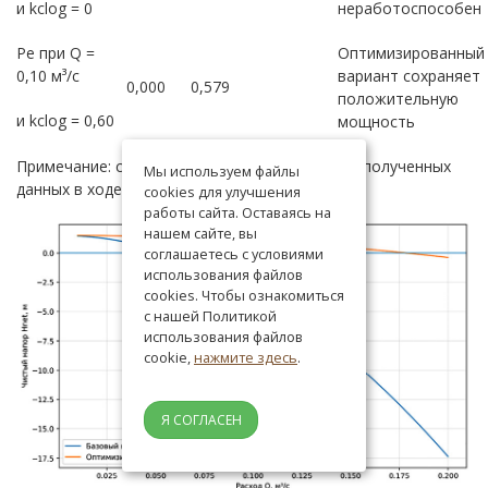
и kclog = 0
неработоспособен
Pe при Q =
Оптимизированный
0,10 м³/с
вариант сохраняет
0,000
0,579
положительную
и kclog = 0,60
мощность
Примечание: составлена авторами на основе полученных
Мы используем файлы
данных в ходе исследования.
cookies для улучшения
работы сайта. Оставаясь на
нашем сайте, вы
соглашаетесь с условиями
использования файлов
cookies. Чтобы ознакомиться
с нашей Политикой
использования файлов
cookie,
нажмите здесь
.
Я СОГЛАСЕН