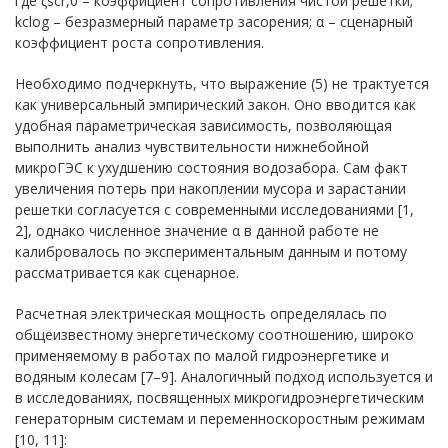
где ζscr,0 – коэффициент сопротивления чистой решетки;
kclog – безразмерный параметр засорения; α – сценарный
коэффициент роста сопротивления.
Необходимо подчеркнуть, что выражение (5) не трактуется
как универсальный эмпирический закон. Оно вводится как
удобная параметрическая зависимость, позволяющая
выполнить анализ чувствительности нижнебойной
микроГЭС к ухудшению состояния водозабора. Сам факт
увеличения потерь при накоплении мусора и зарастании
решетки согласуется с современными исследованиями [1,
2], однако численное значение α в данной работе не
калибровалось по экспериментальным данным и потому
рассматривается как сценарное.
Расчетная электрическая мощность определялась по
общеизвестному энергетическому соотношению, широко
применяемому в работах по малой гидроэнергетике и
водяным колесам [7–9]. Аналогичный подход используется и
в исследованиях, посвященных микрогидроэнергетическим
генераторным системам и переменноскоростным режимам
[10, 11]: