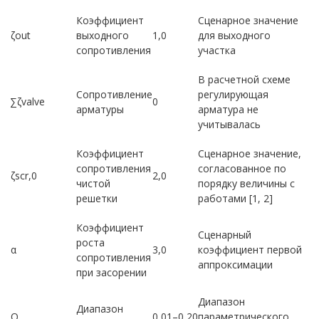
Коэффициент
Сценарное значение
ζout
выходного
1,0
для выходного
сопротивления
участка
В расчетной схеме
Сопротивление
регулирующая
∑ζvalve
0
арматуры
арматура не
учитывалась
Коэффициент
Сценарное значение,
сопротивления
согласованное по
ζscr,0
2,0
чистой
порядку величины с
решетки
работами [1, 2]
Коэффициент
Сценарный
роста
α
3,0
коэффициент первой
сопротивления
аппроксимации
при засорении
Диапазон
Диапазон
Q
0,01–0,20
параметрического