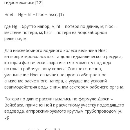
гидромеханике [12]:
Hnet = Hg − hf − hloc − hscr, (1)
где Hg – брутто-напор, м; hf – потери по длине, м; hloc –
местные потери, м; hscr – потери на водозаборной
решетке, м.
Для нижнебойного водяного колеса величина Hnet
интерпретировалась как та доля гидравлического ресурса,
которая фактически сохраняется к моменту подвода
потока в рабочую зону колеса. Соответственно,
уменьшение Hnet означает не просто абстрактное
снижение расчетного напора, а ухудшение условий
взаимодействия воды с нижним сектором рабочего органа.
Потери по длине рассчитывались по формуле Дарси –
Вейсбаха, примененной к расчетному участку подводящего
водовода, аппроксимируемого круглым трубопроводом [4,
5]: