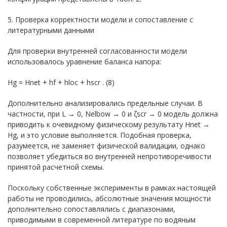
5. Проверка корректности модели и сопоставление с
литературными данными
Для проверки внутренней согласованности модели
использовалось уравнение баланса напора:
H
g
= H
net
+
h
f
+
h
loc
+
h
scr
. (8)
Дополнительно анализировались предельные случаи. В
частности, при
L → 0,
N
elbow → 0 и ζ
scr → 0 модель должна
приводить к очевидному физическому результату
H
net →
H
g, и это условие выполняется. Подобная проверка,
разумеется, не заменяет физической валидации, однако
позволяет убедиться во внутренней непротиворечивости
принятой расчетной схемы.
Поскольку собственные эксперименты в рамках настоящей
работы не проводились, абсолютные значения мощности
дополнительно сопоставлялись с диапазонами,
приводимыми в современной литературе по водяным