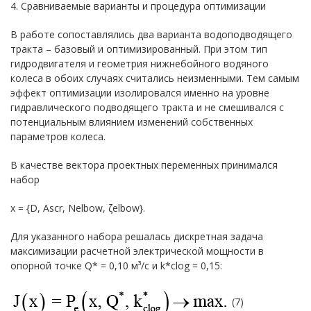
4. Сравниваемые варианты и процедура оптимизации
В работе сопоставлялись два варианта водоподводящего
тракта – базовый и оптимизированный. При этом тип
гидродвигателя и геометрия нижнебойного водяного
колеса в обоих случаях считались неизменными. Тем самым
эффект оптимизации изолировался именно на уровне
гидравлического подводящего тракта и не смешивался с
потенциальным влиянием изменений собственных
параметров колеса.
В качестве вектора проектных переменных принимался
набор
x = {
D,
A
scr,
N
elbow, ζ
elbow}.
Для указанного набора решалась дискретная задача
максимизации расчетной электрической мощности в
опорной точке Q* = 0,10 м³/с и k*clog = 0,15:
(7)