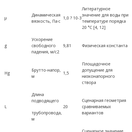
Литературное
Динамическая
значение для воды при
µ
1,0 ? 10-3
вязкость, Па·с
температуре порядка
20 °C [4, 12]
Ускорение
g
свободного
9,81
Физическая константа
падения, м/с2
Площадочное
Брутто-напор,
допущение для
Hg
1,5
м
низконапорного
створа
Длина
Сценарная геометрия
подводящего
L
20
сравниваемых
трубопровода,
вариантов
м
Сценарное значение