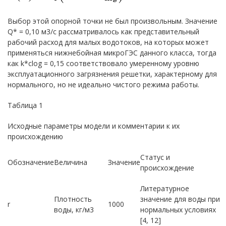
Выбор этой опорной точки не был произвольным. Значение
Q* = 0,10 м3/с рассматривалось как представительный
рабочий расход для малых водотоков, на которых может
применяться нижнебойная микроГЭС данного класса, тогда
как k*clog = 0,15 соответствовало умеренному уровню
эксплуатационного загрязнения решетки, характерному для
нормального, но не идеально чистого режима работы.
Таблица 1
Исходные параметры модели и комментарии к их
происхождению
Статус и
Обозначение
Величина
Значение
происхождение
Литературное
Плотность
значение для воды при
r
1000
воды, кг/м3
нормальных условиях
[4, 12]