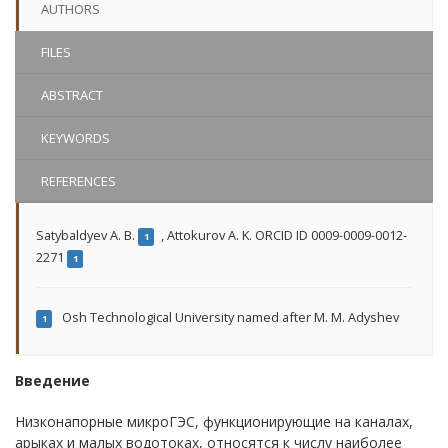
AUTHORS
FILES
ABSTRACT
KEYWORDS
REFERENCES
Satybaldyev A. B.
,
Attokurov A. K. ORCID ID 0009-0009-0012-
1
2271
1
Osh Technological University named after M. M. Adyshev
1
Введение
Низконапорные микроГЭС, функционирующие на каналах,
арыках и малых водотоках, относятся к числу наиболее