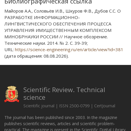
Библиографическая ссылка
Майоров А.А., Соловьёв И.В., Шкуров Ф.В., Дубов С.С. О
РАЗРАБОТКЕ ИНФОРМАЦИОННО-
ЛИНГВИСТИЧЕСКОГО ОБЕСПЕЧЕНИЯ ПРОЦЕССА
УПРАВЛЕНИЯ ИМУЩЕСТВЕННЫМ КОМПЛЕКСОМ
МИНОБРНАУКИ РОССИИ // Научное обозрение.
Технические науки. 2014. № 2. С. 39-39;
URL:
https://science-engineering.ru/en/article/view?id=381
(дата обращения: 08.08.2026).
Scientific Review. Technical
science
Scientific journal | ISSN 2500-0799 | CertJournal
The journal has been published since 2003. In the magazine
publishes scientific reviews, articles and scientific problem-
practical. The magazine is present in the Scientific Digital Library.