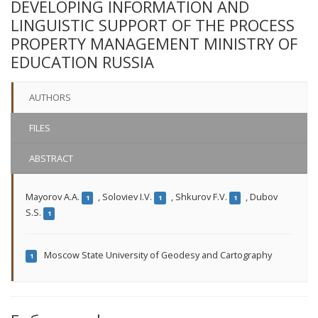
DEVELOPING INFORMATION AND
LINGUISTIC SUPPORT OF THE PROCESS
PROPERTY MANAGEMENT MINISTRY OF
EDUCATION RUSSIA
AUTHORS
FILES
ABSTRACT
Mayorov A.A.
,
Soloviev I.V.
,
Shkurov F.V.
,
Dubov
1
1
1
S.S.
1
Moscow State University of Geodesy and Cartography
1