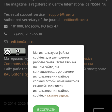
The magazine is registered in Centre International de l'ISSN. Nu
Technical support service –
support@rae.ru
Authorized secretary of the journal –
edition@rae.ru
101000, Moscow, PO box 47
+7 (499) 705-72-30
edition@rae.ru
Мы используем файлы
cookies для улучшения
Материалы журнала доступны по
лицензии Creative
работы сайта. Оставаясь на
Commons «Attribution» («Атрибуция») 4.0 Всемирная
.
нашем сайте, вы
Сайт работает на универсальной издательской платформе
соглашаетесь с условиями
RAE Editorial System
использования файлов
cookies. Чтобы ознакомиться
с нашей Политикой
использования файлов
cookie,
нажмите здесь
.
© 2014–2026 Russian academy of natural history
Я СОГЛАСЕН