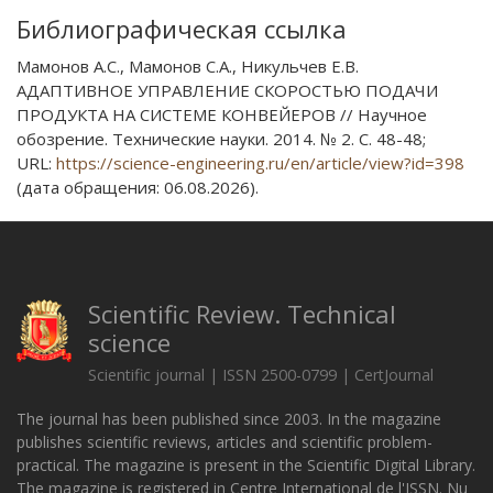
Библиографическая ссылка
Мамонов А.С., Мамонов С.А., Никульчев Е.В.
АДАПТИВНОЕ УПРАВЛЕНИЕ СКОРОСТЬЮ ПОДАЧИ
ПРОДУКТА НА СИСТЕМЕ КОНВЕЙЕРОВ // Научное
обозрение. Технические науки. 2014. № 2. С. 48-48;
URL:
https://science-engineering.ru/en/article/view?id=398
(дата обращения: 06.08.2026).
Scientific Review. Technical
science
Scientific journal | ISSN 2500-0799 | CertJournal
The journal has been published since 2003. In the magazine
publishes scientific reviews, articles and scientific problem-
practical. The magazine is present in the Scientific Digital Library.
The magazine is registered in Centre International de l'ISSN. Nu