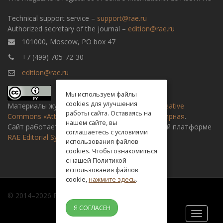
Technical support service –
support@rae.ru
Authorized secretary of the journal –
edition@rae.ru
101000, Moscow, PO box 47
+7 (499) 705-72-30
edition@rae.ru
Мы используем файлы
cookies для улучшения
Материалы журнала доступны по
лицензии Creative
работы сайта. Оставаясь на
Commons «Attribution» («Атрибуция») 4.0 Всемирная
.
нашем сайте, вы
Сайт работает на универсальной издательской платформе
соглашаетесь с условиями
RAE Editorial System
использования файлов
cookies. Чтобы ознакомиться
с нашей Политикой
использования файлов
cookie,
нажмите здесь
.
© 2014–2026 Russian academy of natural history
Я СОГЛАСЕН
Toggle