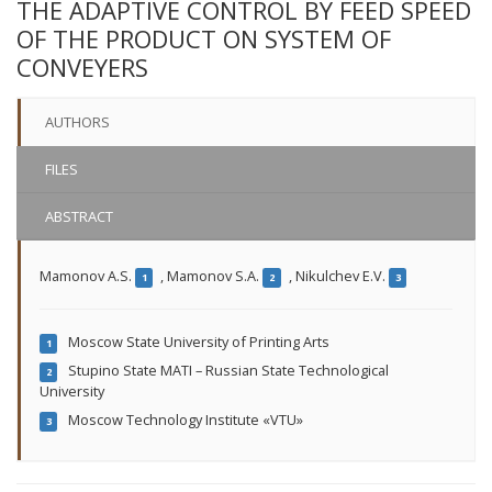
THE ADAPTIVE CONTROL BY FEED SPEED
OF THE PRODUCT ON SYSTEM OF
CONVEYERS
AUTHORS
FILES
ABSTRACT
Mamonov A.S.
,
Mamonov S.A.
,
Nikulchev E.V.
1
2
3
Moscow State University of Printing Arts
1
Stupino State MATI – Russian State Technological
2
University
Moscow Technology Institute «VTU»
3