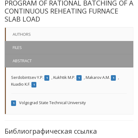
PROGRAM OF RATIONAL BATCHING OF A
CONTINUOUS REHEATING FURNACE
SLAB LOAD
AUTHORS
FILES
ABSTRACT
Serdobintsev Y.P.
,
Kukhtik M.P.
,
Makarov A.M.
,
1
1
1
Kuadio K.F.
1
Volgograd State Technical University
1
Библиографическая ссылка