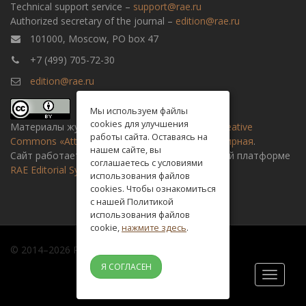
Technical support service –
support@rae.ru
Authorized secretary of the journal –
edition@rae.ru
101000, Moscow, PO box 47
+7 (499) 705-72-30
edition@rae.ru
Мы используем файлы
cookies для улучшения
Материалы журнала доступны по
лицензии Creative
работы сайта. Оставаясь на
Commons «Attribution» («Атрибуция») 4.0 Всемирная
.
нашем сайте, вы
Сайт работает на универсальной издательской платформе
соглашаетесь с условиями
RAE Editorial System
использования файлов
cookies. Чтобы ознакомиться
с нашей Политикой
использования файлов
cookie,
нажмите здесь
.
© 2014–2026 Russian academy of natural history
Я СОГЛАСЕН
Toggle
navigati