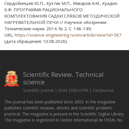
Сердобинцев Ю.П., Кухтик М.П., Макаров А.М., Куадио
К.Ф. ПРОГРАММА РАЦИОНАЛЬНОГО
КОМПЛЕКТОВАНИЯ САДКИ СЛЯБОВ МЕТОДИЧЕСКОЙ
НАГРЕВАТЕЛЬНОЙ ПЕЧИ // Научное обозрение.
Технические науки. 2014. № 2. С. 148-149;
URL:
https://science-engineering.ru/en/article/view?id=587
(дата обращения: 10.08.2026).
Scientific Review. Technical
science
Scientific journal | ISSN 2500-0799 | CertJournal
The journal has been published since 2003. In the magazine
publishes scientific reviews, articles and scientific problem-
practical. The magazine is present in the Scientific Digital Library.
The magazine is registered in Centre International de l'ISSN. Nu