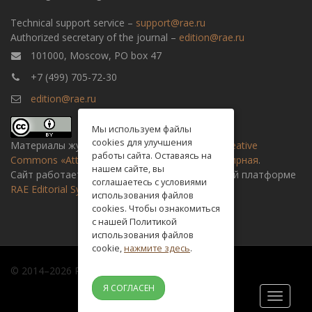
Technical support service –
support@rae.ru
Authorized secretary of the journal –
edition@rae.ru
101000, Moscow, PO box 47
+7 (499) 705-72-30
edition@rae.ru
Мы используем файлы
cookies для улучшения
Материалы журнала доступны по
лицензии Creative
работы сайта. Оставаясь на
Commons «Attribution» («Атрибуция») 4.0 Всемирная
.
нашем сайте, вы
Сайт работает на универсальной издательской платформе
соглашаетесь с условиями
RAE Editorial System
использования файлов
cookies. Чтобы ознакомиться
с нашей Политикой
использования файлов
cookie,
нажмите здесь
.
© 2014–2026 Russian academy of natural history
Я СОГЛАСЕН
Toggle