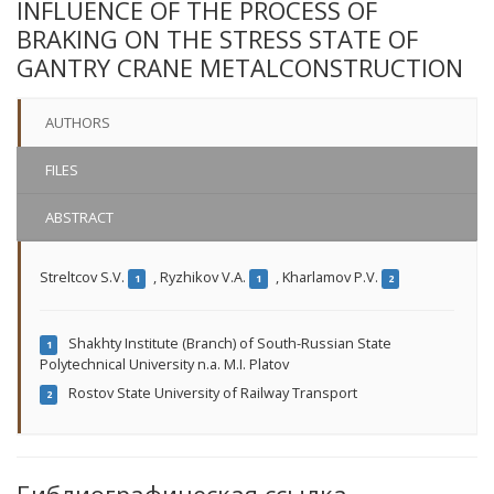
INFLUENCE OF THE PROCESS OF
BRAKING ON THE STRESS STATE OF
GANTRY CRANE METALCONSTRUCTION
AUTHORS
FILES
ABSTRACT
Streltcov S.V.
,
Ryzhikov V.A.
,
Kharlamov P.V.
1
1
2
Shakhty Institute (Branch) of South-Russian State
1
Polytechnical University n.a. M.I. Platov
Rostov State University of Railway Transport
2