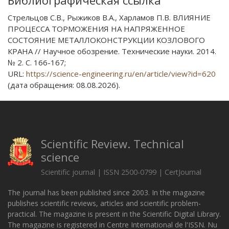
Библиографическая ссылка
Стрельцов С.В., Рыжиков В.А., Харламов П.В. ВЛИЯНИЕ
ПРОЦЕССА ТОРМОЖЕНИЯ НА НАПРЯЖЕННОЕ
СОСТОЯНИЕ МЕТАЛЛОКОНСТРУКЦИИ КОЗЛОВОГО
КРАНА // Научное обозрение. Технические науки. 2014.
№ 2. С. 166-167;
URL:
https://science-engineering.ru/en/article/view?id=620
(дата обращения: 08.08.2026).
Scientific Review. Technical
science
Scientific journal | ISSN 2500-0799 | CertJournal
The journal has been published since 2003. In the magazine
publishes scientific reviews, articles and scientific problem-
practical. The magazine is present in the Scientific Digital Library.
The magazine is registered in Centre International de l'ISSN. Nu