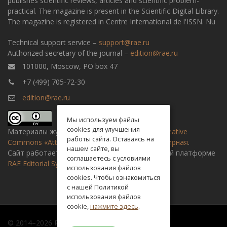
publishes scientific reviews, articles and scientific problem-
practical. The magazine is present in the Scientific Digital Library.
The magazine is registered in Centre International de l'ISSN. Nu
Technical support service –
support@rae.ru
Authorized secretary of the journal –
edition@rae.ru
101000, Moscow, PO box 47
+7 (499) 705-72-30
edition@rae.ru
Мы используем файлы
cookies для улучшения
Материалы журнала доступны по
лицензии Creative
работы сайта. Оставаясь на
Commons «Attribution» («Атрибуция») 4.0 Всемирная
.
нашем сайте, вы
Сайт работает на универсальной издательской платформе
соглашаетесь с условиями
RAE Editorial System
использования файлов
cookies. Чтобы ознакомиться
с нашей Политикой
использования файлов
cookie,
нажмите здесь
.
© 2014–2026 Russian academy of natural history