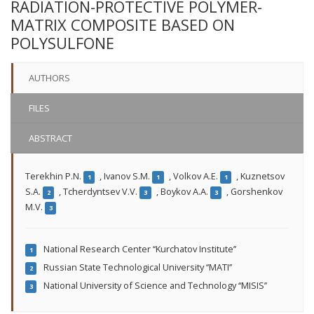
RADIATION-PROTECTIVE POLYMER-
MATRIX COMPOSITE BASED ON
POLYSULFONE
AUTHORS
FILES
ABSTRACT
Terekhin P.N.
,
Ivanov S.М.
,
Volkov А.Е.
,
Kuznetsov
1
1
1
S.A.
,
Tcherdyntsev V.V.
,
Boykov А.А.
,
Gorshenkov
2
3
3
М.V.
3
National Research Center ‘‘Kurchatov Institute’’
1
Russian State Technological University ‘‘MATI’’
2
National University of Science and Technology ‘‘MISIS’’
3