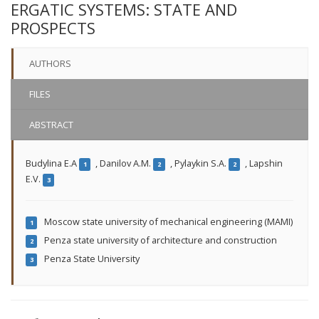
ERGATIC SYSTEMS: STATE AND
PROSPECTS
AUTHORS
FILES
ABSTRACT
Budylina E.A
,
Danilov A.M.
,
Pylaykin S.A.
,
Lapshin
1
2
2
E.V.
3
Moscow state university of mechanical engineering (MAMI)
1
Penza state university of architecture and construction
2
Penza State University
3