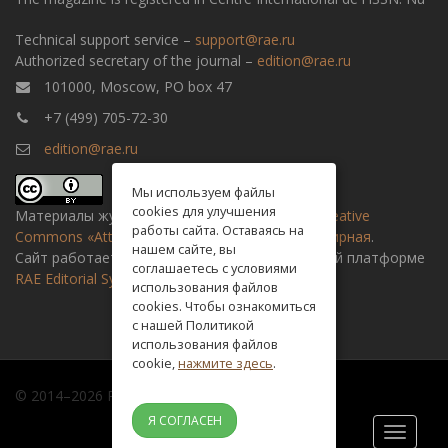
Technical support service –
support@rae.ru
Authorized secretary of the journal –
edition@rae.ru
101000, Moscow, PO box 47
+7 (499) 705-72-30
edition@rae.ru
Мы используем файлы
cookies для улучшения
Материалы журнала доступны по
лицензии Creative
работы сайта. Оставаясь на
Commons «Attribution» («Атрибуция») 4.0 Всемирная
.
нашем сайте, вы
Сайт работает на универсальной издательской платформе
соглашаетесь с условиями
RAE Editorial System
использования файлов
cookies. Чтобы ознакомиться
с нашей Политикой
использования файлов
cookie,
нажмите здесь
.
© 2014–2026 Russian academy of natural history
Я СОГЛАСЕН
Toggle