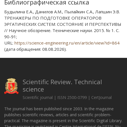
Библиографическая ссылка
Будылина Е.А., Данилов А.М., Пылайкин С.А., Лапшин Э.В.
ТРЕНАЖЕРЫ ПО ПОДГОТОВКЕ ОПЕРАТОРОВ
ЭРГАТИЧЕСКИХ СИСТЕМ: СОСТОЯНИЕ И ПЕРСПЕКТИВЫ
// Научное обозрение. Технические науки. 2015. № 1. С.
90-91;
URL:
https://science-engineering.ru/en/article/view?id=864
(дата обращения: 08.08.2026).
Scientific Review. Technical
science
Scientific journal | ISSN 2500-0799 | CertJournal
The journal has been published since 2003. In the magazine
publishes scientific reviews, articles and scientific problem-
practical. The magazine is present in the Scientific Digital Library.
The magazine is registered in Centre International de l'ISSN. Nu