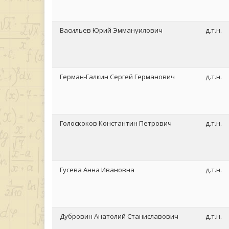
Васильев Юрий Эммануилович
д.т.н.
Герман-Галкин Сергей Германович
д.т.н.
Голоскоков Константин Петрович
д.т.н.
Гусева Анна Ивановна
д.т.н.
Дубровин Анатолий Станиславович
д.т.н.