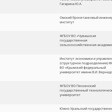
Гагарина Ю.А.
Омский бронетанковый инжен
институт
ФГБОУ ВО «Чувашская
государственная
сельскохозяйственная академи
Институт экономики и управлен
(структурное подразделение) 
ВО «Крымский федеральный
университет имени В.И. Вернад
ФГБОУ ВО Пензенский
государственный технологичес
университет
Южно-Уральский государствен