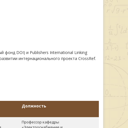
онд DOI) и Publishers International Linking
 развитии интернационального проекта CrossRef.
Должность
Профессор кафедры
и
«Электроснабжение и