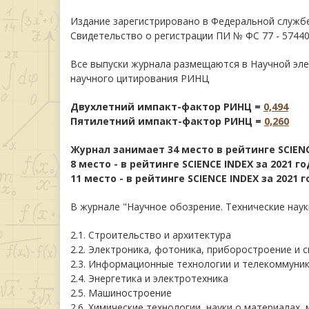
Издание зарегистрировано в Федеральной службе
Свидетельство о регистрации ПИ № ФС 77 - 57440
Все выпуски журнала размещаются в Научной эл
научного цитирования РИНЦ
Двухлетний импакт-фактор РИНЦ =
0,494
Пятилетний импакт-фактор РИНЦ =
0,260
Журнал занимает 34 место в рейтинге SCIENC
8 место - в рейтинге SCIENCE INDEX за 2021 
11 место - в рейтинге SCIENCE INDEX за 2021
В журнале "Научное обозрение. Технические нау
2.1. Строительство и архитектура
2.2. Электроника, фотоника, приборостроение и с
2.3. Информационные технологии и телекоммуни
2.4. Энергетика и электротехника
2.5. Машиностроение
2.6. Химические технологии, науки о материалах,