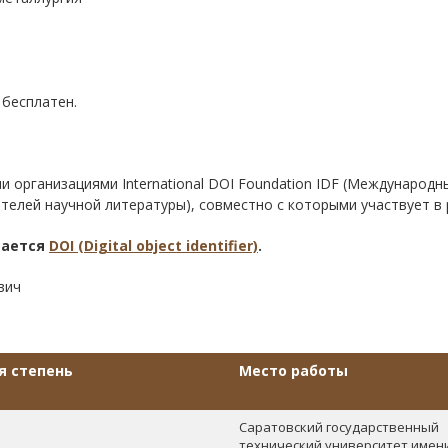
 бесплатен.
рганизациями International DOI Foundation IDF (Международный ф
ателей научной литературы), совместно с которыми участвует в
вается
DOI (Digital object identifier)
.
вич
я степень
Место работы
Саратовский государственный
технический университет имен