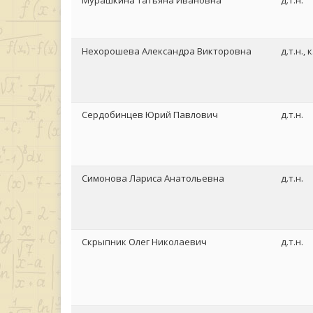
Мурашкина Татьяна Ивановна
д.т.н.
Нехорошева Александра Викторовна
д.т.н., к
Сердобинцев Юрий Павлович
д.т.н.
Симонова Лариса Анатольевна
д.т.н.
Скрыпник Олег Николаевич
д.т.н.