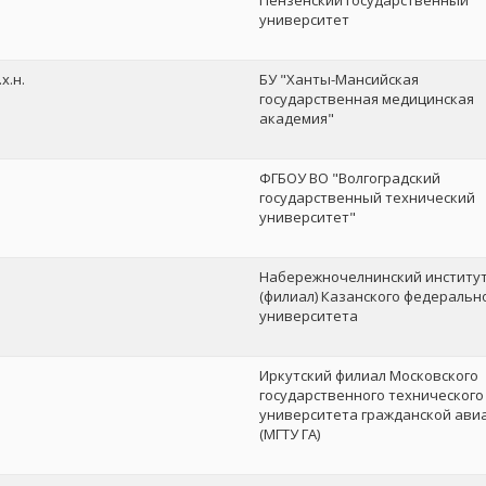
Пензенский государственный
университет
.х.н.
БУ "Ханты-Мансийская
государственная медицинская
академия"
ФГБОУ ВО "Волгоградский
государственный технический
университет"
Набережночелнинский институ
(филиал) Казанского федеральн
университета
Иркутский филиал Московского
государственного технического
университета гражданской ави
(МГТУ ГА)