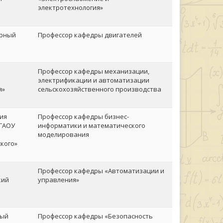
электротехнология»
ерный
Профессор кафедры двигателей
Профессор кафедры механизации,
электрификации и автоматизации
я»
сельскохозяйственного производства
ия
Профессор кафедры бизнес-
ФГАОУ
информатики и математического
моделирования
ского»
Профессор кафедры «Автоматизации и
кий
управления»
ный
Профессор кафедры «Безопасность