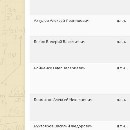
Ахтулов Алексей Леонидович
д.т.н.
Белов Валерий Васильевич
д.т.н.
Бойченко Олег Валериевич
д.т.н.
Бормотов Алексей Николаевич
д.т.н.
Бухтояров Василий Федорович
д.т.н.