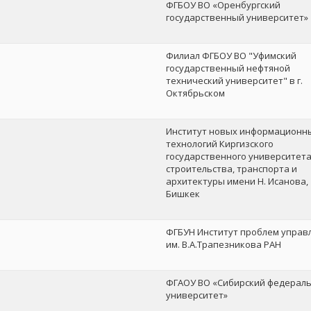
ФГБОУ ВО «Оренбургский
государственный университет»
Филиал ФГБОУ ВО "Уфимский
государственный нефтяной
технический университет" в г.
Октябрьском
Институт новых информационн
технологий Киргизского
государственного университет
строительства, транспорта и
архитектуры имени Н. Исанова,
Бишкек
ФГБУН Институт проблем управ
им. В.А.Трапезникова РАН
ФГАОУ ВО «Сибирский федерал
университет»