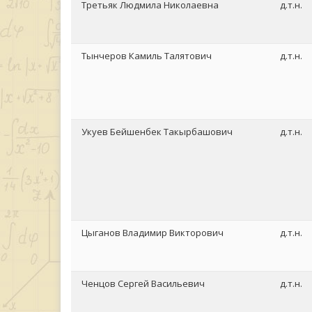
Третьяк Людмила Николаевна
д.т.н.
Тынчеров Камиль Талятович
д.т.н.
Укуев Бейшенбек Такырбашович
д.т.н.
Цыганов Владимир Викторович
д.т.н.
Ченцов Сергей Васильевич
д.т.н.