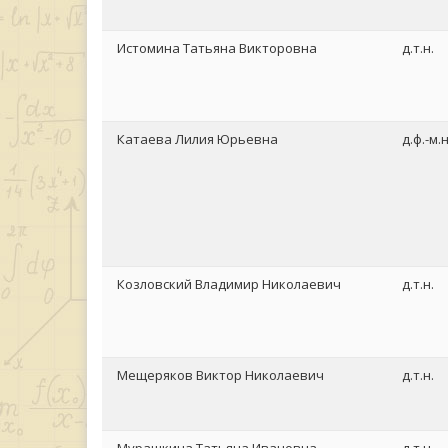
Истомина Татьяна Викторовна
д.т.н.
Катаева Лилия Юрьевна
д.ф.-м.н
Козловский Владимир Николаевич
д.т.н.
Мещеряков Виктор Николаевич
д.т.н.