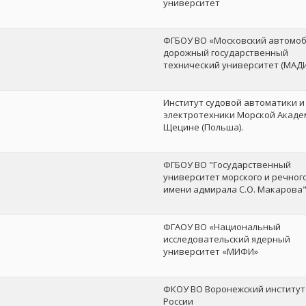
университет
ФГБОУ ВО «Московский автомоб
дорожный государственный
технический университет (МАДИ
Институт судовой автоматики и
электротехники Морской Акаде
Щецине (Польша).
ФГБОУ ВО "Государственный
университет морского и речног
имени адмирала С.О. Макарова
ФГАОУ ВО «Национальный
исследовательский ядерный
университет «МИФИ»
ФКОУ ВО Воронежский институ
России