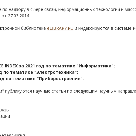
 по надзору в сфере связи, информационных технологий и масс
 от 27.03.2014
ектронной библиотеке
eLIBRARY.RU
и индексируются в системе Р
E INDEX за 2021 год по тематике "Информатика";
год по тематике "Электротехника";
 год по тематике "Приборостроение".
ки" публикуются научные статьи по следующим научным направл
вязь
кации
 металлургия