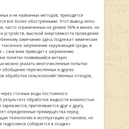
нных и не названных методов, приходится
ся всё более обострёнными. Этот вывод легко
в, часто ограниченных на уровне 50% и менее, но
 и устройств, высокой энергоёмкости проведения
обенному замечанию здесь подлежат химические
 токсичное загрязнение окружающей среды, в
 – сжигание приводит к загрязнению
лне понятен появившийся интерес
рых можно указать многочисленные попытки
ое обобщение перечисленных и других
бов обработки сельскохозяйственных отходов,
 через сточные воды постоянного
 В результате обработки жидкости влажностью
заряжаются, притягиваются друг к другу,
меет определенные преимущества перед
щая технологию и эксплуатацию установок, но
е гидросмеси собирается в осадке».