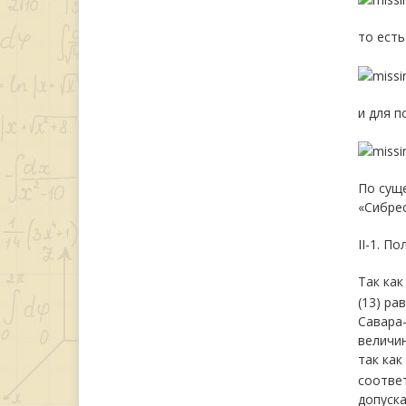
то есть
и для п
По сущ
«Сибрес
II-1. П
Так как
(13) ра
Савара-
величин
так как
соответ
допуска