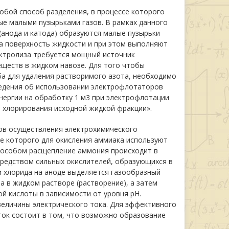
ой способ разделения, в процессе которого
ые малыми пузырьками газов. В рамках данного
(анода и катода) образуются малые пузырьки
на поверхность жидкости и при этом выполняют
ектролиза требуется мощный источник
еществ в жидком навозе. Для того чтобы
а для удаления растворимого азота, необходимо
едения об использовании электрофлотаторов
энергии на обработку 1 м3 при электрофлотации
о хлорирования исходной жидкой фракции».
в осуществления электрохимического
се которого для окисления аммиака используют
способом расщепление аммония происходит в
средством сильных окислителей, образующихся в
и хлорида на аноде выделяется газообразный
а в жидком растворе (растворение), а затем
й кислоты в зависимости от уровня рН.
величины электрического тока. Для эффективного
аток состоит в том, что возможно образование