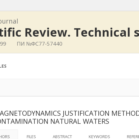
journal
tific Review. Technical 
799
ПИ №ФС77-57440
LES
AGNETODYNAMICS JUSTIFICATION METHOD
ONTAMINATION NATURAL WATERS
HORS
FILES
ABSTRACT
KEYWORDS
REFER