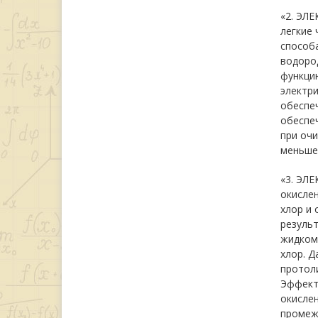
«2. ЭЛ
легкие 
способа
водород
функци
электри
обеспе
обеспе
при очи
меньше,
«3. ЭЛ
окислен
хлор и 
результ
жидком 
хлор. Д
протоли
Эффекти
окислен
промеж