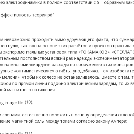
ю электродинамики в полном соответствии с S – образным зако
ом невозможно проходить мимо удручающего факта, что суммар
вен нулю, так как на основе этих расчётов и проектов практика 
ы экспериментальных установок типа «ТОКАМАКОВ», «СТЕЛЛАТОР
ительным постоянством всякий раз надежды экспериментаторов
ов на многомиллиардные расходы по сооружению этих монстров 
журные «оптимистические» отчёты, уподобляясь тем изобретате
 мелочи», чтобы их колесо не останавливалось. Вместе с тем, 
собой по прямой линии подобно электрическим зарядам, то их 
ной магнитного натяжения:
(10).
 словами, естественно положить в основу определения силовой
ение магнитной силы между токами согласно закону Ампера:
(11),