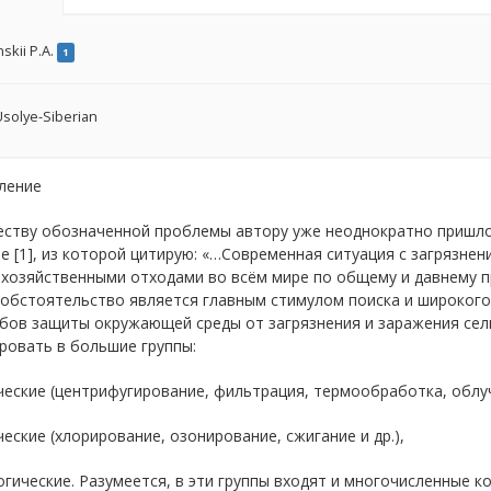
nskii P.A.
1
solye-Siberian
пление
еству обозначенной проблемы автору уже неоднократно пришло
е [1], из которой цитирую: «…Современная ситуация с загрязн
охозяйственными отходами во всём мире по общему и давнему 
 обстоятельство является главным стимулом поиска и широкого
обов защиты окружающей среды от загрязнения и заражения се
ровать в большие группы:
ческие (центрифугирование, фильтрация, термообработка, облуче
ческие (хлорирование, озонирование, сжигание и др.),
огические. Разумеется, в эти группы входят и многочисленные 