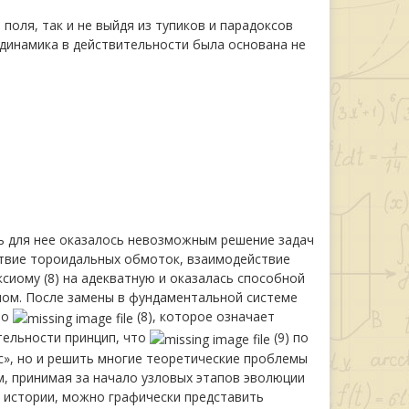
оля, так и не выйдя из тупиков и парадоксов
одинамика в действительности была основана не
ть для нее оказалось невозможным решение задач
ствие тороидальных обмоток, взаимодействие
сиому (8) на адекватную и оказалась способной
иом. После замены в фундаментальной системе
то
(8), которое означает
тельности принцип, что
(9) по
с», но и решить многие теоретические проблемы
м, принимая за начало узловых этапов эволюции
 истории, можно графически представить