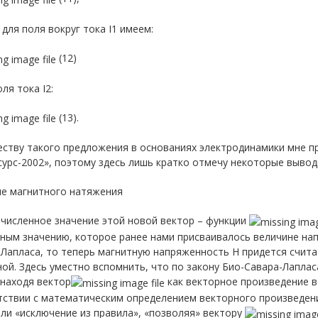
 для поля вокруг тока I1 имеем:
(12)
оля тока I2:
(13).
еству такого предложения в основаниях электродинамики мне 
урс-2002», поэтому здесь лишь кратко отмечу некоторые вывод
оле магнитного натяжения
 численное значение этой новой вектор – функции
вным значению, которое ранее нами присваивалось величине на
Лапласа, то теперь магнитную напряженность H придется счита
ой. Здесь уместно вспомнить, что по закону Био-Савара-Лапла
 находя вектор
как векторное произведение в
ствии с математическим определением векторного произведения
ли «исключение из правила», «позволяя» вектору