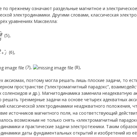
 по прежнему означают раздельные магнитное и электрическое п
еской электродинамики. Другими словами, классическая электр
рёх уравнениях Максвелла:
(5),
(6),
(7),
(8),
ех аксиомах, поэтому могла решать лишь плоские задачи, то ес
мерном пространстве (“электромагнитный парадокс”, взаимодей
 соленоидов и др.). Магнитодинамика заменила неадекватную ак
о решать трехмерные задачи на основе четырех адекватных акс
ний классической электродинамики неадэкватного положения, ч
твие источников магнитного поля, на соответствующий действи
азалось возможным не только снять «электромагнитный парадок
динамики и практические задачи электротехники. Таким образо
одинамики даты фундаментальных открытий и изобретений из её