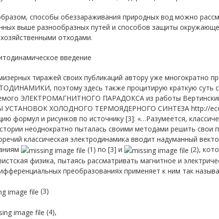
образом, способы обеззараживания природных вод можно рассм
нных выше разнообразных путей и способов защиты окружающей
охозяйственными отходами.
нитодинамическое введение
 мизерных тиражей своих публикаций автору уже многократно п
ОДИНАМИКИ, поэтому здесь также процитирую краткую суть св
емого ЭЛЕКТРОМАГНИТНОГО ПАРАДОКСА из работы Вертински
 УСТАНОВОК ХОЛОДНОГО ТЕРМОЯДЕРНОГО СИНТЕЗА http://econf.rae
ию формул и рисунков по источнику [3]: «…Разумеется, классич
истории неоднократно пыталась своими методами решить свои п
оречий классическая электродинамика вводит надуманный векто
аниям
(1) по [3] и
(2), кот
истская физика, пытаясь рассматривать магнитное и электриче
ифференциальных преобразованиях применяет к ним так называ
(3)
(4),