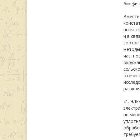
биофизи
Вместе 
конста
понятен
и в свя
соотве
методы
частно
окружа
сельск
отечест
исследо
разделя
«1. ЭЛ
электр
не мене
уплотн
обработ
требует