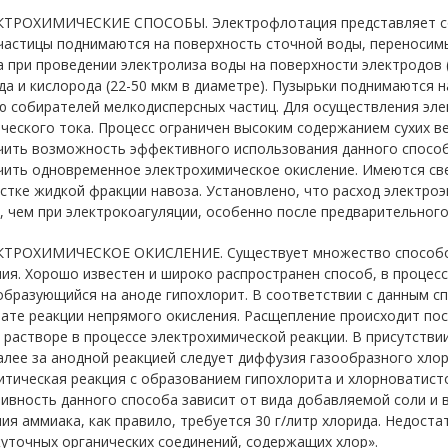
ЕКТРОХИМИЧЕСКИЕ СПОСОБЫ. Электрофлотация представляет соб
частицы поднимаются на поверхность сточной воды, переносим
 при проведении электролиза воды на поверхности электродов 
а и кислорода (22-50 мкм в диаметре). Пузырьки поднимаются 
ю собирателей мелкодисперсных частиц. Для осуществления эл
ческого тока. Процесс ограничен высоким содержанием сухих в
чить возможность эффективного использования данного способ
чить одновременное электрохимическое окисление. Имеются св
стке жидкой фракции навоза. Установлено, что расход электро
 чем при электрокоагуляции, особенно после предварительног
ЕКТРОХИМИЧЕСКОЕ ОКИСЛЕНИЕ. Существует множество способо
ия. Хорошо известен и широко распространен способ, в процес
образующийся на аноде гипохлорит. В соответствии с данным 
ате реакции непрямого окисления. Расщепление происходит по
растворе в процессе электрохимической реакции. В присутстви
алее за анодной реакцией следует диффузия газообразного хлор
тическая реакция с образованием гипохлорита и хлорноватисто
вность данного способа зависит от вида добавляемой соли и 
ия аммиака, как правило, требуется 30 г/литр хлорида. Недост
уточных органических соединений, содержащих хлор».