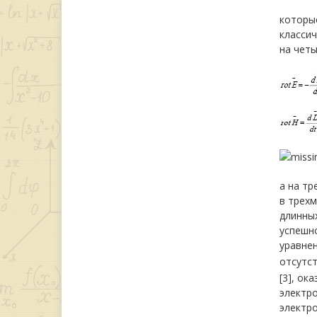
которые
классич
на четы
а на тр
в трех
длинных
успешн
уравне
отсутс
[3], ок
электро
электр