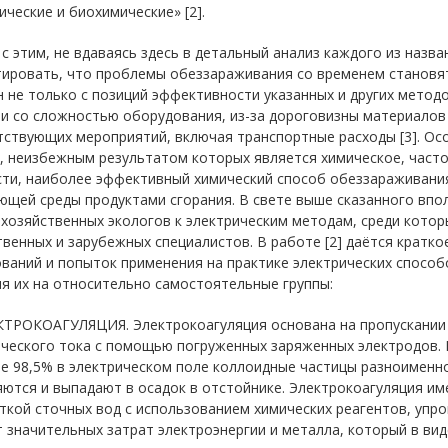
ческие и биохимические» [2].
с этим, не вдаваясь здесь в детальный анализ каждого из назва
тировать, что проблемы обеззараживания со временем становят
 не только с позиций эффективности указанных и других методо
зи со сложностью оборудования, из-за дороговизны материалов
тствующих мероприятий, включая транспортные расходы [3]. Ос
, неизбежным результатом которых является химическое, часто
сти, наиболее эффективный химический способ обеззараживания
ющей среды продуктами сгорания. В свете выше сказанного впо
охозяйственных экологов к электрическим методам, среди кото
венных и зарубежных специалистов. В работе [2] даётся кратк
ваний и попыток применения на практике электрических спосо
я их на относительно самостоятельные группы:
ЕКТРОКОАГУЛЯЦИЯ. Электрокоагуляция основана на пропускании
ического тока с помощью погруженных заряженных электродов.
е 98,5% в электрическом поле коллоидные частицы разноименно 
яются и выпадают в осадок в отстойнике. Электрокоагуляция и
кой сточных вод с использованием химических реагентов, упро
 значительных затрат электроэнергии и металла, который в вид