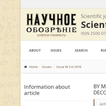
Scientific 
Scien
ISSN 2500-0
science-review.ru
ABOUT
ISSUES
SEARCH
RU
Home
Issues
Issue № 3 in 2016
BY M
Information about
DEC
article
AUT