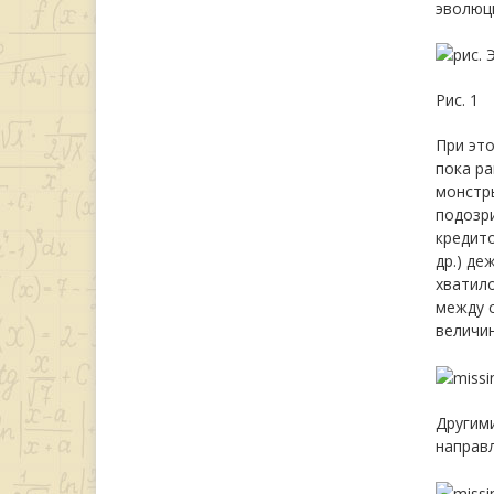
эволюци
Рис. 1
При эт
пока ра
монстр
подозр
кредит
др.) де
хватило
между 
величи
Другими
направл