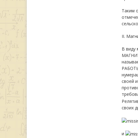
Таким 
отмече
сельск
II. Маг
В виду
МАГНИТ
называ
РАБОТЫ
нумерац
своей 
против
требов
Релятив
своих д
и