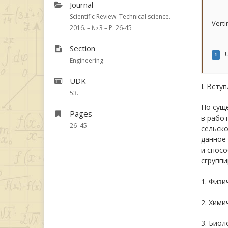
Journal
Scientific Review. Technical science. –
Verti
2016. – № 3 – P. 26-45
Section
U
1
Engineering
UDK
I. Всту
53.
По сущ
Pages
в работ
26–45
сельск
данное
и спос
сгруппи
1. Физи
2. Хими
3. Биол