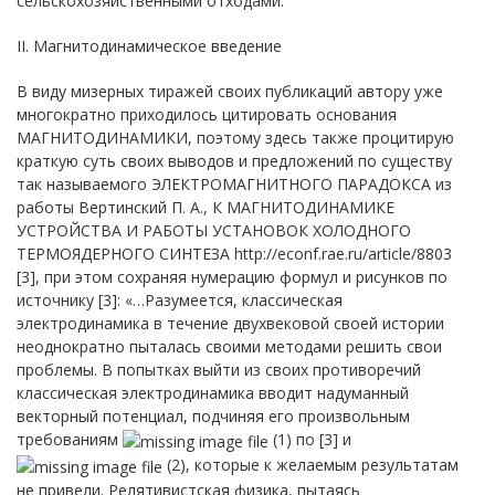
сельскохозяйственными отходами.
II. Магнитодинамическое введение
В виду мизерных тиражей своих публикаций автору уже
многократно приходилось цитировать основания
МАГНИТОДИНАМИКИ, поэтому здесь также процитирую
краткую суть своих выводов и предложений по существу
так называемого ЭЛЕКТРОМАГНИТНОГО ПАРАДОКСА из
работы Вертинский П. А., К МАГНИТОДИНАМИКЕ
УСТРОЙСТВА И РАБОТЫ УСТАНОВОК ХОЛОДНОГО
ТЕРМОЯДЕРНОГО СИНТЕЗА http://econf.rae.ru/article/8803
[3], при этом сохраняя нумерацию формул и рисунков по
источнику [3]: «…Разумеется, классическая
электродинамика в течение двухвековой своей истории
неоднократно пыталась своими методами решить свои
проблемы. В попытках выйти из своих противоречий
классическая электродинамика вводит надуманный
векторный потенциал, подчиняя его произвольным
требованиям
(1) по [3] и
(2), которые к желаемым результатам
не привели. Релятивистская физика, пытаясь