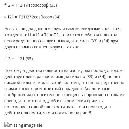
f12 = T12I1?l1cosαcosβ (33)
и f21 = T21I2?l2cosβcosα (34)
Но так как для данного случая самоочевидными являются
тождества: I1 ≡ I2 и T1 ≡ T2, то из этого обстоятельства
непосредственно следует вывод, что силы (33) и (34) друг
друга взаимно компенсируют, так как
f12 = – f21 (35).
Поэтому в действительности на изогнутый провод с током
действует лишь распрямляющая сила по (33) и (34), но нет
никакой силы тяги для такой системы, что непосредственно
снимает «электромагнитный парадокс». Аналогичные
соображения относительно скрещенных проводов с токами
приводят нас к выводу об их стремлении принять
положение в одной плоскости, как это и происходит в
действительности, что и показано на рис. 5.