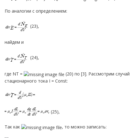
По аналогии с определением:
(23),
найдем и
(24),
где NТ =
(20) по [3]. Рассмотрим случай
стационарного тока I = Const:
(25),
Так как
, то можно записать: