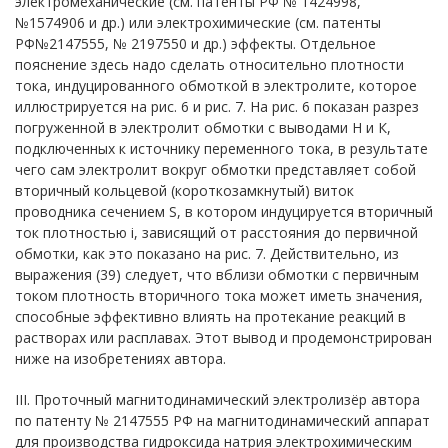
электромеханические (см. патенты РФ № 1424998,
№1574906 и др.) или электрохимические (см. патенты
РФ№2147555, № 2197550 и др.) эффекты. Отдельное
пояснение здесь надо сделать относительно плотности
тока, индуцированного обмоткой в электролите, которое
иллюстрируется на рис. 6 и рис. 7. На рис. 6 показан разрез
погруженной в электролит обмотки с выводами Н и К,
подключенных к источнику переменного тока, в результате
чего сам электролит вокруг обмотки представляет собой
вторичный кольцевой (короткозамкнутый) виток
проводника сечением S, в котором индуцируется вторичный
ток плотностью i, зависящий от расстояния до первичной
обмотки, как это показано на рис. 7. Действительно, из
выражения (39) следует, что вблизи обмотки с первичным
током плотность вторичного тока может иметь значения,
способные эффективно влиять на протекание реакций в
растворах или расплавах. Этот вывод и продемонстрирован
ниже на изобретениях автора.
III. Проточный магнитодинамический электролизёр автора
по патенту № 2147555 РФ на магнитодинамический аппарат
для производства гидроксида натрия электрохимическим