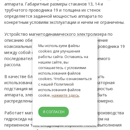
аппарата. Габаритные размеры стаканов 13, 14 и
трубчатого проводника 19 и толщина их стенок
определяется заданной мощностью аппарата по
конкретным условиям эксплуатации и ничем не ограничены.
Устройство магнитодинамического электролизера по
описанию обеспечивает электрическое соединение
Мы используем файлы
коаксиальных стаканов 13 и 14 и трубчатого проводника 19
cookies для улучшения
между собой согласно по магнитному полю и
работы сайта. Оставаясь на
последовательно по гидропотоку обрабатываемого
нашем сайте, вы
рассола.
соглашаетесь с условиями
использования файлов
В качестве блока электропитания 12 может быть
cookies. Чтобы ознакомиться
использована типовая трехфазная трансформаторная
с нашей Политикой
подстанция мощностью, согласованной с мощностью
использования файлов
аппарата, электролизеры 1 которого должны быть
cookie,
нажмите здесь
.
распределены по фазам трехфазной сети равномерно.
Я СОГЛАСЕН
Работает магнитодинамический аппарат для производства
гидроксида натрия электрохимическим способом на
переменном токе следующим образом. После выполнения