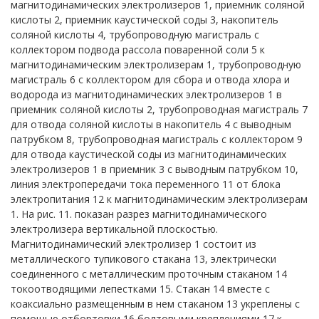
магнитодинамических электролизеров 1, приемник соляной
кислоты 2, приемник каустической соды 3, накопитель
соляной кислоты 4, трубопроводную магистраль с
коллектором подвода рассола поваренной соли 5 к
магнитодинамическим электролизерам 1, трубопроводную
магистраль 6 с коллектором для сбора и отвода хлора и
водорода из магнитодинамических электролизеров 1 в
приемник соляной кислоты 2, трубопроводная магистраль 7
для отвода соляной кислоты в накопитель 4 с выводным
патрубком 8, трубопроводная магистраль с коллектором 9
для отвода каустической соды из магнитодинамических
электролизеров 1 в приемник 3 с выводным патрубком 10,
линия электропередачи тока переменного 11 от блока
электропитания 12 к магнитодинамическим электролизерам
1. На рис. 11. показан разрез магнитодинамического
электролизера вертикальной плоскостью.
Магнитодинамический электролизер 1 состоит из
металлического тупикового стакана 13, электрически
соединенного с металлическим проточным стаканом 14
токоотводящими лепестками 15. Стакан 14 вместе с
коаксиально размещенным в нем стаканом 13 укреплены с
помощью отбортовки 16 болтовыми креплениями 17 к