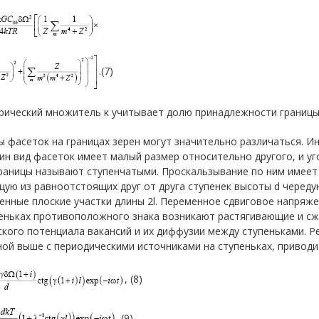
.(7)
рический множитель κ учитывает долю принадлежности границы 
 фасеток на границах зерен могут значительно различаться. И
ин вид фасеток имеет малый размер относительно другого, и уг
раницы называют ступенчатыми. Проскальзывание по ним имеет 
щую из равноотстоящих друг от друга ступенек высоты d черед
нные плоские участки длины 2l. Переменное сдвиговое напряжен
пеньках противоположного знака возникают растягивающие и с
ского потенциала вакансий и их диффузии между ступеньками. 
ой выше с периодическими источниками на ступеньках, приводи
, (8)
. (9)