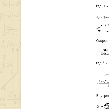
где Ω –
Скорост
где δ –
Внутрен