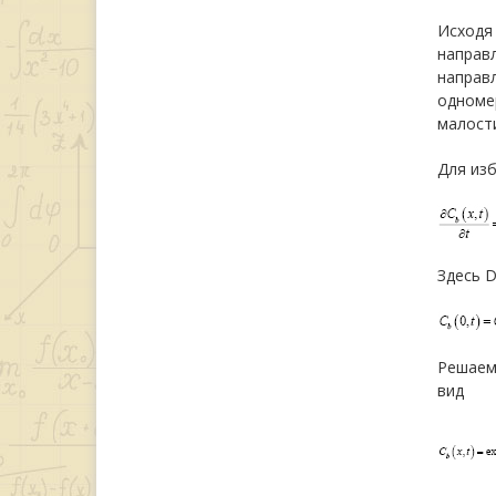
Исходя 
направл
направл
одномер
малост
Для из
Здесь D
Решаем 
вид