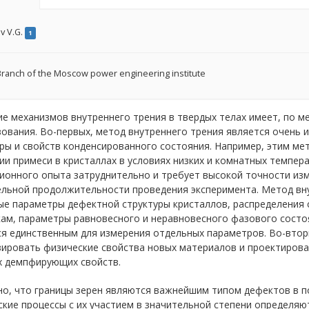
v V.G.
1
ranch of the Moscow power engineering institute
е механизмов внутреннего трения в твердых телах имеет, по м
зования. Во-первых, метод внутреннего трения является очень
уры и свойств конденсированного состояния. Например, этим 
и примеси в кристаллах в условиях низких и комнатных темпера
ионного опыта затруднительно и требует высокой точности изм
ельной продолжительности проведения эксперимента. Метод вн
ые параметры дефектной структуры кристаллов, распределения 
ам, параметры равновесного и неравновесного фазового состоя
ся единственным для измерения отдельных параметров. Во-втор
ировать физические свойства новых материалов и проектироват
х демпфирующих свойств.
о, что границы зерен являются важнейшим типом дефектов в п
кие процессы с их участием в значительной степени определяю