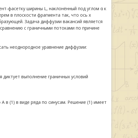
ент-фасетку ширины L, наклонённый под углом α к
ем в плоскости фрагмента так, что ось x
бразующей. Задача диффузии вакансий является
 сравнению с граничными потоками по причине
ать неоднородное уравнение диффузии:
я диктует выполнение граничных условий
в (1) в виде ряда по синусам. Решение (1) имеет