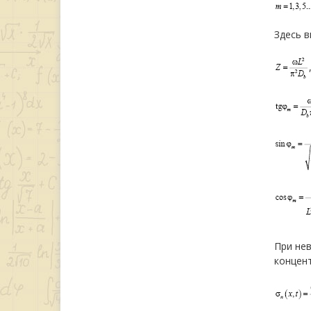
Здесь в
При не
концент