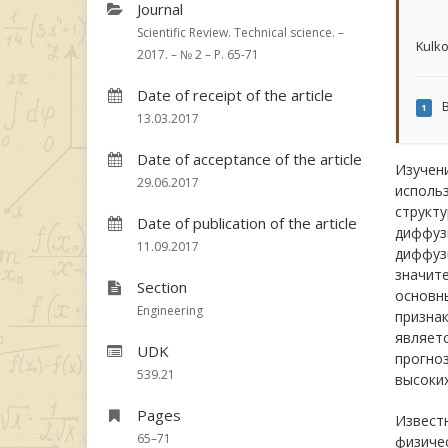
Journal
Scientific Review. Technical science. –
Kulko
2017. – № 2 – P. 65-71
Date of receipt of the article
B
1
13.03.2017
Date of acceptance of the article
Изучени
29.06.2017
исполь
структ
Date of publication of the article
диффузи
11.09.2017
диффуз
значит
Section
основн
Engineering
признак
являет
UDK
прогноз
539.21
высоки
Pages
Известн
65–71
физичес