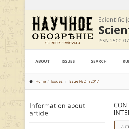
Scientific 
Scien
ISSN 2500-0
science-review.ru
ABOUT
ISSUES
SEARCH
RU
Home
Issues
Issue № 2 in 2017
CONT
Information about
INTE
article
AUT