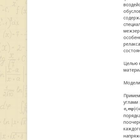
воздейс
обусло
содержа
специа
межзере
особенн
релакса
состоян
Целью 
матери
Модели
Примем 
углами 
порядка
поочерё
каждог
напряж