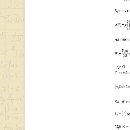
Здесь в
на площ
где G –
С этой 
За объ
где R –