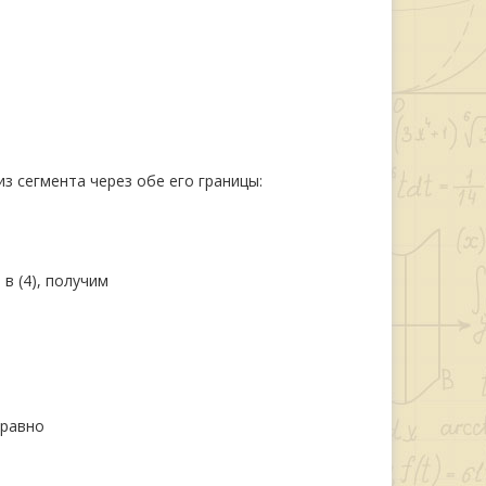
з сегмента через обе его границы:
в (4), получим
 равно