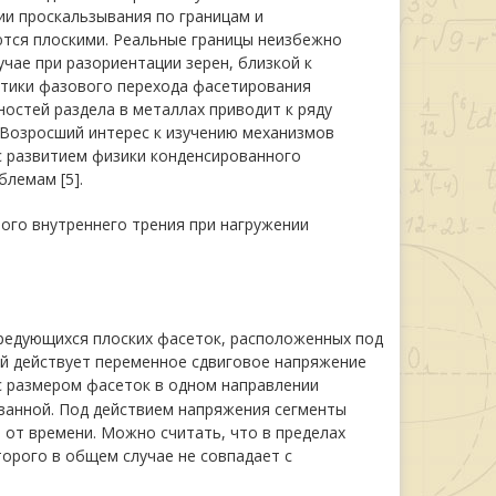
ии проскальзывания по границам и
тся плоскими. Реальные границы неизбежно
чае при разориентации зерен, близкой к
етики фазового перехода фасетирования
ностей раздела в металлах приводит к ряду
. Возросший интерес к изучению механизмов
 с развитием физики конденсированного
блемам [5].
ого внутреннего трения при нагружении
ередующихся плоских фасеток, расположенных под
ой действует переменное сдвиговое напряжение
 с размером фасеток в одном направлении
ованной. Под действием напряжения сегменты
 от времени. Можно считать, что в пределах
торого в общем случае не совпадает с