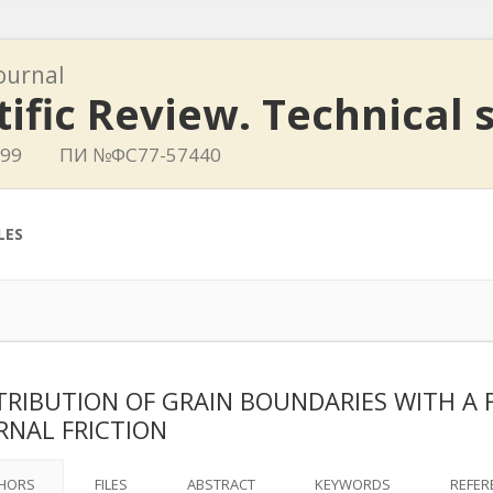
journal
tific Review. Technical 
799
ПИ №ФС77-57440
LES
RIBUTION OF GRAIN BOUNDARIES WITH A 
RNAL FRICTION
HORS
FILES
ABSTRACT
KEYWORDS
REFER