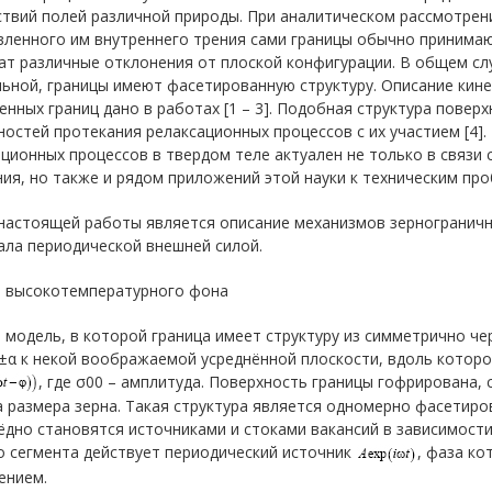
твий полей различной природы. При аналитическом рассмотрен
вленного им внутреннего трения сами границы обычно принимаю
т различные отклонения от плоской конфигурации. В общем слу
льной, границы имеют фасетированную структуру. Описание кин
нных границ дано в работах [1 – 3]. Подобная структура поверх
остей протекания релаксационных процессов с их участием [4]
ционных процессов в твердом теле актуален не только в связи
ия, но также и рядом приложений этой науки к техническим про
настоящей работы является описание механизмов зернограничн
ала периодической внешней силой.
 высокотемпературного фона
модель, в которой граница имеет структуру из симметрично ч
±α к некой воображаемой усреднённой плоскости, вдоль котор
, где σ00 – амплитуда. Поверхность границы гофрирована,
 размера зерна. Такая структура является одномерно фасетир
дно становятся источниками и стоками вакансий в зависимости
о сегмента действует периодический источник
, фаза ко
ением.