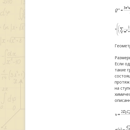
Геомет
Размеры
Если од
такие г
состоя
протяже
на сту
химиче
описанн