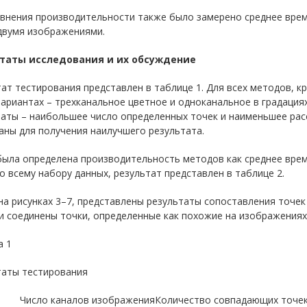
авнения производительности также было замерено среднее врем
двумя изображениями.
таты исследования и их обсуждение
ат тестирования представлен в таблице 1. Для всех методов, к
вариантах – трехканальное цветное и одноканальное в градац
таты – наибольшее число определенных точек и наименьшее ра
ны для получения наилучшего результата.
была определена производительность методов как среднее врем
о всему набору данных, результат представлен в таблице 2.
на рисунках 3–7, представлены результаты сопоставления точек
 соединены точки, определенные как похожие на изображениях
а 1
таты тестирования
Число каналов изображения
Количество совпадающих точе