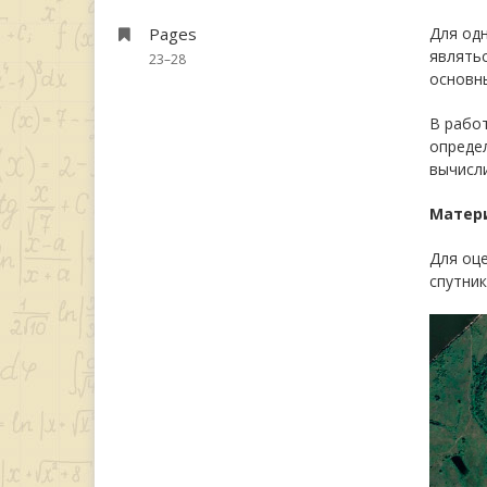
Pages
Для од
являть
23–28
основны
В рабо
опреде
вычисл
Матер
Для оце
спутник