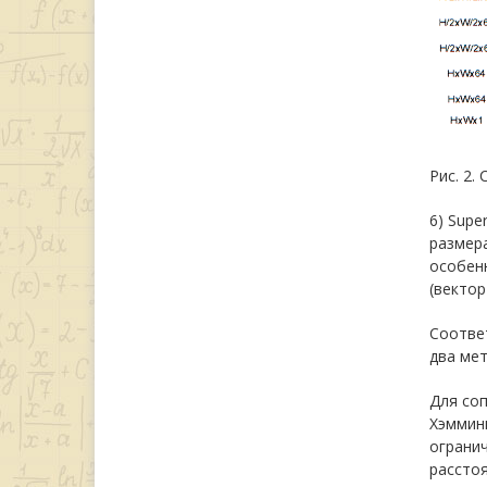
Рис. 2.
6) Supe
размер
особенн
(вектор
Соответ
два мет
Для соп
Хэмминг
огранич
рассто