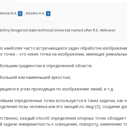
imova N.A.
,
Kiselev A.A.
1
1
izhny Novgorod state technical University named after R.E. Alekseev
из наиболее часто встречающихся задач обработки изображений
 точки – это некие точки на изображении, имеющие уникальные
ибольшим градиентом в определенной области;
ибольшей или наименьшей яркостью;
дящиеся в углах проходящих по изображению линий, и т.д.
ейшем определенные точки используются в таких задачах, как н
ределение позы человека или его эмоций по лицу [3], создание до
тственно, каждый способ определения опорных точек обладае
й задачи: инвариантность к освещению, повороту, изменению точ