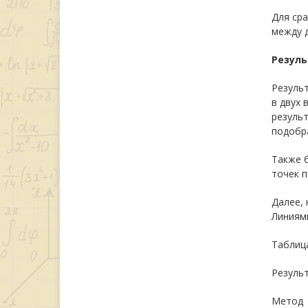
Для ср
между 
Резуль
Результ
в двух 
резуль
подобра
Также 
точек п
Далее, 
Линиями
Таблиц
Резуль
Метод