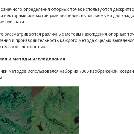
нозначного определения опорных точек используются дескрипто
ся векторами или матрицами значений, вычисляемыми для каждо
е признаки.
те рассматриваются различные методы нахождения опорных точе
ления и производительность каждого метода с целью выявления
ительной сложностью.
иал и методы исследования
нки методов использовался набор из 7366 изображений, создан
а.