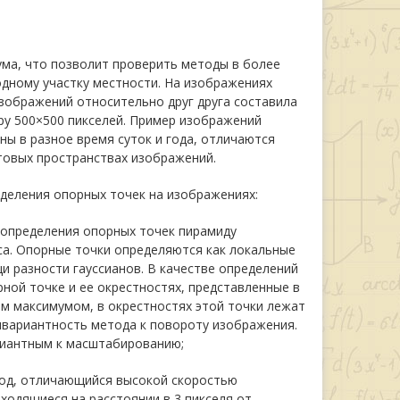
ма, что позволит проверить методы в более
одному участку местности. На изображениях
зображений относительно друг друга составила
ру 500×500 пикселей. Пример изображений
ны в разное время суток и года, отличаются
етовых пространствах изображений.
деления опорных точек на изображениях:
для определения опорных точек пирамиду
са. Опорные точки определяются как локальные
 разности гауссианов. В качестве определений
ной точке и ее окрестностях, представленные в
м максимумом, в окрестностях этой точки лежат
нвариантность метода к повороту изображения.
риантным к масштабированию;
метод, отличающийся высокой скоростью
ходящиеся на расстоянии в 3 пикселя от