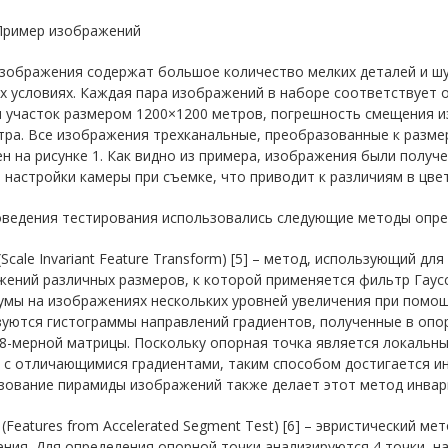
 Пример изображений
изображения содержат большое количество мелких деталей и шу
 условиях. Каждая пара изображений в наборе соответствует 
н участок размером 1200×1200 метров, погрешность смещения и
тра. Все изображения трехканальные, преобразованные к разме
н на рисунке 1. Как видно из примера, изображения были получе
 настройки камеры при съемке, что приводит к различиям в цв
оведения тестирования использовались следующие методы опре
 (Scale Invariant Feature Transform) [5] – метод, использующий 
ений различных размеров, к которой применяется фильтр Гаус
мы на изображениях нескольких уровней увеличения при помощи
уются гистограммы направлений градиентов, полученные в опор
8-мерной матрицы. Поскольку опорная точка является локальны
и с отличающимися градиентами, таким способом достигается и
зование пирамиды изображений также делает этот метод инва
 (Features from Accelerated Segment Test) [6] – эвристический 
ния. Для определения опорной точки анализируются 4 точки, на