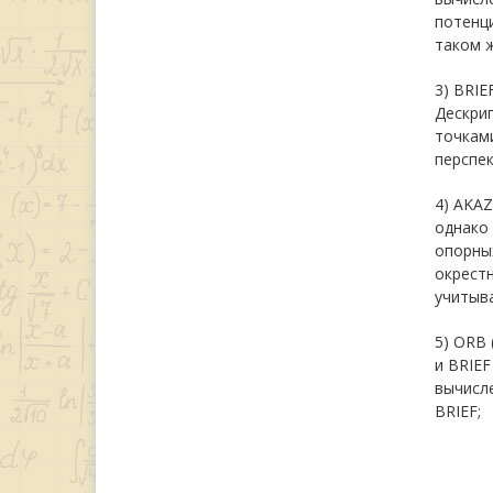
потенци
таком ж
3) BRIE
Дескри
точками
перспек
4) AKAZ
однако 
опорных
окрестн
учитыва
5) ORB 
и BRIEF
вычисл
BRIEF;