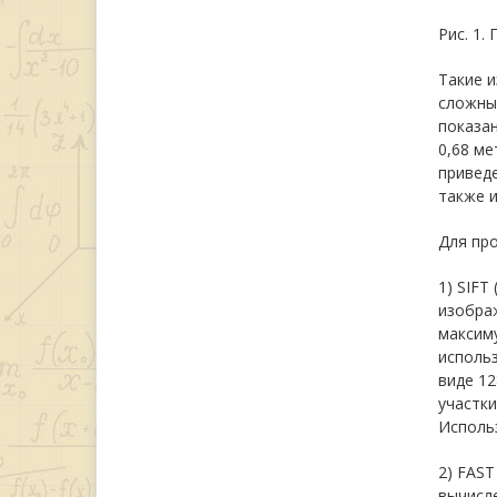
Рис. 1.
Такие 
сложных
показа
0,68 ме
приведе
также и
Для пр
1) SIFT
изображ
максиму
использ
виде 12
участк
Исполь
2) FAST
вычисле