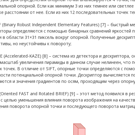
альной опорной. Если как минимум 3 из них темнее или светлее
е расстоянии от нее. Если из них 12 последовательных точек те
F (Binary Robust Independent Elementary Features) [7] – быстрый
пторы определяются с помощью бинарных сравнений яркостей п
 в области 31×31 пиксель вокруг опорной. Полученные дескри
тивы, но неустойчивы к повороту;
E (Accelerated-KAZE) [8] – система из детектора и дескриптора, 
масштаб увеличения пирамиды в данном случае нелинеен, что 
 точек. В отличие от SIFT, опорные точки определяются с пом
ости потенциальной опорной точки. Дескриптор вычисляется п
ются и значения градиентов по осям, проходящим через опорну
(Oriented FAST and Rotated BRIEF) [9] – этот метод появился в
 с целью уменьшения влияния поворота изображения на качеств
ения поворота опорной точки и последующего поворота матриц