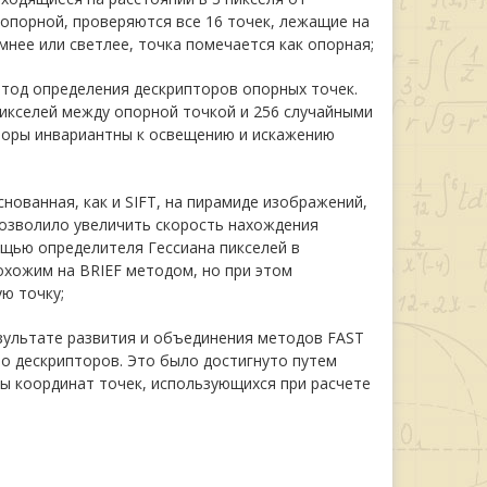
 опорной, проверяются все 16 точек, лежащие на
мнее или светлее, точка помечается как опорная;
 метод определения дескрипторов опорных точек.
икселей между опорной точкой и 256 случайными
пторы инвариантны к освещению и искажению
основанная, как и SIFT, на пирамиде изображений,
позволило увеличить скорость нахождения
ощью определителя Гессиана пикселей в
охожим на BRIEF методом, но при этом
ю точку;
 результате развития и объединения методов FAST
о дескрипторов. Это было достигнуто путем
ы координат точек, использующихся при расчете