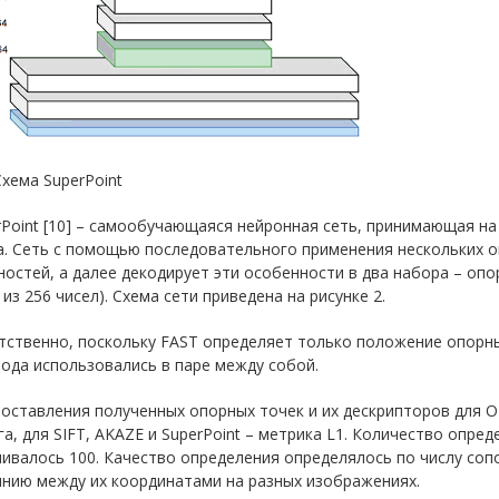
 Схема SuperPoint
rPoint [10] – самообучающаяся нейронная сеть, принимающая н
а. Сеть с помощью последовательного применения нескольких о
остей, а далее декодирует эти особенности в два набора – оп
 из 256 чисел). Схема сети приведена на рисунке 2.
ственно, поскольку FAST определяет только положение опорных
ода использовались в паре между собой.
оставления полученных опорных точек и их дескрипторов для 
а, для SIFT, AKAZE и SuperPoint – метрика L1. Количество опр
ивалось 100. Качество определения определялось по числу соп
янию между их координатами на разных изображениях.