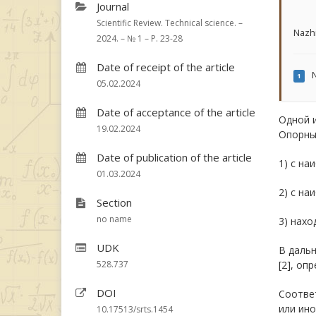
Journal
Scientific Review. Technical science. –
Nazh
2024. – № 1 – P. 23-28
Date of receipt of the article
N
1
05.02.2024
Date of acceptance of the article
Одной 
19.02.2024
Опорные
Date of publication of the article
1) с на
01.03.2024
2) с на
Section
no name
3) нахо
UDK
В дальн
528.737
[2], оп
DOI
Соотве
или ино
10.17513/srts.1454