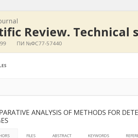
journal
tific Review. Technical 
799
ПИ №ФС77-57440
LES
ARATIVE ANALYSIS OF METHODS FOR DETE
ES
HORS
FILES
ABSTRACT
KEYWORDS
REFER