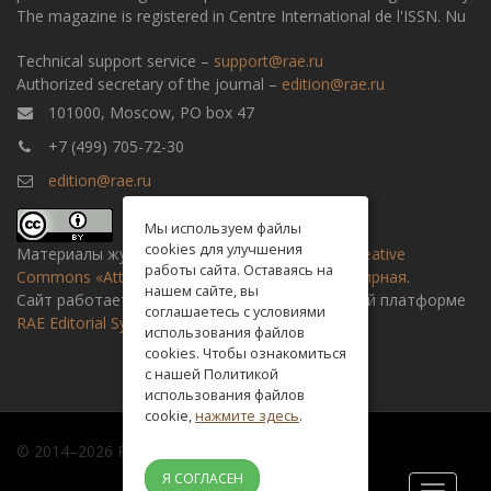
The magazine is registered in Centre International de l'ISSN. Nu
Technical support service –
support@rae.ru
Authorized secretary of the journal –
edition@rae.ru
101000, Moscow, PO box 47
+7 (499) 705-72-30
edition@rae.ru
Мы используем файлы
cookies для улучшения
Материалы журнала доступны по
лицензии Creative
работы сайта. Оставаясь на
Commons «Attribution» («Атрибуция») 4.0 Всемирная
.
нашем сайте, вы
Сайт работает на универсальной издательской платформе
соглашаетесь с условиями
RAE Editorial System
использования файлов
cookies. Чтобы ознакомиться
с нашей Политикой
использования файлов
cookie,
нажмите здесь
.
© 2014–2026 Russian academy of natural history
Я СОГЛАСЕН