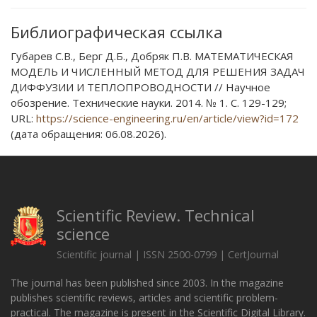
Библиографическая ссылка
Губарев С.В., Берг Д.Б., Добряк П.В. МАТЕМАТИЧЕСКАЯ
МОДЕЛЬ И ЧИСЛЕННЫЙ МЕТОД ДЛЯ РЕШЕНИЯ ЗАДАЧ
ДИФФУЗИИ И ТЕПЛОПРОВОДНОСТИ // Научное
обозрение. Технические науки. 2014. № 1. С. 129-129;
URL:
https://science-engineering.ru/en/article/view?id=172
(дата обращения: 06.08.2026).
Scientific Review. Technical
science
Scientific journal | ISSN 2500-0799 | CertJournal
The journal has been published since 2003. In the magazine
publishes scientific reviews, articles and scientific problem-
practical. The magazine is present in the Scientific Digital Library.