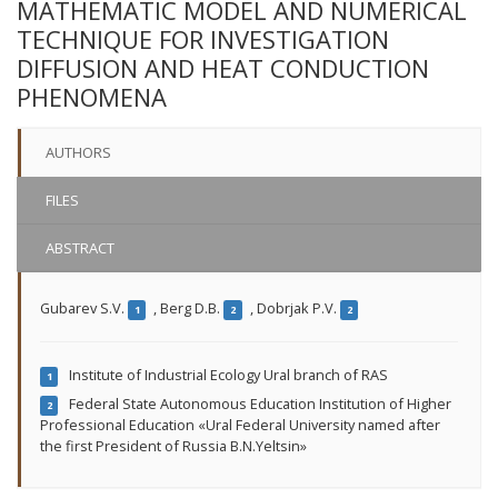
MATHEMATIC MODEL AND NUMERICAL
TECHNIQUE FOR INVESTIGATION
DIFFUSION AND HEAT CONDUCTION
PHENOMENA
AUTHORS
FILES
ABSTRACT
Gubarev S.V.
,
Berg D.B.
,
Dobrjak P.V.
1
2
2
Institute of Industrial Ecology Ural branch of RAS
1
Federal State Autonomous Education Institution of Higher
2
Professional Education «Ural Federal University named after
the first President of Russia B.N.Yeltsin»