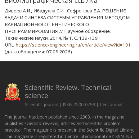
Библиографическая ссылка
Дивеев А.И., Ибадулла С.И., Софронова Е.А. РЕШЕНИЕ
ЗАДАЧИ СИНТЕЗА СИСТЕМЫ УПРАВЛЕНИЯ МЕТОДОМ
ВАРИАЦИОННОГО ГЕНЕТИЧЕСКОГО
ПРОГРАММИРОВАНИЯ // Научное обозрение.
Технические науки. 2014. № 1. С. 139-139;
URL:
https://science-engineering.ru/en/article/view?id=191
(дата обращения: 07.08.2026).
Scientific Review. Technical
science
Scientific journal | ISSN 2500-0799 | CertJournal
The journal has been published since 2003. In the magazine
publishes scientific reviews, articles and scientific problem-
practical. The magazine is present in the Scientific Digital Library.
The magazine is registered in Centre International de l'ISSN. Nu