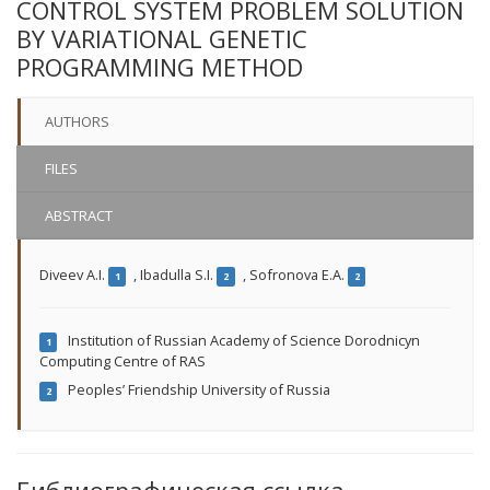
CONTROL SYSTEM PROBLEM SOLUTION
BY VARIATIONAL GENETIC
PROGRAMMING METHOD
AUTHORS
FILES
ABSTRACT
Diveev A.I.
,
Ibadulla S.I.
,
Sofronova E.A.
1
2
2
Institution of Russian Academy of Science Dorodnicyn
1
Computing Centre of RAS
Peoples’ Friendship University of Russia
2