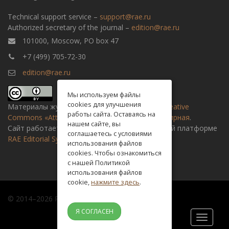
Technical support service –
support@rae.ru
Authorized secretary of the journal –
edition@rae.ru
101000, Moscow, PO box 47
+7 (499) 705-72-30
edition@rae.ru
Мы используем файлы
cookies для улучшения
Материалы журнала доступны по
лицензии Creative
работы сайта. Оставаясь на
Commons «Attribution» («Атрибуция») 4.0 Всемирная
.
нашем сайте, вы
Сайт работает на универсальной издательской платформе
соглашаетесь с условиями
RAE Editorial System
использования файлов
cookies. Чтобы ознакомиться
с нашей Политикой
использования файлов
cookie,
нажмите здесь
.
© 2014–2026 Russian academy of natural history
Я СОГЛАСЕН
Toggle