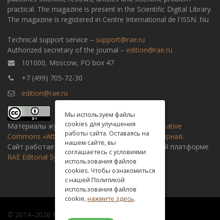
practical. The magazine is present in the Scientific Digital Library.
The magazine is registered in Centre International de l'ISSN. Nu
Technical support service –
support@rae.ru
Authorized secretary of the journal –
edition@rae.ru
101000, Moscow, PO box 47
+7 (499) 705-72-30
edition@rae.ru
Мы используем файлы
cookies для улучшения
Материалы журнала доступны по
лицензии Creative
работы сайта. Оставаясь на
Commons «Attribution» («Атрибуция») 4.0 Всемирная
.
нашем сайте, вы
Сайт работает на универсальной издательской платформе
соглашаетесь с условиями
RAE Editorial System
использования файлов
cookies. Чтобы ознакомиться
с нашей Политикой
использования файлов
cookie,
нажмите здесь
.
© 2014–2026 Russian academy of natural history