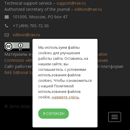
Technical support service –
support@rae.ru
Authorized secretary of the journal –
edition@rae.ru
101000, Moscow, PO box 47
+7 (499) 705-72-30
edition@rae.ru
Мы используем файлы
cookies для улучшения
Материалы журнала доступны по
лицензии Creative
работы сайта. Оставаясь на
Commons «Attribution» («Атрибуция») 4.0 Всемирная
.
нашем сайте, вы
Сайт работает на универсальной издательской платформе
соглашаетесь с условиями
RAE Editorial System
использования файлов
cookies. Чтобы ознакомиться
с нашей Политикой
использования файлов
cookie,
нажмите здесь
.
© 2014–2026 Russian academy of natural history
Я СОГЛАСЕН
Toggle
navigati