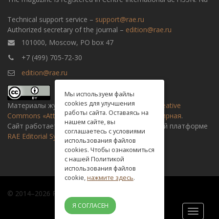
Technical support service –
support@rae.ru
Authorized secretary of the journal –
edition@rae.ru
101000, Moscow, PO box 47
+7 (499) 705-72-30
edition@rae.ru
Мы используем файлы
cookies для улучшения
Материалы журнала доступны по
лицензии Creative
работы сайта. Оставаясь на
Commons «Attribution» («Атрибуция») 4.0 Всемирная
.
нашем сайте, вы
Сайт работает на универсальной издательской платформе
соглашаетесь с условиями
RAE Editorial System
использования файлов
cookies. Чтобы ознакомиться
с нашей Политикой
использования файлов
cookie,
нажмите здесь
.
© 2014–2026 Russian academy of natural history
Я СОГЛАСЕН
Toggle