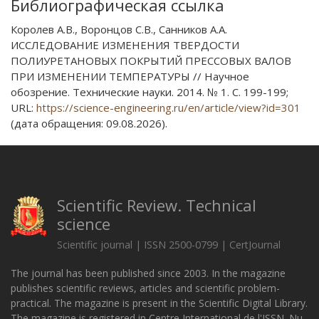
Библиографическая ссылка
Королев А.В., Воронцов С.В., Санников А.А.
ИССЛЕДОВАНИЕ ИЗМЕНЕНИЯ ТВЕРДОСТИ
ПОЛИУРЕТАНОВЫХ ПОКРЫТИЙ ПРЕССОВЫХ ВАЛОВ
ПРИ ИЗМЕНЕНИИ ТЕМПЕРАТУРЫ // Научное
обозрение. Технические науки. 2014. № 1. С. 199-199;
URL:
https://science-engineering.ru/en/article/view?id=301
(дата обращения: 09.08.2026).
Scientific Review. Technical
science
Scientific journal | ISSN 2500-0799 | CertJournal
The journal has been published since 2003. In the magazine
publishes scientific reviews, articles and scientific problem-
practical. The magazine is present in the Scientific Digital Library.
The magazine is registered in Centre International de l'ISSN. Nu