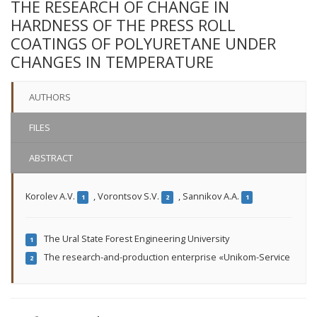
THE RESEARCH OF CHANGE IN
HARDNESS OF THE PRESS ROLL
COATINGS OF POLYURETANE UNDER
CHANGES IN TEMPERATURE
AUTHORS
FILES
ABSTRACT
Korolev A.V.
,
Vorontsov S.V.
,
Sannikov A.A.
1
2
1
The Ural State Forest Engineering University
1
The research-and-production enterprise «Unikom-Service
2