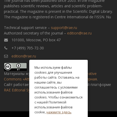
The journal has been published since 2003. In the magazine
publishes scientific reviews, articles and scientific problem-
practical. The magazine is present in the Scientific Digital Library.
The magazine is registered in Centre International de l'ISSN. Nu
Technical support service –
support@rae.ru
Authorized secretary of the journal –
edition@rae.ru
101000, Moscow, PO box 47
+7 (499) 705-72-30
edition@rae.ru
Мы используем файлы
cookies для улучшения
Материалы журнала доступны по
лицензии Creative
работы сайта. Оставаясь на
Commons «Attribution» («Атрибуция») 4.0 Всемирная
.
нашем сайте, вы
Сайт работает на универсальной издательской платформе
соглашаетесь с условиями
RAE Editorial System
использования файлов
cookies. Чтобы ознакомиться
с нашей Политикой
использования файлов
cookie,
нажмите здесь
.