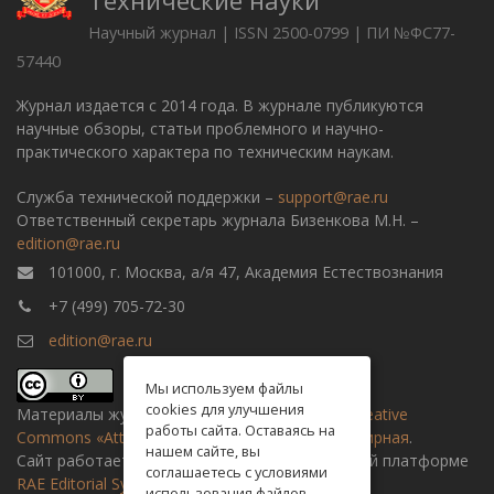
Технические науки
Научный журнал | ISSN 2500-0799 | ПИ №ФС77-
57440
Журнал издается с 2014 года. В журнале публикуются
научные обзоры, статьи проблемного и научно-
практического характера по техническим наукам.
Служба технической поддержки –
support@rae.ru
Ответственный секретарь журнала Бизенкова М.Н. –
edition@rae.ru
101000, г. Москва, а/я 47, Академия Естествознания
+7 (499) 705-72-30
edition@rae.ru
Мы используем файлы
cookies для улучшения
Материалы журнала доступны по
лицензии Creative
работы сайта. Оставаясь на
Commons «Attribution» («Атрибуция») 4.0 Всемирная
.
нашем сайте, вы
Сайт работает на универсальной издательской платформе
соглашаетесь с условиями
RAE Editorial System
использования файлов