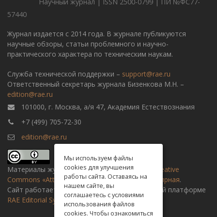
Научный журнал | ISSN 2500-0799 | ПИ №ФС77-
57440
Журнал издается с 2014 года. В журнале публикуются
научные обзоры, статьи проблемного и научно-
практического характера по техническим наукам.
Служба технической поддержки –
support@rae.ru
Ответственный секретарь журнала Бизенкова М.Н. –
edition@rae.ru
101000, г. Москва, а/я 47, Академия Естествознания
+7 (499) 705-72-30
edition@rae.ru
Мы используем файлы
cookies для улучшения
Материалы журнала доступны по
лицензии Creative
работы сайта. Оставаясь на
Commons «Attribution» («Атрибуция») 4.0 Всемирная
.
нашем сайте, вы
Сайт работает на универсальной издательской платформе
соглашаетесь с условиями
RAE Editorial System
использования файлов
cookies. Чтобы ознакомиться