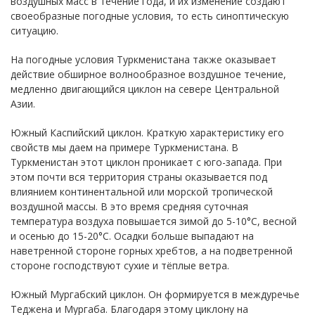
воздушных масс в течение года, и их изменение создают
своеобразные погодные условия, то есть синоптическую
ситуацию.
На погодные условия Туркменистана также оказывает
действие обширное волнообразное воздушное течение,
медленно двигающийся циклон на севере Центральной
Азии.
Южный Каспийский циклон. Краткую характеристику его
свойств мы даем на примере Туркменистана. В
Туркменистан этот циклон проникает с юго-запада. При
этом почти вся территория страны оказывается под
влиянием континентальной или морской тропической
воздушной массы. В это время средняя суточная
температура воздуха повышается зимой до 5-10°С, весной
и осенью до 15-20°С. Осадки больше выпадают на
наветренной стороне горных хребтов, а на подветренной
стороне господствуют сухие и тёплые ветра.
Южный Мургабский циклон. Он формируется в междуречье
Теджена и Мургаба. Благодаря этому циклону на