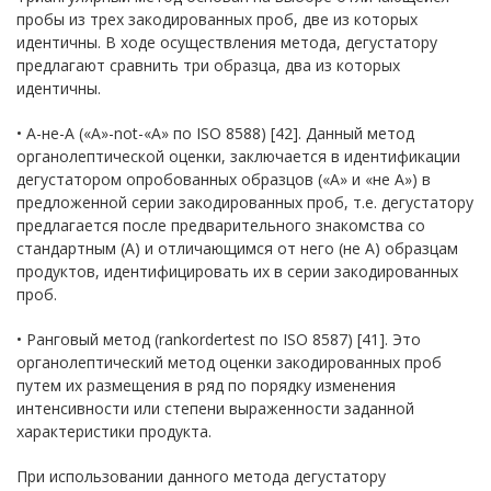
пробы из трех закодированных проб, две из которых
идентичны. В ходе осуществления метода, дегустатору
предлагают сравнить три образца, два из которых
идентичны.
• А-не-А («A»-not-«A» по ISO 8588) [42]. Данный метод
органолептической оценки, заключается в идентификации
дегустатором опробованных образцов («А» и «не А») в
предложенной серии закодированных проб, т.е. дегустатору
предлагается после предварительного знакомства со
стандартным (А) и отличающимся от него (не А) образцам
продуктов, идентифицировать их в серии закодированных
проб.
• Ранговый метод (rankordertest по ISO 8587) [41]. Это
органолептический метод оценки закодированных проб
путем их размещения в ряд по порядку изменения
интенсивности или степени выраженности заданной
характеристики продукта.
При использовании данного метода дегустатору