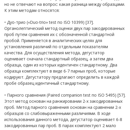
но не отвечают на вопрос: какая разница между образцами.
К этим методам относятся:
• Дуо-трио («Duo-trio» test по ISO 10399) [37].
Органолептический метод оценки двух пар закодированных
проб путем сравнения их с обозначенной стандартной
пробой. Применяется в аналитических целях для
установления различий по отдельным показателям
качества. Для осуществления метода, дегустатор
оценивает сначала стандартный образец, а затем два
образца, один из которых идентичен стандартному. Два
образца комплектуют в виде 6-7 парных проб, которые
кодируют. Дегустатору предлагают определить в каждой
пробе образец идентичный стандартному.
• Парного сравнения (Рaired companion test по ISO 5495) [57].
Этот метод основан на ранжировании 2-х закодированных
проб. Метод парного сравнения основан на сравнении 2-х
образцов со слабовыраженными различиями. В ходе
использования данного метода, дегустатор оценивает 6-8
закодированных пар проб. В парах комплектуют 2 мало