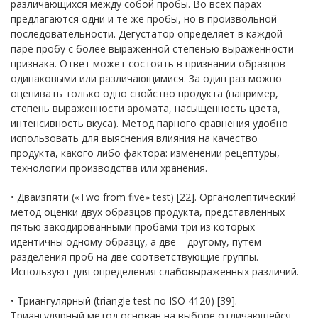
различающихся между собой пробы. Во всех парах
предлагаются одни и те же пробы, но в произвольной
последовательности. Дегустатор определяет в каждой
паре пробу с более выраженной степенью выраженности
признака. Ответ может состоять в признании образцов
одинаковыми или различающимися. За один раз можно
оценивать только одно свойство продукта (например,
степень выраженности аромата, насыщенность цвета,
интенсивность вкуса). Метод парного сравнения удобно
использовать для выяснения влияния на качество
продукта, какого либо фактора: изменении рецептуры,
технологии производства или хранения.
• Дваизпяти («Two from five» test) [22]. Органолептический
метод оценки двух образцов продукта, представленных
пятью закодированными пробами три из которых
идентичны одному образцу, а две – другому, путем
разделения проб на две соответствующие группы.
Используют для определения слабовыраженных различий.
• Триангулярный (triangle test по ISO 4120) [39].
Триангулярный метод основан на выборе отличающейся