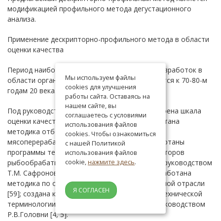
модификацией профильного метода дегустационного
анализа.
Применение дескрипторно-профильного метода в области
оценки качества
Период наиболее активных отечественных разработок в
Мы используем файлы
области органолептического анализа относится к 70-80-м
cookies для улучшения
годам 20 века.
работы сайта. Оставаясь на
нашем сайте, вы
Под руководством Г.Л.Солнцевой была построена шкала
соглашаетесь с условиями
оценки качества мясных продуктов и разработана
использования файлов
методика отбора дегустаторов для
cookies. Чтобы ознакомиться
мясоперерабатывающей отрасли [27]; разработаны
с нашей Политикой
программы тестирования подготовки дегустаторов
использования файлов
cookie,
нажмите здесь
.
рыбообрабатывающей промышленности под руководством
Т.М. Сафроновой [21]; А.И. Чеботаревым разработана
методика по отбору дегустаторов для молочной отрасли
Я СОГЛАСЕН
[59]; создана комиссия при комитете научно технической
терминологии при Академии наук СССР под руководством
Р.В.Головни [4, 5].