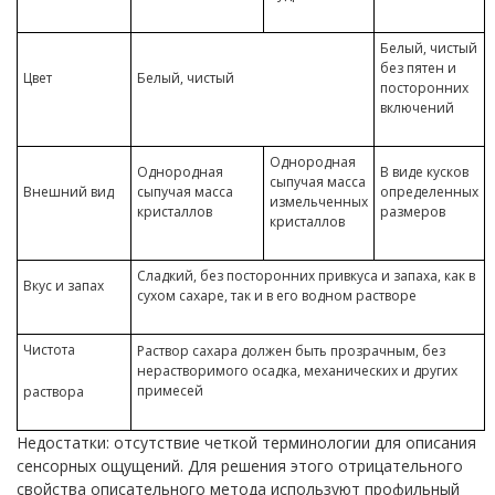
Белый, чистый
без пятен и
Цвет
Белый, чистый
посторонних
включений
Однородная
Однородная
В виде кусков
сыпучая масса
Внешний вид
сыпучая масса
определенных
измельченных
кристаллов
размеров
кристаллов
Сладкий, без посторонних привкуса и запаха, как в
Вкус и запах
сухом сахаре, так и в его водном растворе
Чистота
Раствор сахара должен быть прозрачным, без
нерастворимого осадка, механических и других
примесей
раствора
Недостатки: отсутствие четкой терминологии для описания
сенсорных ощущений. Для решения этого отрицательного
свойства описательного метода используют профильный