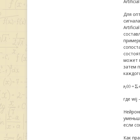
Artifici
Для оп
сигнала
Artific
составл
примеры
сопоста
состоят
может п
затем п
каждого
где wij
Нейроны
уменьша
если со
Как пра