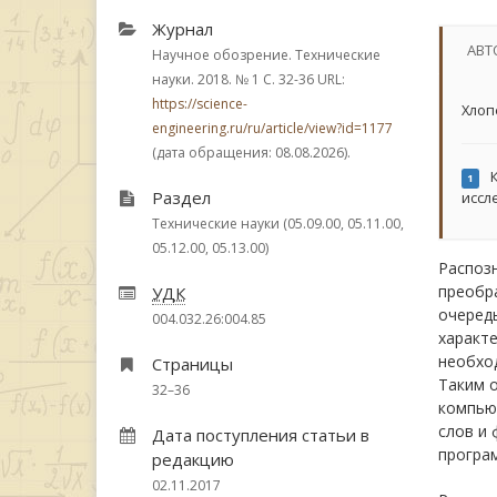
Журнал
АВТ
Научное обозрение. Технические
науки. 2018.
№ 1
С. 32-36
URL:
https://science-
Хлоп
engineering.ru/ru/article/view?id=1177
(дата обращения: 08.08.2026).
К
1
Раздел
иссл
Технические науки (05.09.00, 05.11.00,
05.12.00, 05.13.00)
Распоз
преобра
УДК
очередь
004.032.26:004.85
характе
необход
Страницы
Таким 
32–36
компью
слов и 
Дата поступления статьи в
програ
редакцию
02.11.2017