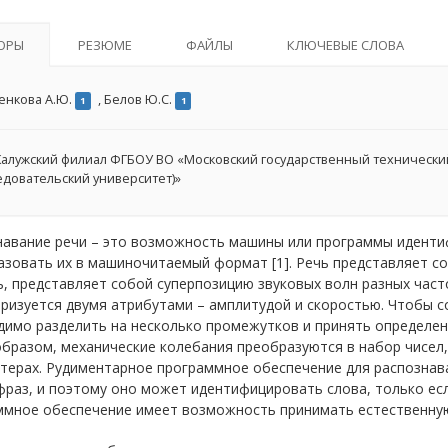
ОРЫ
РЕЗЮМЕ
ФАЙЛЫ
КЛЮЧЕВЫЕ СЛОВА
енкова А.Ю.
,
Белов Ю.С.
1
1
алужский филиал ФГБОУ ВО «Московский государственный технический
едовательский университет)»
навание речи – это возможность машины или программы идентиф
зовать их в машиночитаемый формат [1]. Речь представляет со
, представляет собой суперпозицию звуковых волн разных часто
ризуется двумя атрибутами – амплитудой и скоростью. Чтобы с
имо разделить на несколько промежутков и принять определенн
образом, механические колебания преобразуются в набор чисел
терах. Рудиментарное программное обеспечение для распознава
фраз, и поэтому оно может идентифицировать слова, только ес
ммное обеспечение имеет возможность принимать естественную