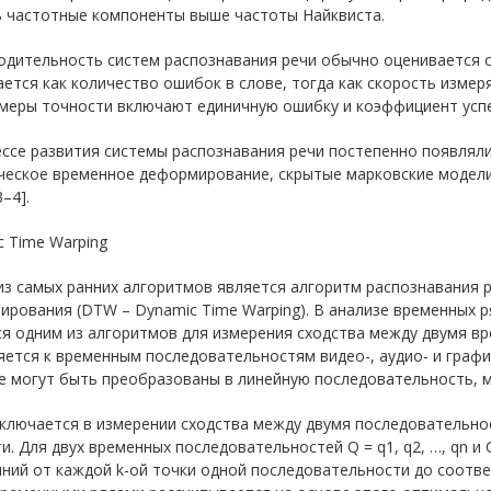
ь частотные компоненты выше частоты Найквиста.
дительность систем распознавания речи обычно оценивается с 
ется как количество ошибок в слове, тогда как скорость изме
 меры точности включают единичную ошибку и коэффициент усп
ссе развития системы распознавания речи постепенно появляли
еское временное деформирование, скрытые марковские модели,
3–4].
 Time Warping
з самых ранних алгоритмов является алгоритм распознавания 
ирования (DTW – Dynamic Time Warping). В анализе временных
ся одним из алгоритмов для измерения сходства между двумя 
ется к временным последовательностям видео-, аудио- и графи
е могут быть преобразованы в линейную последовательность, 
ключается в измерении сходства между двумя последовательнос
и. Для двух временных последовательностей Q = q1, q2, …, qn и C
яний от каждой k-ой точки одной последовательности до соотв