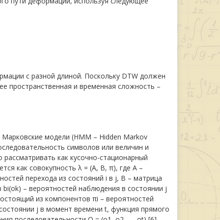
ого пути деформации, используя следующее
ормации с разной длиной. Поскольку DTW должен
ее пространственная и временная сложность –
 Марковские модели (HMM – Hidden Markov
оследовательность символов или величин и
о рассматривать как кусочно-стационарный
я как совокупность λ = (A, B, π), где А –
остей перехода из состояний i в j, В – матрица
bi(ok) – вероятностей наблюдения в состоянии j
состоящий из компонентов πi – вероятностей
состоянии j в момент времени t, функция прямого
я последовательности O = (o1, o2, …, ot) [6]