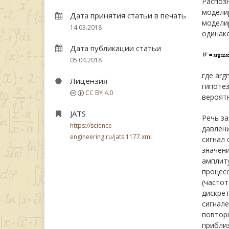
Распозн
модели
Дата принятия статьи в печать
моделир
14.03.2018
одинак
Дата публикации статьи
05.04.2018
где arg
Лицензия
гипотез
CC BY 4.0
вероятн
JATS
Речь з
https://science-
давлени
engineering.ru/jats.1177.xml
сигнал 
значени
амплиту
процесс
(частот
дискре
сигнале
повторн
приблиз