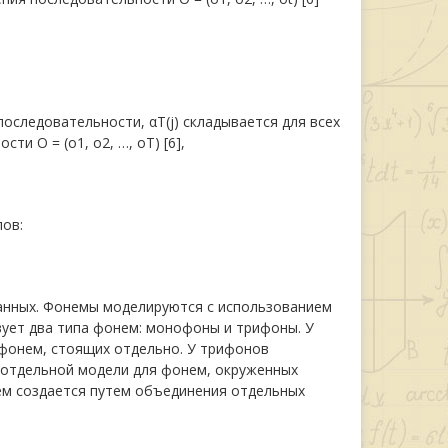
последовательности, αT(j) складывается для всех
и O = (o1, o2, …, oT) [6],
ов:
анных. Фонемы моделируются с использованием
вует два типа фонем: монофоны и трифоны. У
фонем, стоящих отдельно. У трифонов
 отдельной модели для фонем, окруженных
ем создается путем объединения отдельных