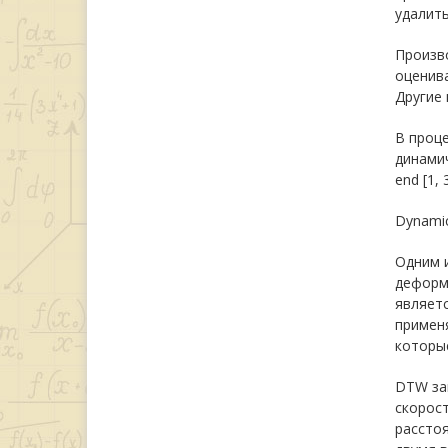
удалит
Произво
оценива
Другие
В проце
динамич
end [1, 
Dynamic
Одним и
деформ
являет
применя
которы
DTW за
скорост
рассто