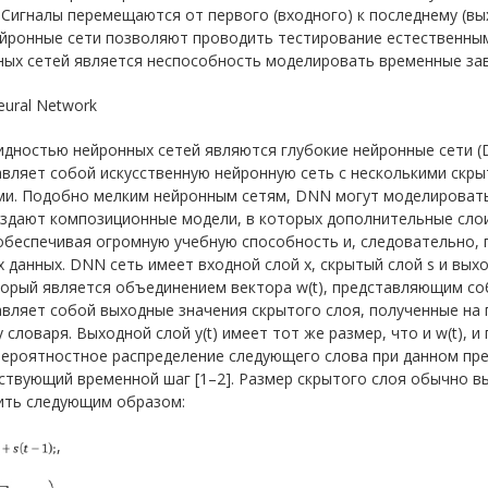
 Сигналы перемещаются от первого (входного) к последнему (в
ейронные сети позволяют проводить тестирование естественны
ых сетей является неспособность моделировать временные зав
ural Network
дностью нейронных сетей являются глубокие нейронные сети (D
авляет собой искусственную нейронную сеть с несколькими скр
ми. Подобно мелким нейронным сетям, DNN могут моделироват
здают композиционные модели, в которых дополнительные слои
 обеспечивая огромную учебную способность и, следовательно,
 данных. DNN сеть имеет входной слой x, скрытый слой s и выхо
оторый является объединением вектора w(t), представляющим соб
вляет собой выходные значения скрытого слоя, полученные на 
 словаря. Выходной слой y(t) имеет тот же размер, что и w(t), 
вероятностное распределение следующего слова при данном пре
твующий временной шаг [1–2]. Размер скрытого слоя обычно в
ить следующим образом:
,