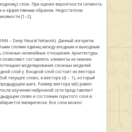
ыходному) слою. При оценке вероятности сегмента
м и эффективным образом. Недостатком
исимости [1–2].
NN – Deep Neural Network). Данный алгоритм
ытыми слоями единиц между входным и выходным
ь сложные нелинейные отношения. Архитектуры
 позволяют составлять элементы из нижних
 потенциал моделирования сложных моделей
дной слой y. Входной слой состоит из вектора
ой текущее слово, и вектора s(t – 1), который
предыдущем шаге. Размер вектора w(t) равен
и после изучения нейронной сети представляет
дыдущем слове и состоянии скрытого слоя в
ыбирается эмпирически. Все слои можно