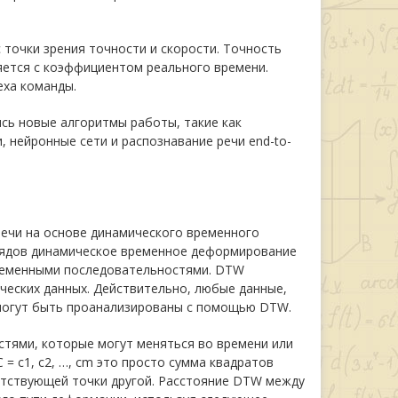
точки зрения точности и скорости. Точность
ряется с коэффициентом реального времени.
еха команды.
сь новые алгоритмы работы, такие как
 нейронные сети и распознавание речи end-to-
речи на основе динамического временного
 рядов динамическое временное деформирование
временными последовательностями. DTW
ческих данных. Действительно, любые данные,
могут быть проанализированы с помощью DTW.
тями, которые могут меняться во времени или
 = c1, c2, …, cm это просто сумма квадратов
етствующей точки другой. Расстояние DTW между