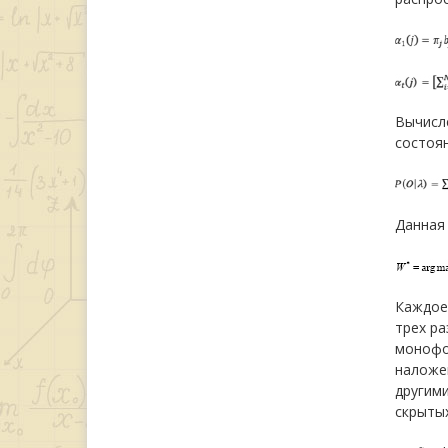
Вычисле
состоян
Данная 
Каждое
трех ра
монофо
наложе
другим
скрытых