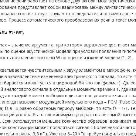
авание речи работает на основе двух алгоритмов: акустическо
рование представляет собой взаимосвязь между лингвистически
ование соответствует звукам с последовательностями слов, ч
ово. Процесс автоматического преобразования речи в текст мо
max – значение аргумента, при котором выражение достигает м
ы по оценке акустической модели при условии появления гипоте
ость появления гипотезы W по оценке языковой модели [1–2].
ахватывается чувствительным к звуку элементом в микрофоне, 
е в эквивалентные изменения электрического сигнала, то есть 
отбирается и квантуется в цифровой бит-поток (формат). Дале
й аналогового сигнала в отдельные моменты времени T, где кв
ды в каждый момент выборки в дискретное двоичное число с за
 иногда называют модуляцией импульсного кода – PCM (Pulse Co
а) fs в Гц равно обратному периоду выборки, то есть fs = 1/T. 
тизации должна быть как минимум в два раза выше самой высок
. Если используется меньшее количество образцов, возникает яв
ой конструкции может появляться сигнал с более низкой часто
ительно равна 3,3 кГц. Уже при 6–20 кГц требуется фильтр пр