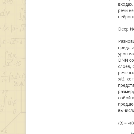
входах.
речи н
нейронн
Deep Ne
Разнови
предст
уровня
DNN со
слоев,
речевых
x(t), к
предста
размеру
собой 
предшес
вычисл