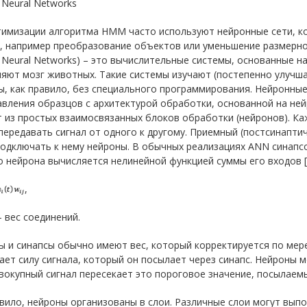
al Neural Networks
тимизации алгоритма HMM часто используют нейронные сети, 
, например преобразование объектов или уменьшение размерно
ial Neural Networks) – это вычислительные системы, основанные 
яют мозг животных. Такие системы изучают (постепенно улучш
, как правило, без специального программирования. Нейронные
вления образцов с архитектурой обработки, основанной на нейр
 из простых взаимосвязанных блоков обработки (нейронов). Ка
ередавать сигнал от одного к другому. Приемный (постсинапти
одключать к нему нейроны. В обычных реализациях ANN синапсо
 нейрона вычисляется нелинейной функцией суммы его входов [
,
 – вес соединений.
 и синапсы обычно имеют вес, который корректируется по мер
ет силу сигнала, который он посылает через синапс. Нейроны мо
вокупный сигнал пересекает это пороговое значение, посылаемы
вило, нейроны организованы в слои. Различные слои могут вып