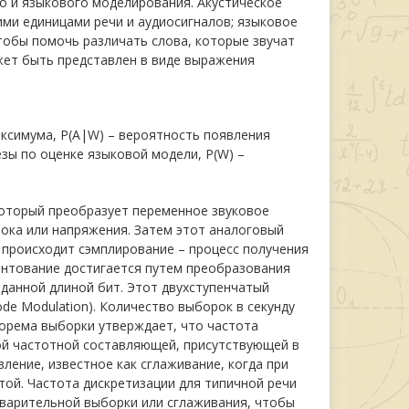
го и языкового моделирования. Акустическое
ми единицами речи и аудиосигналов; языковое
тобы помочь различать слова, которые звучат
жет быть представлен в виде выражения
аксимума, P(A|W) – вероятность появления
зы по оценке языковой модели, P(W) –
который преобразует переменное звуковое
тока или напряжения. Затем этот аналоговый
е происходит сэмплирование – процесс получения
антование достигается путем преобразования
данной длиной бит. Этот двухступенчатый
de Modulation). Количество выборок в секунду
Теорема выборки утверждает, что частота
ой частотной составляющей, присутствующей в
ление, известное как сглаживание, когда при
той. Частота дискретизации для типичной речи
едварительной выборки или сглаживания, чтобы