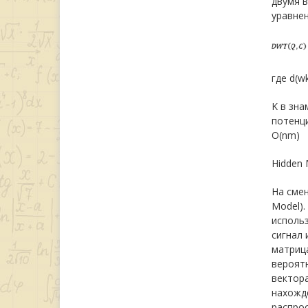
двумя 
уравнен
где d(wk
K в зна
потенц
O(nm)
Hidden 
На сме
Model)
использ
сигнал 
матрица
вероятн
вектора
нахожде
распрос