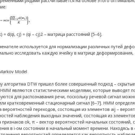
временными рядами рассчитывается на основе этого оптимальн
ие:
,
) = d(qi, cj) = (qi – cj)2 – матрица расстояний [5–6].
менателе используется для нормализации различных путей деф
иально исследовать каждую ячейку в матрице деформирования, 
Markov Model
ну алгоритма DTW пришел более совершенный подход – скрытые
. HMM являются статистическими моделями, которые выводят п
уются для распознавания речи, поскольку речевой сигнал можн
или кратковременный стационарный сигнал [6–7]. HMM определяетс
 вероятностей переходов, состоящая из элементов aij – вероятн
остей наблюдения выходных значений, состоящая из элементов 
 признаков ok, π – вектор вероятностей начальных состояний, 
ния в i-ом состоянии в начальный момент времени. Находясь в 
транения вероятностей определяется как вероятность наблюдени