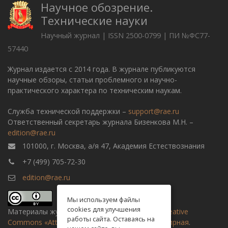
Научное обозрение.
Технические науки
Научный журнал | ISSN 2500-0799 | ПИ №ФС77-
57440
Журнал издается с 2014 года. В журнале публикуются
научные обзоры, статьи проблемного и научно-
практического характера по техническим наукам.
Служба технической поддержки –
support@rae.ru
Ответственный секретарь журнала Бизенкова М.Н. –
edition@rae.ru
101000, г. Москва, а/я 47, Академия Естествознания
+7 (499) 705-72-30
edition@rae.ru
Мы используем файлы
cookies для улучшения
Материалы журнала доступны по
лицензии Creative
работы сайта. Оставаясь на
Commons «Attribution» («Атрибуция») 4.0 Всемирная
.