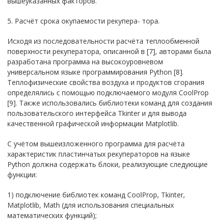
вышеуказанных факторов.
5. Расчёт срока окупаемости рекупера- тора.
Исходя из последовательности расчёта теплообменной
поверхности рекуператора, описанной в [7], авторами была
разработана программа на высокоуровневом
универсальном языке программирования Python [8].
Теплофизические свойства воздуха и продуктов сгорания
определялись с помощью подключаемого модуля CoolProp
[9]. Также использовались библиотеки команд для создания
пользовательского интерфейса Tkinter и для вывода
качественной графической информации Matplotlib.
С учётом вышеизложенного программа для расчёта
характеристик пластинчатых рекуператоров на языке
Python должна содержать блоки, реализующие следующие
функции:
1) подключение библиотек команд CoolProp, Tkinter,
Matplotlib, Math (для использования специальных
математических функций);