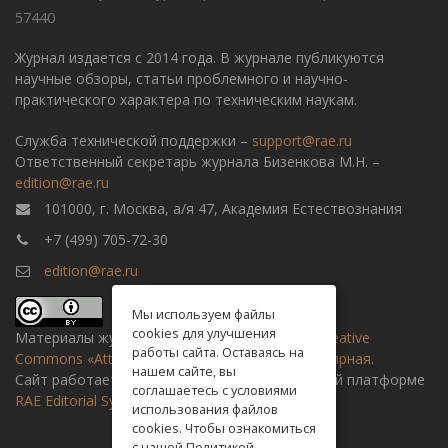
57440
Журнал издается с 2014 года. В журнале публикуются
научные обзоры, статьи проблемного и научно-
практического характера по техническим наукам.
Служба технической поддержки –
support@rae.ru
Ответственный секретарь журнала Бизенкова М.Н. –
edition@rae.ru
101000, г. Москва, а/я 47, Академия Естествознания
+7 (499) 705-72-30
edition@rae.ru
Мы используем файлы
cookies для улучшения
Материалы журнала доступны по
лицензии Creative
работы сайта. Оставаясь на
Commons «Attribution» («Атрибуция») 4.0 Всемирная
.
нашем сайте, вы
Сайт работает на универсальной издательской платформе
соглашаетесь с условиями
RAE Editorial System
использования файлов
cookies. Чтобы ознакомиться
с нашей Политикой