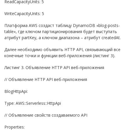
ReadCapacityUnits: 5
WriteCapacityUnits: 5
Платформа AWS создаст таблицу DynamoDB «blog-posts-
table», где ключом партиционирования будет выступать
атрибут partKey, а ключом диапазона – атрибут createdAt.
Далее необходимо объявить HTTP API, связывающий все
конечные точки и функции веб-приложения (листинг 3).
Листинг 3. Объявление HTTP API веб-приложения
// Объявление HTTP API веб-приложения
BlogHttpApi:
Type: AWS::Serverless::HttpApi
// Объявление свойств создаваемого API
Properties: