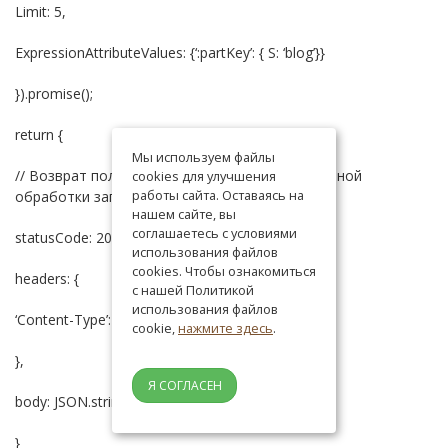
Limit: 5,
ExpressionAttributeValues: {‘:partKey’: { S: ‘blog’}}
}).promise();
return {
Мы используем файлы
// Возврат полученных записей в случае успешной
cookies для улучшения
работы сайта. Оставаясь на
обработки запроса
нашем сайте, вы
соглашаетесь с условиями
statusCode: 200,
использования файлов
cookies. Чтобы ознакомиться
headers: {
с нашей Политикой
использования файлов
‘Content-Type’: ‘application/json’,
cookie,
нажмите здесь
.
},
Я СОГЛАСЕН
body: JSON.stringify(result.Items),
}