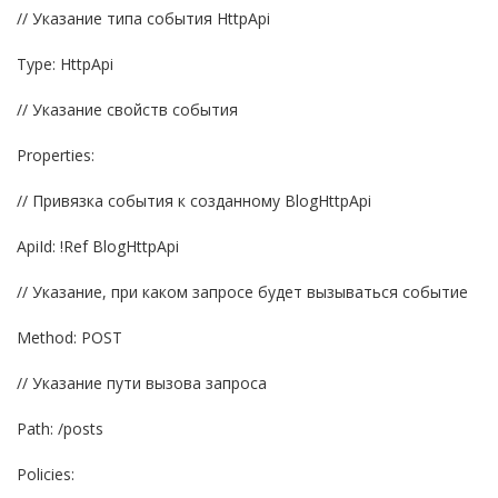
// Указание типа события HttpApi
Type: HttpApi
// Указание свойств события
Properties:
// Привязка события к созданному BlogHttpApi
ApiId: !Ref BlogHttpApi
// Указание, при каком запросе будет вызываться событие
Method: POST
// Указание пути вызова запроса
Path: /posts
Policies: