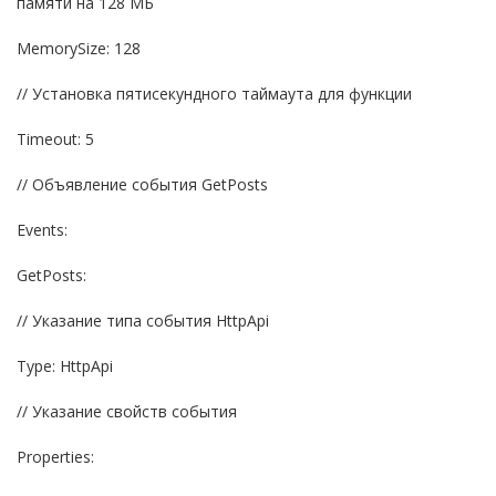
памяти на 128 МБ
MemorySize: 128
// Установка пятисекундного таймаута для функции
Timeout: 5
// Объявление события GetPosts
Events:
GetPosts:
// Указание типа события HttpApi
Type: HttpApi
// Указание свойств события
Properties: