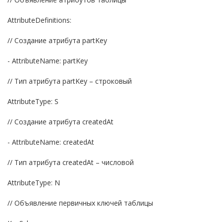
AttributeDefinitions:
// Создание атрибута partKey
- AttributeName: partKey
// Тип атрибута partKey – строковый
AttributeType: S
// Создание атрибута createdAt
- AttributeName: createdAt
// Тип атрибута createdAt – числовой
AttributeType: N
// Объявление первичных ключей таблицы