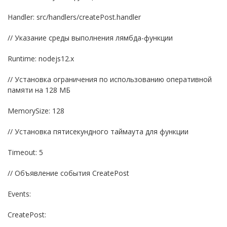
Handler: src/handlers/createPost.handler
// Указание среды выполнения лямбда-функции
Runtime: nodejs12.x
// Установка ограничения по использованию оперативной
памяти на 128 МБ
MemorySize: 128
// Установка пятисекундного таймаута для функции
Timeout: 5
// Объявление события CreatePost
Events:
CreatePost: