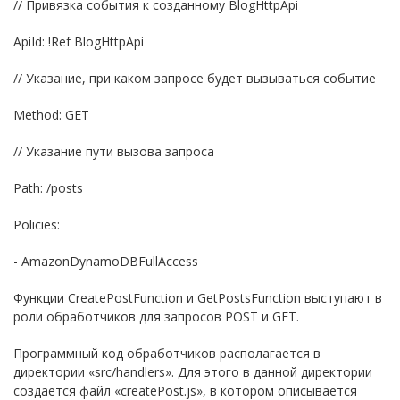
// Привязка события к созданному BlogHttpApi
ApiId: !Ref BlogHttpApi
// Указание, при каком запросе будет вызываться событие
Method: GET
// Указание пути вызова запроса
Path: /posts
Policies:
- AmazonDynamoDBFullAccess
Функции CreatePostFunction и GetPostsFunction выступают в
роли обработчиков для запросов POST и GET.
Программный код обработчиков располагается в
директории «src/handlers». Для этого в данной директории
создается файл «createPost.js», в котором описывается