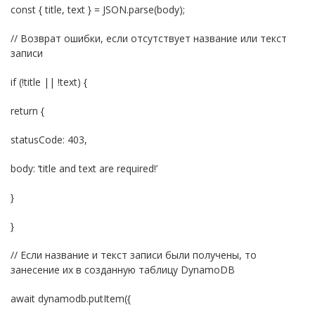
const { title, text } = JSON.parse(body);
// Возврат ошибки, если отсутствует название или текст
записи
if (!title || !text) {
return {
statusCode: 403,
body: ‘title and text are required!’
}
}
// Если название и текст записи были получены, то
занесение их в созданную таблицу DynamoDB
await dynamodb.putItem({