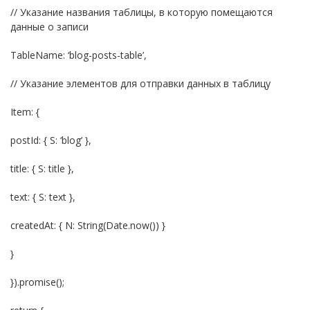
// Указание названия таблицы, в которую помещаются
данные о записи
TableName: ‘blog-posts-table’,
// Указание элементов для отправки данных в таблицу
Item: {
postId: { S: ‘blog’ },
title: { S: title },
text: { S: text },
createdAt: { N: String(Date.now()) }
}
}).promise();