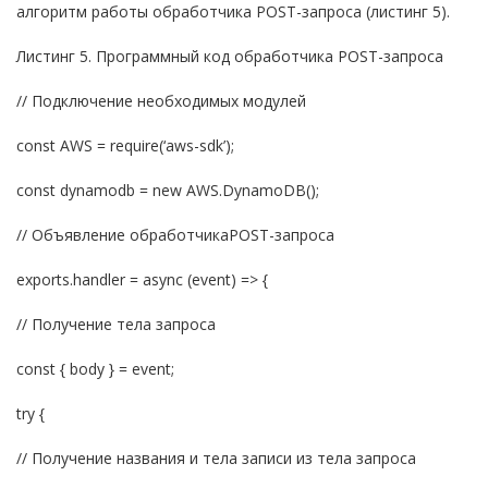
алгоритм работы обработчика POST-запроса (листинг 5).
Листинг 5. Программный код обработчика POST-запроса
// Подключение необходимых модулей
const AWS = require(‘aws-sdk’);
const dynamodb = new AWS.DynamoDB();
// Объявление обработчикаPOST-запроса
exports.handler = async (event) => {
// Получение тела запроса
const { body } = event;
try {
// Получение названия и тела записи из тела запроса