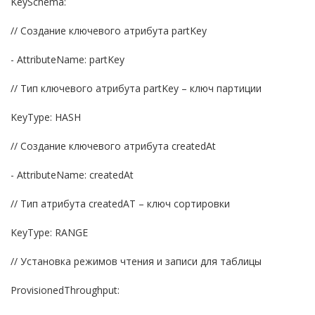
KeySchema:
// Создание ключевого атрибута partKey
- AttributeName: partKey
// Тип ключевого атрибута partKey – ключ партиции
KeyType: HASH
// Создание ключевого атрибута createdAt
- AttributeName: createdAt
// Тип атрибута createdAT – ключ сортировки
KeyType: RANGE
// Установка режимов чтения и записи для таблицы
ProvisionedThroughput: