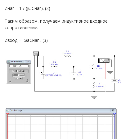
Zнаг = 1 / (jωCнаг). (2)
Таким образом, получаем индуктивное входное
сопротивление:
Zвход = jωaCнаг . (3)