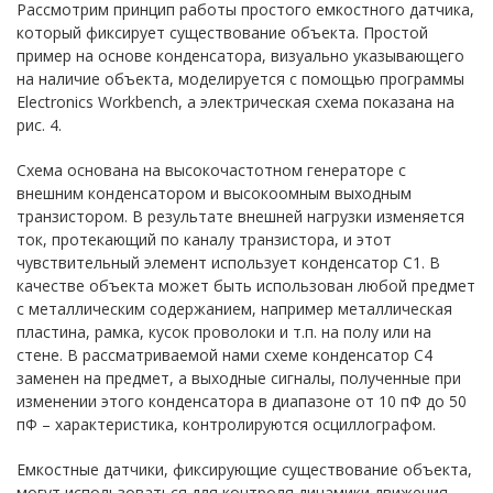
Рассмотрим принцип работы простого емкостного датчика,
который фиксирует существование объекта. Простой
пример на основе конденсатора, визуально указывающего
на наличие объекта, моделируется с помощью программы
Electronics Workbench, а электрическая схема показана на
рис. 4.
Схема основана на высокочастотном генераторе с
внешним конденсатором и высокоомным выходным
транзистором. В результате внешней нагрузки изменяется
ток, протекающий по каналу транзистора, и этот
чувствительный элемент использует конденсатор С1. В
качестве объекта может быть использован любой предмет
с металлическим содержанием, например металлическая
пластина, рамка, кусок проволоки и т.п. на полу или на
стене. В рассматриваемой нами схеме конденсатор С4
заменен на предмет, а выходные сигналы, полученные при
изменении этого конденсатора в диапазоне от 10 пФ до 50
пФ – характеристика, контролируются осциллографом.
Емкостные датчики, фиксирующие существование объекта,
могут использоваться для контроля динамики движения