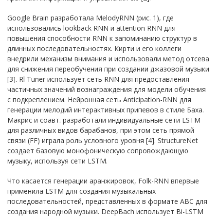
Google Brain разработала MelodyRNN (рис. 1), где
использовались lookback RNN и attention RNN для
повышения способности RNN к запоминанию структур в
длинных последовательностях. Кирти и его коллеги
внедрили механизм внимания и использовали метод отсева
для снижения переобучения при создании джазовой музыки
[3]. Rl Tuner использует сеть RNN для предоставления
частичных значений вознаграждения для модели обучения
с подкреплением. Нейронная сеть Anticipation-RNN для
генерации мелодий интерактивных припевов в стиле Баха.
Макрис и соавт. разработали индивидуальные сети LSTM
для различных видов барабанов, при этом сеть прямой
связи (FF) играла роль условного уровня [4]. StructureNet
создает базовую монофоническую сопровождающую
музыку, используя сети LSTM.
Что касается генерации аранжировок, Folk-RNN впервые
применила LSTM для создания музыкальных
последовательностей, представленных в формате ABC для
создания народной музыки. DeepBach использует Bi-LSTM