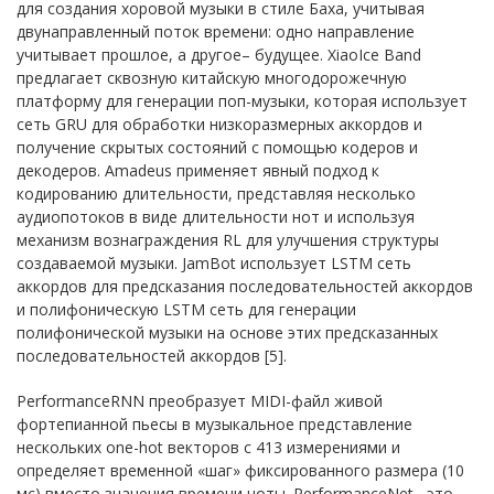
для создания хоровой музыки в стиле Баха, учитывая
двунаправленный поток времени: одно направление
учитывает прошлое, а другое– будущее. XiaoIce Band
предлагает сквозную китайскую многодорожечную
платформу для генерации поп-музыки, которая использует
сеть GRU для обработки низкоразмерных аккордов и
получение скрытых состояний с помощью кодеров и
декодеров. Amadeus применяет явный подход к
кодированию длительности, представляя несколько
аудиопотоков в виде длительности нот и используя
механизм вознаграждения RL для улучшения структуры
создаваемой музыки. JamBot использует LSTM сеть
аккордов для предсказания последовательностей аккордов
и полифоническую LSTM сеть для генерации
полифонической музыки на основе этих предсказанных
последовательностей аккордов [5].
PerformanceRNN преобразует MIDI-файл живой
фортепианной пьесы в музыкальное представление
нескольких one-hot векторов с 413 измерениями и
определяет временной «шаг» фиксированного размера (10
мс) вместо значения времени ноты. PerformanceNet– это