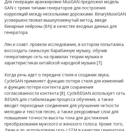
Для генерации аранжировки MusGAN предложил модель
GAN с тремя типами генераторов для построения
корреляций между несколькими дорожками. BinaryMuseGAN
усовершенствовал вышеупомянутый метод, введя
бинарные нейроны (BN) в качестве входных данных для
генератора.
Лян и соавт. провели исследования, в котором попытались
воссоздать сианьскую барабанную музыку, обучив
генеративную сеть на правилах теории музыки и
характеристиках китайской народной музыки [7].
Когда речь идет о передаче стиля и создании звука,
CycleGAN применяет функцию потери стиля для изменений
и функцию потери контента для сохранения
согласованности контента [8]. CycleBEGAN использует сеть
BEGAN для стабилизации процесса обучения, а также
вводит переходные соединения для улучшения четкости
мелодии и текстов песен, а также рекурсивные слои для
повышения точности высоты тона для достижения
преобразования мужского и женского голоса. Кроме того,
Джин и др. использовали сеть LSTM в качестве генератора,