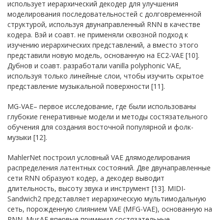
использует иерархический декодер для улучшения
моделирования последовательностей с долговременной
структурой, используя двунаправленный RNN в качестве
кодера. Вэй и соавт. не применяли сквозной подход к
изучению иерархических представлений, а вместо этого
представили новую модель, основанную на EC2-VAE [10].
Дубнов и соавт. разработали vanilla polyphonic VAE,
используя только линейные слои, чтобы изучить скрытое
представление музыкальной поверхности [11].
MG-VAE– первое исследование, где были использованы
глубокие генеративные модели и методы состязательного
обучения для создания восточной популярной и фолк-
музыки [12].
MahlerNet построил условный VAE длямоделирования
распределения латентных состояний. Две двунаправленные
сети RNN образуют кодер, а декодер выводит
длительность, высоту звука и инструмент [13]. MIDI-
Sandwich2 представляет иерархическую мультимодальную
сеть, порожденную слиянием VAE (MFG-VAE), основанную на
RNN. MusAE впервые применил состязательные