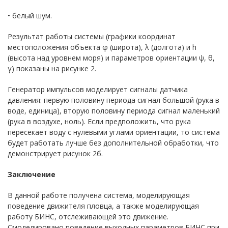
• белый шум.
Результат работы системы (графики координат
местоположения объекта φ (широта), λ (долгота) и h
(высота над уровнем моря) и параметров ориентации ψ, θ,
γ) показаны на рисунке 2.
Генератор импульсов моделирует сигналы датчика
давления: первую половину периода сигнал большой (рука в
воде, единица), вторую половину периода сигнал маленький
(рука в воздухе, ноль). Если предположить, что рука
пересекает воду с нулевыми углами ориентации, то система
будет работать лучше без дополнительной обработки, что
демонстрирует рисунок 2б.
Заключение
В данной работе получена система, моделирующая
поведение движителя пловца, а также моделирующая
работу БИНС, отслеживающей это движение.
Смоделировано поведение выходных параметров БИНС при