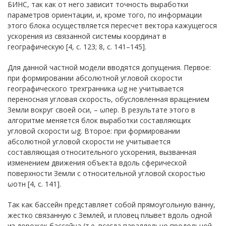
БИНС, так как от него зависит точность выработки
параметров ориентации, и, кроме того, по информации
этого блока осуществляется пересчет вектора кажущегося
ускорения из связанной системы координат в
географическую [4, с. 123; 8, с. 141–145].
Для данной частной модели вводятся допущения. Первое:
при формировании абсолютной угловой скорости
географического трехгранника ωg не учитывается
переносная угловая скорость, обусловленная вращением
Земли вокруг своей оси, – ωпер. В результате этого в
алгоритме меняется блок выработки составляющих
угловой скорости ωg. Второе: при формировании
абсолютной угловой скорости не учитывается
составляющая относительного ускорения, вызванная
изменением движения объекта вдоль сферической
поверхности Земли с относительной угловой скоростью
ωотн [4, с. 141].
Так как бассейн представляет собой прямоугольную ванну,
жестко связанную с Землей, и пловец плывет вдоль одной
из дорожек бассейна (т.е. всегда параллельно продольной