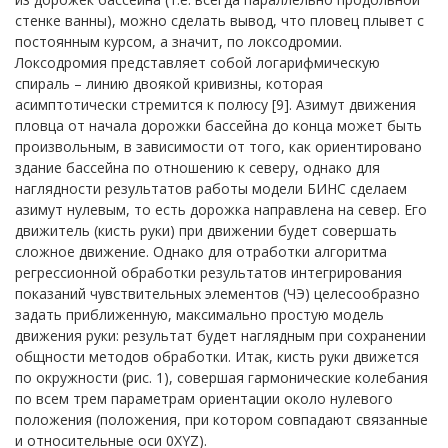
стенке ванны), можно сделать вывод, что пловец плывет с
постоянным курсом, а значит, по локсодромии.
Локсодромия представляет собой логарифмическую
спираль – линию двоякой кривизны, которая
асимптотически стремится к полюсу [9]. Азимут движения
пловца от начала дорожки бассейна до конца может быть
произвольным, в зависимости от того, как ориентировано
здание бассейна по отношению к северу, однако для
наглядности результатов работы модели БИНС сделаем
азимут нулевым, то есть дорожка направлена на север. Его
движитель (кисть руки) при движении будет совершать
сложное движение. Однако для отработки алгоритма
регрессионной обработки результатов интегрирования
показаний чувствительных элементов (ЧЭ) целесообразно
задать приближенную, максимально простую модель
движения руки: результат будет наглядным при сохранении
общности методов обработки. Итак, кисть руки движется
по окружности (рис. 1), совершая гармонические колебания
по всем трем параметрам ориентации около нулевого
положения (положения, при котором совпадают связанные
и относительные оси 0XYZ).