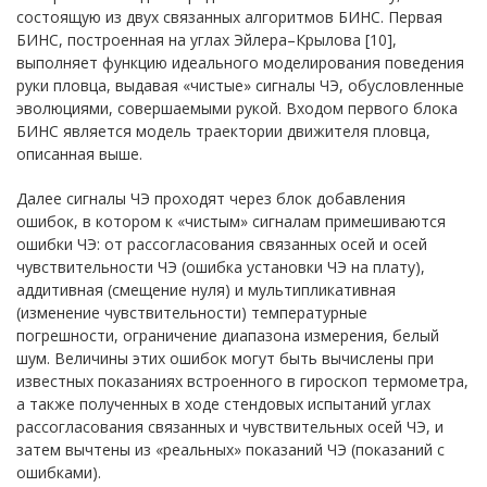
состоящую из двух связанных алгоритмов БИНС. Первая
БИНС, построенная на углах Эйлера–Крылова [10],
выполняет функцию идеального моделирования поведения
руки пловца, выдавая «чистые» сигналы ЧЭ, обусловленные
эволюциями, совершаемыми рукой. Входом первого блока
БИНС является модель траектории движителя пловца,
описанная выше.
Далее сигналы ЧЭ проходят через блок добавления
ошибок, в котором к «чистым» сигналам примешиваются
ошибки ЧЭ: от рассогласования связанных осей и осей
чувствительности ЧЭ (ошибка установки ЧЭ на плату),
аддитивная (смещение нуля) и мультипликативная
(изменение чувствительности) температурные
погрешности, ограничение диапазона измерения, белый
шум. Величины этих ошибок могут быть вычислены при
известных показаниях встроенного в гироскоп термометра,
а также полученных в ходе стендовых испытаний углах
рассогласования связанных и чувствительных осей ЧЭ, и
затем вычтены из «реальных» показаний ЧЭ (показаний с
ошибками).