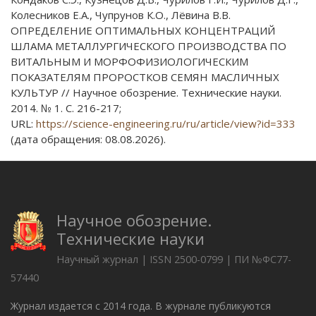
Колесников Е.А., Чупрунов К.О., Лёвина В.В.
ОПРЕДЕЛЕНИЕ ОПТИМАЛЬНЫХ КОНЦЕНТРАЦИЙ
ШЛАМА МЕТАЛЛУРГИЧЕСКОГО ПРОИЗВОДСТВА ПО
ВИТАЛЬНЫМ И МОРФОФИЗИОЛОГИЧЕСКИМ
ПОКАЗАТЕЛЯМ ПРОРОСТКОВ СЕМЯН МАСЛИЧНЫХ
КУЛЬТУР // Научное обозрение. Технические науки.
2014. № 1. С. 216-217;
URL:
https://science-engineering.ru/ru/article/view?id=333
(дата обращения: 08.08.2026).
Научное обозрение.
Технические науки
Научный журнал | ISSN 2500-0799 | ПИ №ФС77-
57440
Журнал издается с 2014 года. В журнале публикуются