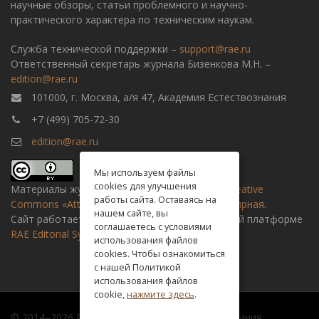
научные обзоры, статьи проблемного и научно-
практического характера по техническим наукам.
Служба технической поддержки –
support@rae.ru
Ответственный секретарь журнала Бизенкова М.Н. –
edition@rae.ru
101000, г. Москва, а/я 47, Академия Естествознания
+7 (499) 705-72-30
edition@rae.ru
Мы используем файлы
cookies для улучшения
Материалы журнала доступны по
лицензии Creative
работы сайта. Оставаясь на
Commons «Attribution» («Атрибуция») 4.0 Всемирная
.
нашем сайте, вы
Сайт работает на универсальной издательской платформе
соглашаетесь с условиями
RAE Editorial System
использования файлов
cookies. Чтобы ознакомиться
с нашей Политикой
использования файлов
cookie,
нажмите здесь
.
© 2014–2026 Российская академия естествознания