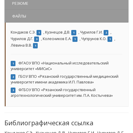
РЕЗЮМЕ
ФАЙЛЫ
Кондаков С.Э.
,
Кузнецов Д.В.
,
Чурилов Г.И.
,
1
1
2
Чурилов Д.Г.
,
Колесников Е.А.
,
Чупрунов К.О.
,
3
1
1
Лёвина В.В.
1
ФГАОУ ВПО «Национальный исследовательский
1
университет «МИСиС»
ГБОУ ВПО «Рязанский государственный медицинский
2
университет имени академика И.П. Павлова»
ФГБОУ ВПО «Рязанский государственный
3
агротехнологический университет им. П.А. Костычева»
Библиографическая ссылка
Кондаков С.Э., Кузнецов Д.В., Чурилов Г.И., Чурилов Д.Г.,