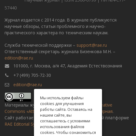
57440
Журнал издается с 2014 года. В журнале публикуются
научные обзоры, статьи проблемного и научно-
практического характера по техническим наукам.
Служба технической поддержки –
support@rae.ru
Ответственный секретарь журнала Бизенкова М.Н. –
edition@rae.ru
101000, г. Москва, а/я 47, Академия Естествознания
+7 (499) 705-72-30
edition@rae.ru
Мы используем файлы
cookies для улучшения
Материалы журнала доступны по
лицензии Creative
работы сайта. Оставаясь на
Commons «Attribution» («Атрибуция») 4.0 Всемирная
.
нашем сайте, вы
Сайт работает на универсальной издательской платформе
соглашаетесь с условиями
RAE Editorial System
использования файлов
cookies. Чтобы ознакомиться