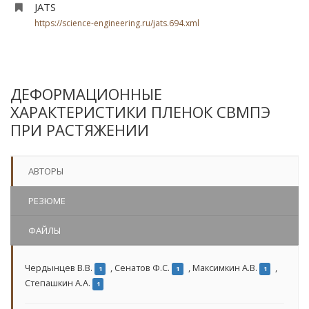
JATS
https://science-engineering.ru/jats.694.xml
ДЕФОРМАЦИОННЫЕ
ХАРАКТЕРИСТИКИ ПЛЕНОК СВМПЭ
ПРИ РАСТЯЖЕНИИ
АВТОРЫ
РЕЗЮМЕ
ФАЙЛЫ
Чердынцев В.В.
,
Сенатов Ф.С.
,
Максимкин А.В.
,
1
1
1
Степашкин А.А.
1