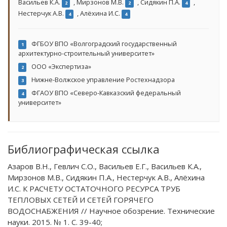
Васильев К.А.
,
Мирзонов М.В.
,
Сидякин П.А.
,
2
2
4
Нестерчук А.В.
,
Алёхина И.С.
4
4
ФГБОУ ВПО «Волгоградский государственный
1
архитектурно-строительный университет»
ООО «Экспертиза»
2
Нижне-Волжское управление Ростехнадзора
3
ФГАОУ ВПО «Северо-Кавказский федеральный
4
университет»
Библиографическая ссылка
Азаров В.Н., Гевлич С.О., Васильев Е.Г., Васильев К.А.,
Мирзонов М.В., Сидякин П.А., Нестерчук А.В., Алёхина
И.С. К РАСЧЕТУ ОСТАТОЧНОГО РЕСУРСА ТРУБ
ТЕПЛОВЫХ СЕТЕЙ И СЕТЕЙ ГОРЯЧЕГО
ВОДОСНАБЖЕНИЯ // Научное обозрение. Технические
науки. 2015. № 1. С. 39-40;