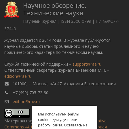
Научное обозрение.
Технические науки
Научный журнал | ISSN 2500-0799 | ПИ №ФС77-
57440
Журнал издается с 2014 года. В журнале публикуются
научные обзоры, статьи проблемного и научно-
практического характера по техническим наукам.
Служба технической поддержки –
support@rae.ru
Ответственный секретарь журнала Бизенкова М.Н. –
edition@rae.ru
101000, г. Москва, а/я 47, Академия Естествознания
+7 (499) 705-72-30
edition@rae.ru
Мы используем файлы
cookies для улучшения
Материалы журнала доступны по
лицензии Creative
работы сайта. Оставаясь на
Commons «Attribution» («Атрибуция») 4.0 Всемирная
.