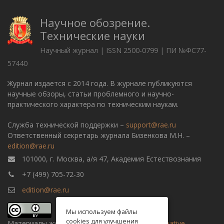
Научное обозрение.
Технические науки
Научный журнал | ISSN 2500-0799 | ПИ №ФС77-
57440
Журнал издается с 2014 года. В журнале публикуются
научные обзоры, статьи проблемного и научно-
практического характера по техническим наукам.
Служба технической поддержки –
support@rae.ru
Ответственный секретарь журнала Бизенкова М.Н. –
edition@rae.ru
101000, г. Москва, а/я 47, Академия Естествознания
+7 (499) 705-72-30
edition@rae.ru
Мы используем файлы
cookies для улучшения
Материалы журнала доступны по
лицензии Creative