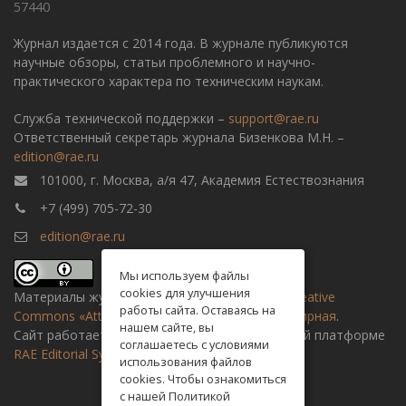
57440
Журнал издается с 2014 года. В журнале публикуются
научные обзоры, статьи проблемного и научно-
практического характера по техническим наукам.
Служба технической поддержки –
support@rae.ru
Ответственный секретарь журнала Бизенкова М.Н. –
edition@rae.ru
101000, г. Москва, а/я 47, Академия Естествознания
+7 (499) 705-72-30
edition@rae.ru
Мы используем файлы
cookies для улучшения
Материалы журнала доступны по
лицензии Creative
работы сайта. Оставаясь на
Commons «Attribution» («Атрибуция») 4.0 Всемирная
.
нашем сайте, вы
Сайт работает на универсальной издательской платформе
соглашаетесь с условиями
RAE Editorial System
использования файлов
cookies. Чтобы ознакомиться
с нашей Политикой