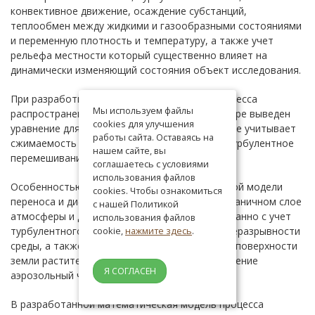
конвективное движение, осаждение субстанций,
теплообмен между жидкими и газообразными состояниями
и переменную плотность и температуру, а также учет
рельефа местности который существенно влияет на
динамически изменяющий состояния объект исследования.
При разработки математической модели процесса
Мы используем файлы
распространения вредных веществ в атмосфере выведен
cookies для улучшения
уравнение для расчета поля давлений, которое учитывает
работы сайта. Оставаясь на
сжимаемость среды, тепловое расширение, турбулентное
нашем сайте, вы
перемешивание воздушной массы атмосферы.
соглашаетесь с условиями
использования файлов
Особенностью разработанной математической модели
cookies. Чтобы ознакомиться
переноса и диффузии вредных веществ в пограничном слое
с нашей Политикой
атмосферы и движения воздушной среды связанно с учет
использования файлов
турбулентного перемешивания в уравнении неразрывности
cookie,
нажмите здесь
.
среды, а также учет влияния орографической поверхности
земли растительного покрова на распространение
Я СОГЛАСЕН
аэрозольный частиц в атмосфере.
В разработанной математическая модель процесса