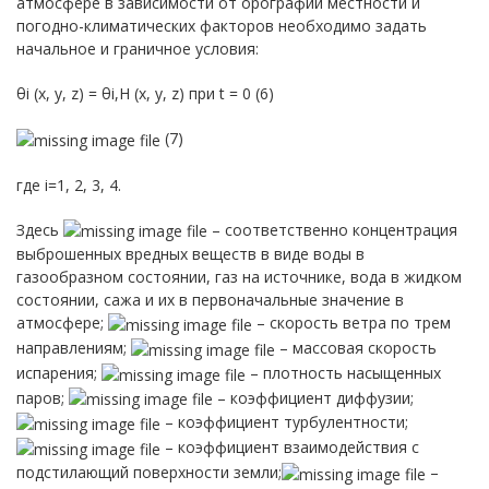
атмосфере в зависимости от орографии местности и
погодно-климатических факторов необходимо задать
начальное и граничное условия:
θi (x, y, z) = θi,H (x, y, z) при t = 0 (6)
(7)
где i=1, 2, 3, 4.
Здесь
– соответственно концентрация
выброшенных вредных веществ в виде воды в
газообразном состоянии, газ на источнике, вода в жидком
состоянии, сажа и их в первоначальные значение в
атмосфере;
– скорость ветра по трем
направлениям;
– массовая скорость
испарения;
– плотность насыщенных
паров;
– коэффициент диффузии;
– коэффициент турбулентности;
– коэффициент взаимодействия с
подстилающий поверхности земли;
–