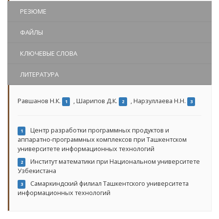
РЕЗЮМЕ
ФАЙЛЫ
КЛЮЧЕВЫЕ СЛОВА
ЛИТЕРАТУРА
Равшанов Н.К.
,
Шарипов Д.К.
,
Нарзуллаева Н.Н.
1
2
3
Центр разработки программных продуктов и
1
аппаратно-программных комплексов при Ташкентском
университете информационных технологий
Институт математики при Национальном университете
2
Узбекистана
Самаркиндский филиал Ташкентского университета
3
информационных технологий